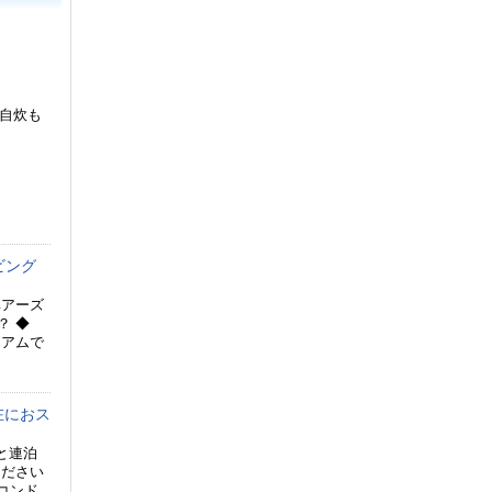
で自炊も
ビング
ベアーズ
？ ◆
ニアムで
在におス
と連泊
ください
のコンド