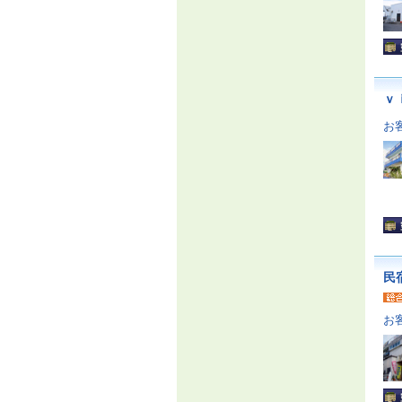
ｖ
お
民
お