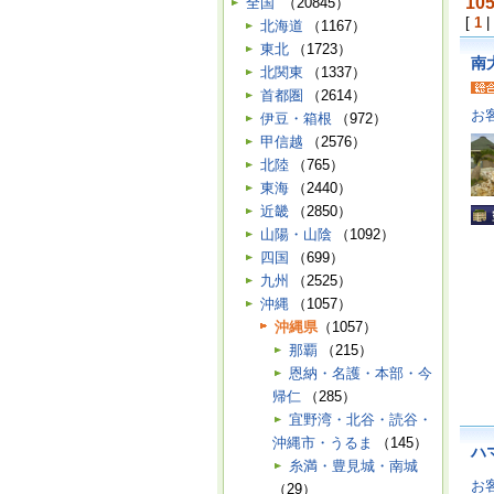
10
全国
（20845）
[
1
|
北海道
（1167）
東北
（1723）
南
北関東
（1337）
首都圏
（2614）
お
伊豆・箱根
（972）
甲信越
（2576）
北陸
（765）
東海
（2440）
近畿
（2850）
山陽・山陰
（1092）
四国
（699）
九州
（2525）
沖縄
（1057）
沖縄県
（1057）
那覇
（215）
恩納・名護・本部・今
帰仁
（285）
宜野湾・北谷・読谷・
沖縄市・うるま
（145）
ハ
糸満・豊見城・南城
お
（29）