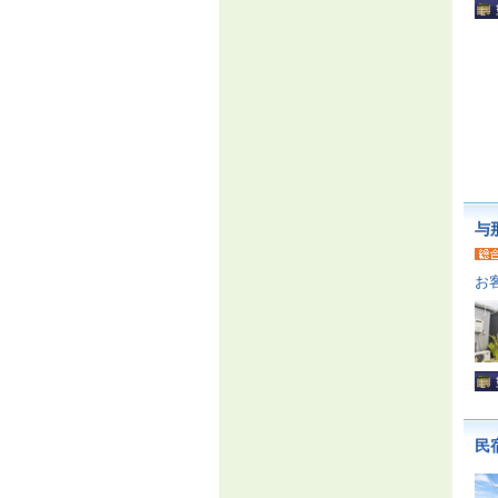
与
お
民