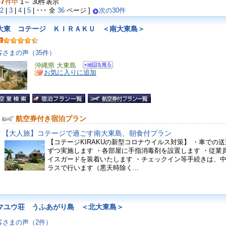
57
件中
1～ 30件表示
2
|
3
|
4
|
5
| ･･･ 全
36
ページ ]
次の30件
大東 コテージ ＫＩＲＡＫＵ ＜南大東島＞
客さまの声（35件）
沖縄県 大東島
お気に入りに追加
航空券付き宿泊プラン
【大人旅】コテージで過ごす南大東島、朝食付プラン
【コテージKIRAKUの新型コロナウイルス対策】 ・車での送
ずつ実施します ・各部屋に手指消毒剤を設置します ・従業
イスガードを装着いたします ・チェックイン等手続きは、
ラスで行います（悪天時除く...
マユウ荘 うふあがり島 ＜北大東島＞
客さまの声（2件）