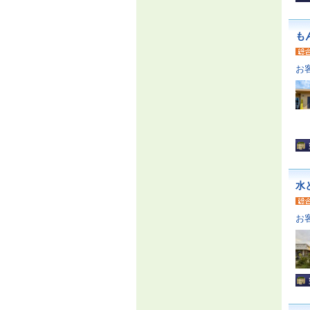
も
お
水
お