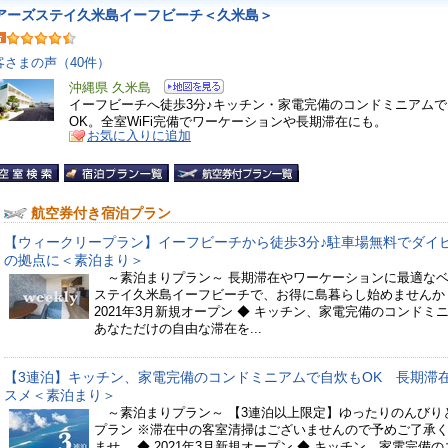
アーズステイ久米島イーフビーチ＜久米島＞
客さまの声（40件）
沖縄県 久米島
イーフビーチへ徒歩3分♪キッチン・家電完備のコンドミニアム
OK。全室WiFi完備でワーケーションや長期滞在にも。
お気に入りに追加
航空券付き宿泊プラン
【ウィークリープラン】イーフビーチから徒歩3分♪駐車場無料でダイ
の拠点に＜素泊まり＞
～素泊まりプラン～ 長期滞在やワーケーションに最適な
ステイ久米島イーフビーチで、お得に島暮らし始めませんか
2021年3月新規オープン ◆ キッチン、家電完備のコンドミ
あなただけの自由な滞在を...
【3連泊】キッチン、家電完備のコンドミニアムで自炊もOK 長期滞
スメ＜素泊まり＞
～素泊まりプラン～ 【3連泊以上限定】ゆったりのんびり
プラン ※滞在中の客室清掃はございませんので予めご了承
ませ。 ◆ 2021年3月新規オープン ◆ キッチン、家電完備