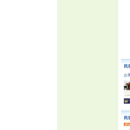
民
お
民