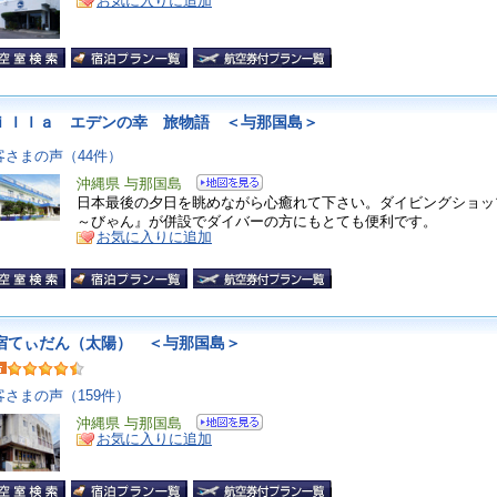
お気に入りに追加
ｉｌｌａ エデンの幸 旅物語 ＜与那国島＞
客さまの声（44件）
沖縄県 与那国島
日本最後の夕日を眺めながら心癒れて下さい。ダイビングショッ
～びゃん』が併設でダイバーの方にもとても便利です。
お気に入りに追加
宿てぃだん（太陽） ＜与那国島＞
客さまの声（159件）
沖縄県 与那国島
お気に入りに追加