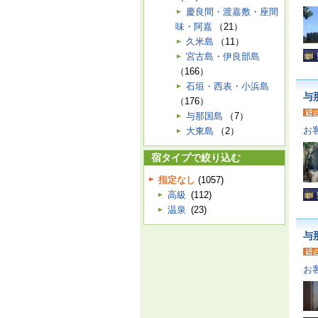
慶良間・渡嘉敷・座間
味・阿嘉
（21）
久米島
（11）
宮古島・伊良部島
（166）
石垣・西表・小浜島
与
（176）
与那国島
（7）
お
大東島
（2）
宿タイプで絞り込む
指定なし
(1057)
高級
(112)
温泉
(23)
与
お