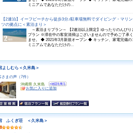
ミニアムであなただけの...
【2連泊】イーフビーチから徒歩3分♪駐車場無料でダイビング・マリ
ツの拠点に＜素泊まり＞
～素泊まりプラン～ 【2連泊以上限定】ゆったりのんびり
プラン ※滞在中の客室清掃はございませんので予めご了承
ませ。 ◆ 2021年3月新規オープン ◆ キッチン、家電完備
ミニアムであなただけの...
宿よしむら＜久米島＞
客さまの声（7件）
沖縄県 久米島
お気に入りに追加
宿 ふくぎ荘 ＜久米島＞