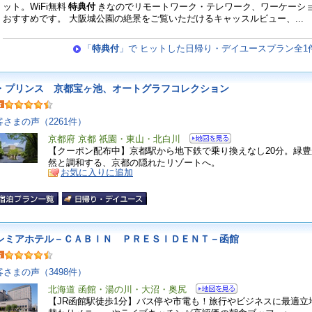
ット。WiFi無料
特典付
きなのでリモートワーク・テレワーク、ワーケーシ
おすすめです。 大阪城公園の絶景をご覧いただけるキャッスルビュー、...
「
特典付
」で ヒットした日帰り・デイユースプラン全1
・プリンス 京都宝ヶ池、オートグラフコレクション
客さまの声（2261件）
京都府 京都 祇園・東山・北白川
【クーポン配布中】京都駅から地下鉄で乗り換えなし20分。緑
然と調和する、京都の隠れたリゾートへ。
お気に入りに追加
レミアホテル－ＣＡＢＩＮ ＰＲＥＳＩＤＥＮＴ－函館
客さまの声（3498件）
北海道 函館・湯の川・大沼・奥尻
【JR函館駅徒歩1分】バス停や市電も！旅行やビジネスに最適立