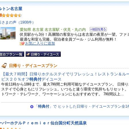
ルトン名古屋
客さまの声（1908件）
愛知県 名古屋 名古屋駅・伏見・丸の内
伏見駅から3分！高層階の客室からは名古屋の夜景が一望。ファ
最適な和室も完備。宿泊者全員プール・ジム利用が無料！
お気に入りに追加
日帰り・デイユースプラン
【最大７時間】日帰りホテルステイでリフレッシュ！レストラン＆ル
ビス２０％オフ
特典付
デイユース
午前11時から18時まで、最大7時間ご利用可能なデイユースプラン。 日帰
ステイで心身ともにリフレッシュ。いつもと違う環境で気持ちもリセット。
トワーク・テレワーク、ワーケーションにもおすすめです。 7時間以上...
「
特典付
」で ヒットした日帰り・デイユースプラン全1
ーパーホテルＰｒｅｍｉｅｒ仙台国分町天然温泉