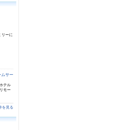
ミリーに
ームサー
りホテル
リモー
件を見る