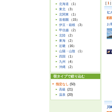
[
1
|
北海道
（1）
東北
（3）
ヒ
北関東
（1）
首都圏
（15）
お
伊豆・箱根
（3）
甲信越
（2）
北陸
（2）
東海
（2）
近畿
（16）
山陽・山陰
（1）
四国
（1）
九州
（4）
沖縄
（2）
宿タイプで絞り込む
指定なし
(50)
高級
(21)
温泉
(20)
川