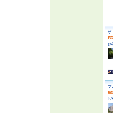
ザ
お
プ
お