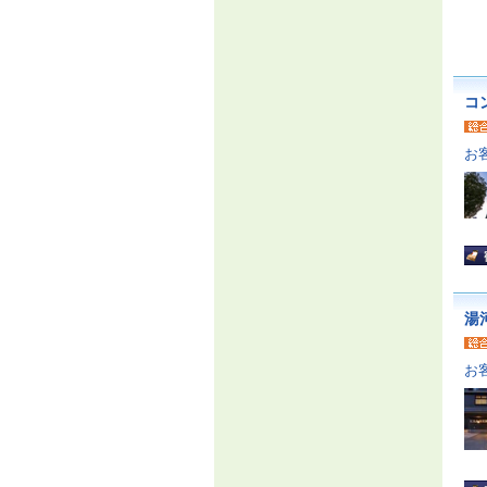
コ
お
湯
お