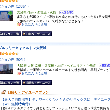
客さまの声（1358件）
宮城県 仙台・多賀城・名取
多彩なお部屋タイプで家族や友達との旅行にもぴったり♪男女別
と無料のウェルカムバーで特別なひとときを☆
お気に入りに追加
ブルツリーｂｙヒルトン大阪城
客さまの声（50件）
大阪府 大阪 京橋・淀屋橋・本町・ベイエリア・弁天町
大阪城に一番近いホテル！城ホールまで徒歩圏内。早割プランが
お気に入りに追加
日帰り・デイユースプラン
【最大７時間滞在】テレワークやひとときのリラックスに！デイユー
（WiFi無料
特典付
）
日帰りホテルステイで心身ともにリフレッシュ！いつもと違う環境で気持ち