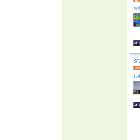
お
ダ
お