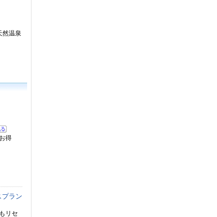
天然温泉
お得
スプラン
もリセ