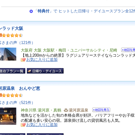
「
特典付
」で ヒットした日帰り・デイユースプラン全12
ンラッド大阪
客さまの声（121件）
大阪府 大阪 大阪駅・梅田・ユニバーサルシティ・尼崎
【地上200mからの絶景】ラグジュアリーステイならコンラッド
お気に入りに追加
河原温泉 おんやど恵
客さまの声（521件）
神奈川県 湯河原・真鶴
湯河原温泉
地魚などを活かした旬の本格会席が好評。バリアフリーやお子様
の配慮も多い安心の宿。源泉掛け流しの貸切風呂も人気。
お気に入りに追加