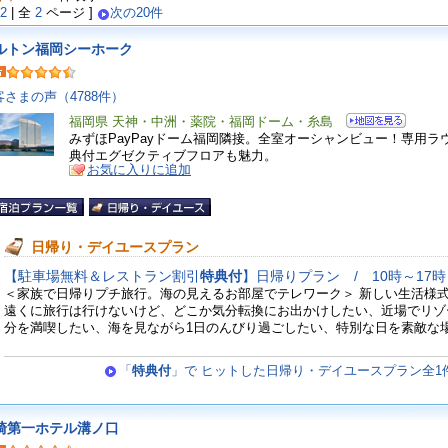
2
| 全
2
ページ ]
次の20件
ルトン福岡シーホーク
客さまの声（4788件）
福岡県 天神・中洲・薬院・福岡ドーム・糸島
みずほPayPayドーム福岡隣接。全室オーシャンビュー！専用ラ
典付エグゼクティブフロアも魅力。
お気に入りに追加
日帰り・デイユースプラン
【駐車場無料＆レストラン割引
特典付
】日帰りプラン / 10時～17時
＜家族で日帰りプチ旅行。海の見えるお部屋でテレワーク＞ 新しい生活様
遠くに旅行は行けないけど、どこか気分転換にお出かけしたい、近場でリゾ
分を満喫したい、海を見ながら1日のんびり過ごしたい、特別な日を素敵な場.
「
特典付
」で ヒットした日帰り・デイユースプラン全1
崎第一ホテル溝ノ口