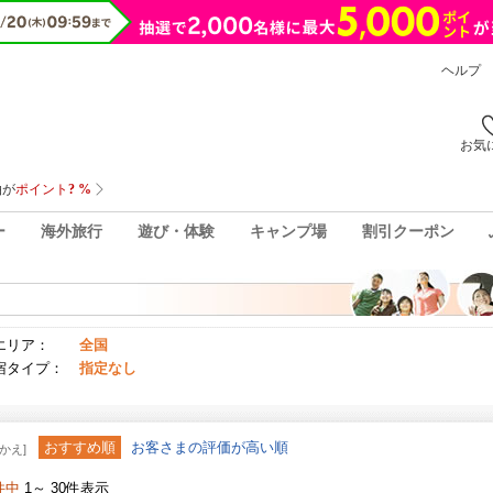
ヘルプ
お気
ー
海外旅行
遊び・体験
キャンプ場
割引クーポン
エリア：
全国
宿タイプ：
指定なし
おすすめ順
お客さまの評価が高い順
かえ]
件中
1～ 30件表示