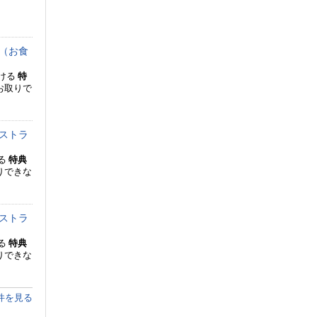
（お食
ける
特
お取りで
ストラ
る
特典
りできな
ストラ
る
特典
りできな
件を見る