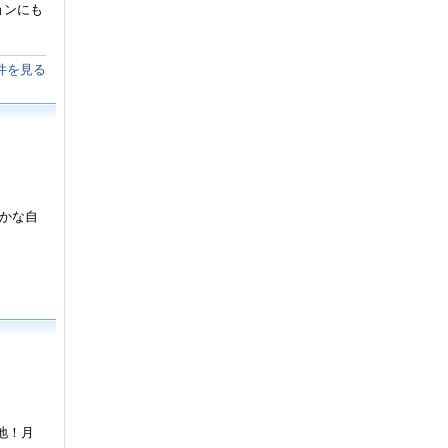
ョンにも
件を見る
豊かな自
地！月