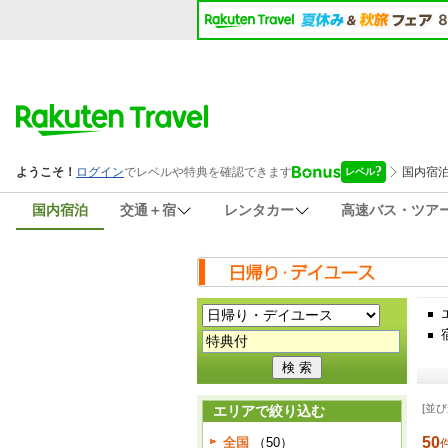
国内宿泊
交通＋宿
レンタカー
高速バス・ツア
[並び
エリアで絞り込む
50
全国
（50）