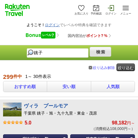
お気に入り
予約確認
ログイン
メニュー
絞り込み解除
絞り込む
299
件中
1～ 30件表示
おすすめ順
安い順
人気順
ヴィラ プールモア
千葉県 銚子・旭・九十九里・東金・茂原
5.0
98,182
円～
（消費税込108,000円～）