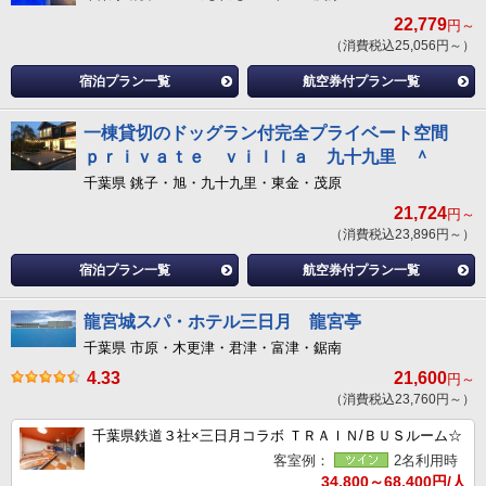
22,779
円～
（消費税込25,056円～）
宿泊プラン一覧
航空券付プラン一覧
一棟貸切のドッグラン付完全プライベート空間
ｐｒｉｖａｔｅ ｖｉｌｌａ 九十九里 ＾
千葉県 銚子・旭・九十九里・東金・茂原
21,724
円～
（消費税込23,896円～）
宿泊プラン一覧
航空券付プラン一覧
龍宮城スパ・ホテル三日月 龍宮亭
千葉県 市原・木更津・君津・富津・鋸南
4.33
21,600
円～
（消費税込23,760円～）
千葉県鉄道３社×三日月コラボ ＴＲＡＩＮ/ＢＵＳルーム☆
客室例：
2名利用時
34,800～68,400円/人