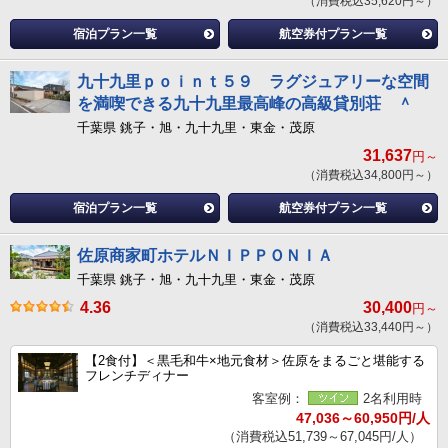
（消費税込35,620円～）
宿泊プラン一覧
航空券付プラン一覧
九十九里ｐｏｉｎｔ５９ ラグジュアリーな空間
を満喫できる九十九里最高峰の高級貸別荘 ＾
千葉県 銚子・旭・九十九里・東金・茂原
31,637
円～
（消費税込34,800円～）
宿泊プラン一覧
航空券付プラン一覧
佐原商家町ホテルＮＩＰＰＯＮＩＡ
千葉県 銚子・旭・九十九里・東金・茂原
4.36
30,400
円～
（消費税込33,440円～）
【2食付】＜黒毛和牛×地元食材＞佐原をまるごと堪能する
フレンチディナー
客室例：
2名利用時
47,036～60,950円/人
（消費税込51,739～67,045円/人）