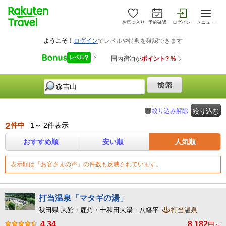
お気に入り
予約確認
ログイン
メニュー
絞り込み解除
絞り込む
2
件中
1～ 2件表示
おすすめ順
安い順
人気順
表示順は「お客さまの声」の件数も反映されています。
打当温泉「マタギの湯」
秋田県 大館・鹿角・十和田大湯・八幡平
打当温泉
4.34
8,182
円～