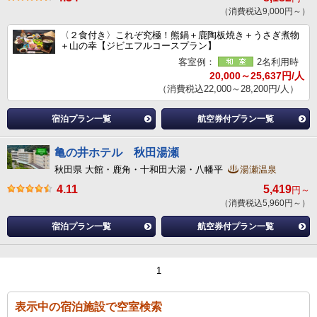
（消費税込9,000円～）
〈２食付き〉これぞ究極！熊鍋＋鹿陶板焼き＋うさぎ煮物
＋山の幸【ジビエフルコースプラン】
客室例：
2名利用時
20,000～25,637円/人
（消費税込22,000～28,200円/人）
宿泊プラン一覧
航空券付プラン一覧
亀の井ホテル 秋田湯瀬
秋田県 大館・鹿角・十和田大湯・八幡平
湯瀬温泉
4.11
5,419
円～
（消費税込5,960円～）
宿泊プラン一覧
航空券付プラン一覧
1
表示中の宿泊施設で空室検索