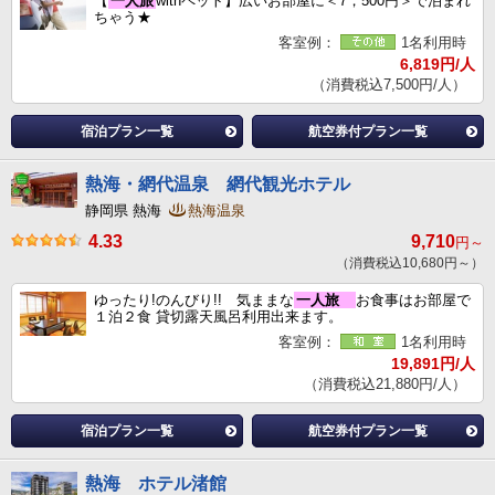
【
一人旅
withペット】広いお部屋に＜7，500円＞で泊まれ
ちゃう★
客室例：
1名利用時
6,819円/人
（消費税込7,500円/人）
宿泊プラン一覧
航空券付プラン一覧
熱海・網代温泉 網代観光ホテル
静岡県 熱海
熱海温泉
4.33
9,710
円～
（消費税込10,680円～）
ゆったり!のんびり!! 気ままな
一人旅
お食事はお部屋で
１泊２食 貸切露天風呂利用出来ます。
客室例：
1名利用時
19,891円/人
（消費税込21,880円/人）
宿泊プラン一覧
航空券付プラン一覧
熱海 ホテル渚館