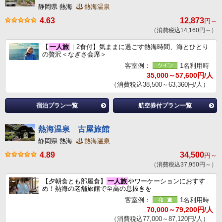
静岡県 熱海
熱海温泉
4.63
12,873
円～
（消費税込14,160円～）
【
一人旅
｜2食付】気ままに過ごす熱海時間、海とひとり
の贅沢＜なぎさ会席＞
客室例：
1名利用時
35,000～57,600円/人
（消費税込38,500～63,360円/人）
宿泊プラン一覧
航空券付プラン一覧
熱海温泉 古屋旅館
静岡県 熱海
熱海温泉
4.89
34,500
円～
（消費税込37,950円～）
【夕朝食とも部屋食】
一人旅
やワーケーションにおすす
め！熱海の老舗旅館で至高の息抜きを
客室例：
1名利用時
70,000～79,200円/人
（消費税込77,000～87,120円/人）