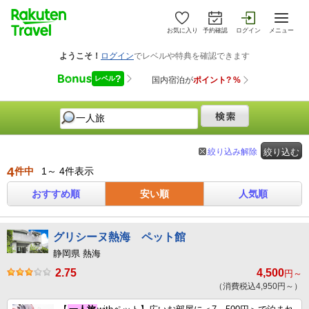
お気に入り
予約確認
ログイン
メニュー
絞り込み解除
絞り込む
4
件中
1～ 4件表示
おすすめ順
安い順
人気順
グリシーヌ熱海 ペット館
静岡県 熱海
2.75
4,500
円～
（消費税込4,950円～）