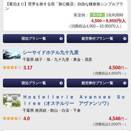
【素泊まり】世界を旅する宿「旅心飯店」自由な鎌倉旅シンプルプラ
ン
客室例：
2名利用時
4,500～9,955円/人
（消費税込4,950～10,950円/人）
宿泊プラン一覧
航空券付プラン一覧
シーサイドホテル九十九里
千葉県 銚子・旭・九十九里・東金・茂原
3.17
4,500
円～
（消費税込4,950円～）
宿泊プラン一覧
航空券付プラン一覧
Ｈｏｓｔｅｌｌｅｒｉｅ Ａｖａｎｃｅｓ Ｓｏ
ｉｒｅｅ（オステルリー アヴァンソワ）
千葉県 南房総・館山・白浜・千倉
4.0
4,546
円～
（消費税込5,000円～）