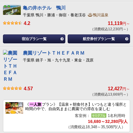
亀の井ホテル 鴨川
千葉県 鴨川・勝浦・御宿・養老渓谷
鴨川温泉
4.2
11,119
円～
（消費税込12,230円～）
宿泊プラン一覧
航空券付プラン一覧
農園リゾートＴＨＥＦＡＲＭ
千葉県 銚子・旭・九十九里・東金・茂原
4.57
12,427
円～
（消費税込13,669円～）
《
一人旅
プラン》【温泉＋朝食付き】いつもと違う場所と
時間の中で、自由気ままに農園での滞在を楽しむ
客室例：
1名利用時
16,680～32,280円/人
（消費税込18,348～35,508円/人）