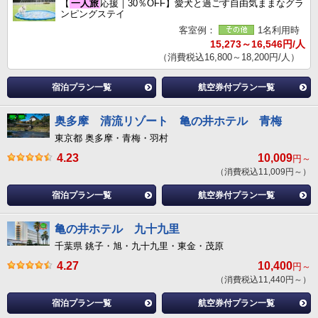
【
一人旅
応援｜30％OFF】愛犬と過ごす自由気ままなグラ
ンピングステイ
客室例：
1名利用時
15,273～16,546円/人
（消費税込16,800～18,200円/人）
宿泊プラン一覧
航空券付プラン一覧
奥多摩 清流リゾート 亀の井ホテル 青梅
東京都 奥多摩・青梅・羽村
4.23
10,009
円～
（消費税込11,009円～）
宿泊プラン一覧
航空券付プラン一覧
亀の井ホテル 九十九里
千葉県 銚子・旭・九十九里・東金・茂原
4.27
10,400
円～
（消費税込11,440円～）
宿泊プラン一覧
航空券付プラン一覧