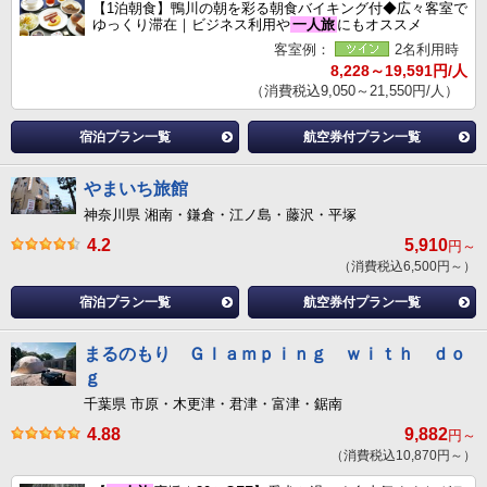
【1泊朝食】鴨川の朝を彩る朝食バイキング付◆広々客室で
ゆっくり滞在｜ビジネス利用や
一人旅
にもオススメ
客室例：
2名利用時
8,228～19,591円/人
（消費税込9,050～21,550円/人）
宿泊プラン一覧
航空券付プラン一覧
やまいち旅館
神奈川県 湘南・鎌倉・江ノ島・藤沢・平塚
4.2
5,910
円～
（消費税込6,500円～）
宿泊プラン一覧
航空券付プラン一覧
まるのもり Ｇｌａｍｐｉｎｇ ｗｉｔｈ ｄｏ
ｇ
千葉県 市原・木更津・君津・富津・鋸南
4.88
9,882
円～
（消費税込10,870円～）