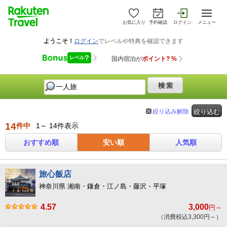
お気に入り
予約確認
ログイン
メニュー
絞り込み解除
絞り込む
14
件中
1～ 14件表示
おすすめ順
安い順
人気順
旅心飯店
神奈川県 湘南・鎌倉・江ノ島・藤沢・平塚
4.57
3,000
円～
（消費税込3,300円～）