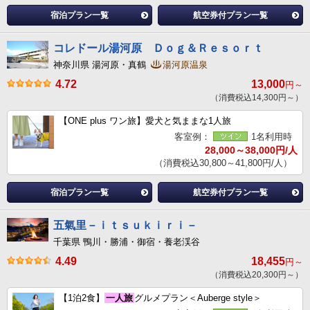
宿泊プラン一覧
航空券付プラン一覧
コレドール湯河原 Ｄｏｇ＆Ｒｅｓｏｒｔ
神奈川県 湯河原・真鶴
湯河原温泉
4.72
13,000
円～
（消費税込14,300円～）
【ONE plus ワン旅】愛犬と気ままな1人旅
客室例：
1名利用時
28,000～38,000円/人
（消費税込30,800～41,800円/人）
宿泊プラン一覧
航空券付プラン一覧
五氣里－ｉｔｓｕｋｉｒｉ－
千葉県 鴨川・勝浦・御宿・養老渓谷
4.49
18,455
円～
（消費税込20,300円～）
【1泊2食】
一人旅
グルメプラン＜Auberge style＞