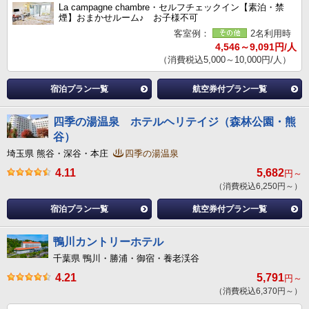
La campagne chambre・セルフチェックイン【素泊・禁
煙】おまかせルーム♪ お子様不可
客室例：
2名利用時
4,546～9,091円/人
（消費税込5,000～10,000円/人）
宿泊プラン一覧
航空券付プラン一覧
四季の湯温泉 ホテルヘリテイジ（森林公園・熊
谷）
埼玉県 熊谷・深谷・本庄
四季の湯温泉
4.11
5,682
円～
（消費税込6,250円～）
宿泊プラン一覧
航空券付プラン一覧
鴨川カントリーホテル
千葉県 鴨川・勝浦・御宿・養老渓谷
4.21
5,791
円～
（消費税込6,370円～）