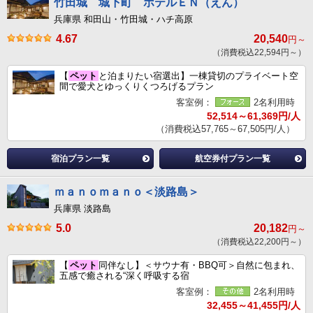
竹田城 城下町 ホテルＥＮ（えん）
兵庫県 和田山・竹田城・ハチ高原
4.67
20,540
円～
（消費税込22,594円～）
【
ペット
と泊まりたい宿選出】一棟貸切のプライベート空
間で愛犬とゆっくりくつろげるプラン
客室例：
2名利用時
52,514～61,369円/人
（消費税込57,765～67,505円/人）
宿泊プラン一覧
航空券付プラン一覧
ｍａｎｏｍａｎｏ＜淡路島＞
兵庫県 淡路島
5.0
20,182
円～
（消費税込22,200円～）
【
ペット
同伴なし】＜サウナ有・BBQ可＞自然に包まれ、
五感で癒される“深く呼吸する宿
客室例：
2名利用時
32,455～41,455円/人