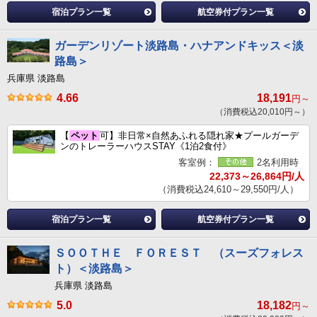
宿泊プラン一覧
航空券付プラン一覧
ガーデンリゾート淡路島・ハナアンドキッス＜淡
路島＞
兵庫県 淡路島
4.66
18,191
円～
（消費税込20,010円～）
【
ペット
可】非日常×自然あふれる隠れ家★プールガーデ
ンのトレーラーハウスSTAY《1泊2食付》
客室例：
2名利用時
22,373～26,864円/人
（消費税込24,610～29,550円/人）
宿泊プラン一覧
航空券付プラン一覧
ＳＯＯＴＨＥ ＦＯＲＥＳＴ （スーズフォレス
ト）＜淡路島＞
兵庫県 淡路島
5.0
18,182
円～