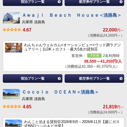
宿泊プラン一覧
航空券付プラン一覧
Ａｗａｊｉ Ｂｅａｃｈ Ｈｏｕｓｅ＜淡路島＞
兵庫県 淡路島
4.67
22,000
円～
（消費税込24,200円～）
わんちゃんウェルカム×オーシャンビュー×ウッド調ラグジ
ュアリー｜1LDK＋ロフト・最大5名の貸別荘
客室例：
2名利用時
38,500～41,250円/人
（消費税込42,350～45,375円/人）
宿泊プラン一覧
航空券付プラン一覧
Ｃｏｃｏｌｏ ＯＣＥＡＮ＜淡路島＞
兵庫県 淡路島
4.65
21,819
円～
（消費税込24,000円～）
わんこと泊まる貸別荘2026年9月～2026年11月【庭にガス
式BBQコンロ＆ピザ窯】