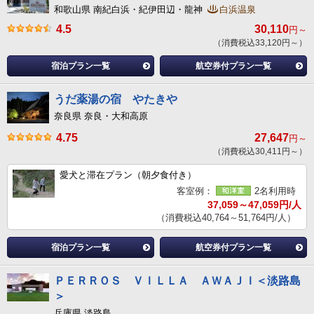
和歌山県 南紀白浜・紀伊田辺・龍神
白浜温泉
4.5
30,110
円～
（消費税込33,120円～）
宿泊プラン一覧
航空券付プラン一覧
うだ薬湯の宿 やたきや
奈良県 奈良・大和高原
4.75
27,647
円～
（消費税込30,411円～）
愛犬と滞在プラン（朝夕食付き）
客室例：
2名利用時
37,059～47,059円/人
（消費税込40,764～51,764円/人）
宿泊プラン一覧
航空券付プラン一覧
ＰＥＲＲＯＳ ＶＩＬＬＡ ＡＷＡＪＩ＜淡路島
＞
兵庫県 淡路島