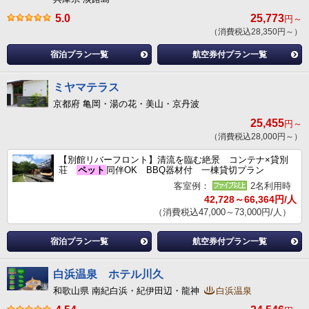
5.0
25,773
円～
（消費税込28,350円～）
宿泊プラン一覧
航空券付プラン一覧
ミヤマテラス
京都府 亀岡・湯の花・美山・京丹波
25,455
円～
（消費税込28,000円～）
【別館リバーフロント】清流を臨む絶景 コンテナ×貸別
荘
ペット
同伴OK BBQ器材付 一棟貸切プラン
客室例：
2名利用時
42,728～66,364円/人
（消費税込47,000～73,000円/人）
宿泊プラン一覧
航空券付プラン一覧
白浜温泉 ホテル川久
和歌山県 南紀白浜・紀伊田辺・龍神
白浜温泉