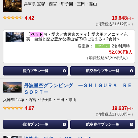
兵庫県 宝塚・西宮・甲子園・三田・篠山
4.42
19,648
円～
（消費税込21,612円～）
【
ペット
可・愛犬と古民家ステイ】愛犬用アメニティ充
実！自然と歴史豊かな篠山城下町に泊まる＜2食付＞
客室例：
2名利用時
52,096円/人
（消費税込57,305円/人）
宿泊プラン一覧
航空券付プラン一覧
丹波星空グランピング ーＳＨＩＧＵＲＡ ＲＥ
ＳＯＲＴー
兵庫県 宝塚・西宮・甲子園・三田・篠山
4.67
19,637
円～
（消費税込21,600円～）
宿泊プラン一覧
航空券付プラン一覧