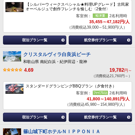
【シルバーウィークスペシャル★料理UPグレード】古民家
オーベルジュで創作フレンチを愉しむ〈2食付〉
客室例：
2名利用時
35,455～47,182円/人
（消費税込39,000～51,900円/人）
宿泊プラン一覧
航空券付プラン一覧
クリスタルヴィラ白良浜ビーチ
和歌山県 南紀白浜・紀伊田辺・龍神
4.69
19,782
円～
（消費税込21,760円～）
スタンダードグランピングBBQプラン（夕食付き）
客室例：
2名利用時
41,800～140,891円/人
（消費税込45,980～154,980円/人）
宿泊プラン一覧
航空券付プラン一覧
篠山城下町ホテルＮＩＰＰＯＮＩＡ