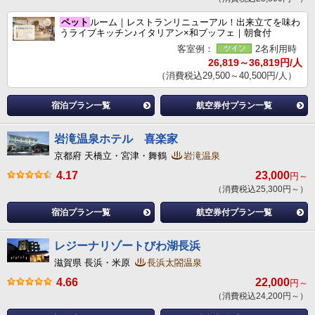
ペット
ルーム｜レストランリニューアル！出来立てを味わ
うライブキッチン♪イタリアン×和ブッフェ｜朝食付
客室例：
2名利用時
26,819～36,819円/人
（消費税込29,500～40,500円/人）
宿泊プラン一覧
航空券付プラン一覧
岩滝温泉ホテル 喜楽家
京都府 天橋立・宮津・舞鶴
岩滝温泉
4.17
23,000
円～
（消費税込25,300円～）
宿泊プラン一覧
航空券付プラン一覧
レジーナリゾートびわ湖長浜
滋賀県 長浜・米原
長浜太閤温泉
4.66
22,000
円～
（消費税込24,200円～）