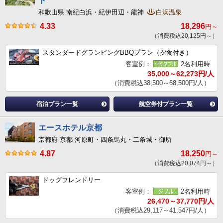
ト
和歌山県 南紀白浜・紀伊田辺・龍神
白浜温泉
4.33
18,296
円～
（消費税込20,125円～）
スタンダードグランピングBBQプラン（夕食付き）
客室例：
2名利用時
35,000～62,273円/人
（消費税込38,500～68,500円/人）
宿泊プラン一覧
航空券付プラン一覧
エースホテル京都
京都府 京都 河原町・四条烏丸・二条城・御所
4.87
18,250
円～
（消費税込20,074円～）
ドッグフレンドリー
客室例：
2名利用時
26,470～37,770円/人
（消費税込29,117～41,547円/人）