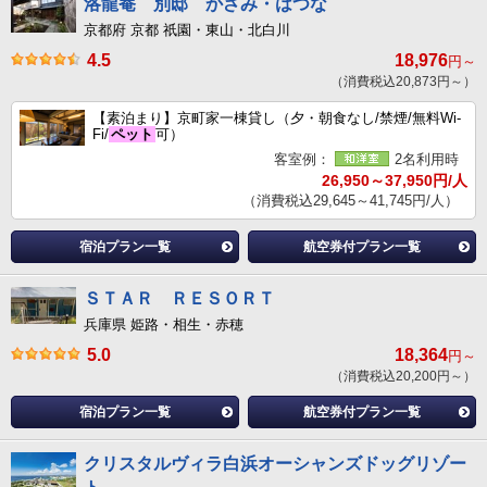
洛龍菴 別邸 かざみ・はつな
京都府 京都 祇園・東山・北白川
4.5
18,976
円～
（消費税込20,873円～）
【素泊まり】京町家一棟貸し（夕・朝食なし/禁煙/無料Wi-
Fi/
ペット
可）
客室例：
2名利用時
26,950～37,950円/人
（消費税込29,645～41,745円/人）
宿泊プラン一覧
航空券付プラン一覧
ＳＴＡＲ ＲＥＳＯＲＴ
兵庫県 姫路・相生・赤穂
5.0
18,364
円～
（消費税込20,200円～）
宿泊プラン一覧
航空券付プラン一覧
クリスタルヴィラ白浜オーシャンズドッグリゾー