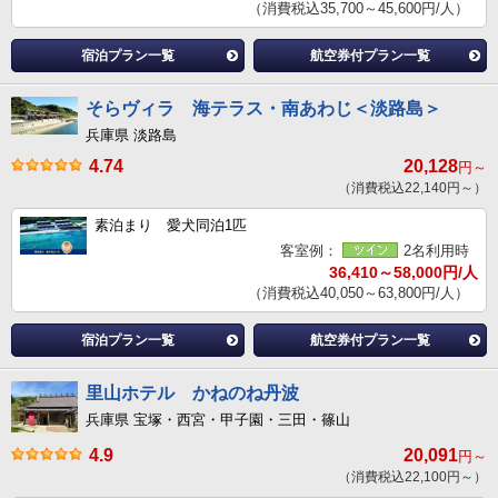
（消費税込35,700～45,600円/人）
宿泊プラン一覧
航空券付プラン一覧
そらヴィラ 海テラス・南あわじ＜淡路島＞
兵庫県 淡路島
4.74
20,128
円～
（消費税込22,140円～）
素泊まり 愛犬同泊1匹
客室例：
2名利用時
36,410～58,000円/人
（消費税込40,050～63,800円/人）
宿泊プラン一覧
航空券付プラン一覧
里山ホテル かねのね丹波
兵庫県 宝塚・西宮・甲子園・三田・篠山
4.9
20,091
円～
（消費税込22,100円～）