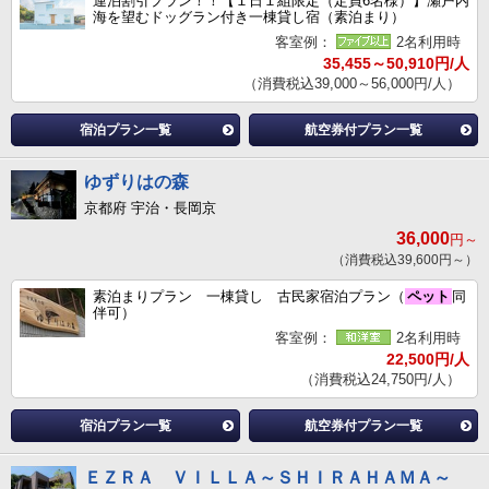
連泊割引プラン！！【１日１組限定（定員6名様）】瀬戸内
海を望むドッグラン付き一棟貸し宿（素泊まり）
客室例：
2名利用時
35,455～50,910円/人
（消費税込39,000～56,000円/人）
宿泊プラン一覧
航空券付プラン一覧
ゆずりはの森
京都府 宇治・長岡京
36,000
円～
（消費税込39,600円～）
素泊まりプラン 一棟貸し 古民家宿泊プラン（
ペット
同
伴可）
客室例：
2名利用時
22,500円/人
（消費税込24,750円/人）
宿泊プラン一覧
航空券付プラン一覧
ＥＺＲＡ ＶＩＬＬＡ～ＳＨＩＲＡＨＡＭＡ～