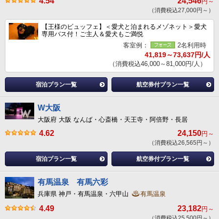
4.54
24,546
円～
（消費税込27,000円～）
【王様のビュッフェ】＜愛犬と泊まれるメゾネット＞愛犬
専用バス付！ご主人＆愛犬もご満悦
客室例：
2名利用時
41,819～73,637円/人
（消費税込46,000～81,000円/人）
宿泊プラン一覧
航空券付プラン一覧
W大阪
大阪府 大阪 なんば・心斎橋・天王寺・阿倍野・長居
4.62
24,150
円～
（消費税込26,565円～）
宿泊プラン一覧
航空券付プラン一覧
有馬温泉 有馬六彩
兵庫県 神戸・有馬温泉・六甲山
有馬温泉
4.49
23,182
円～
（消費税込25,500円～）