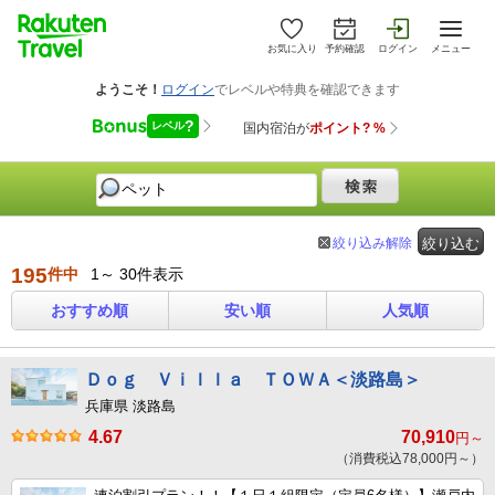
お気に入り
予約確認
ログイン
メニュー
絞り込み解除
絞り込む
195
件中
1～ 30件表示
おすすめ順
安い順
人気順
Ｄｏｇ Ｖｉｌｌａ ＴＯＷＡ＜淡路島＞
兵庫県 淡路島
4.67
70,910
円～
（消費税込78,000円～）