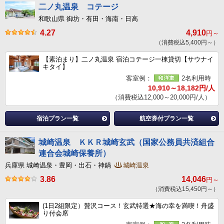
二ノ丸温泉 コテージ
和歌山県 御坊・有田・海南・日高
4.27
4,910
円～
（消費税込5,400円～）
【素泊まり】二ノ丸温泉 宿泊コテージ一棟貸切【サウナイ
キタイ】
客室例：
2名利用時
10,910～18,182円/人
（消費税込12,000～20,000円/人）
宿泊プラン一覧
航空券付プラン一覧
城崎温泉 ＫＫＲ城崎玄武（国家公務員共済組合
連合会城崎保養所）
兵庫県 城崎温泉・豊岡・出石・神鍋
城崎温泉
3.86
14,046
円～
（消費税込15,450円～）
(1日2組限定）贅沢コース！玄武特選★海の幸を満喫！舟盛
り付会席