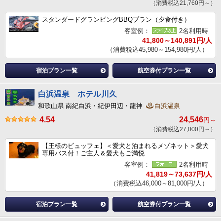
（消費税込21,760円～）
スタンダードグランピングBBQプラン（夕食付き）
客室例：
2名利用時
41,800～140,891円/人
（消費税込45,980～154,980円/人）
宿泊プラン一覧
航空券付プラン一覧
白浜温泉 ホテル川久
和歌山県 南紀白浜・紀伊田辺・龍神
白浜温泉
4.54
24,546
円～
（消費税込27,000円～）
【王様のビュッフェ】＜愛犬と泊まれるメゾネット＞愛犬
専用バス付！ご主人＆愛犬もご満悦
客室例：
2名利用時
41,819～73,637円/人
（消費税込46,000～81,000円/人）
宿泊プラン一覧
航空券付プラン一覧