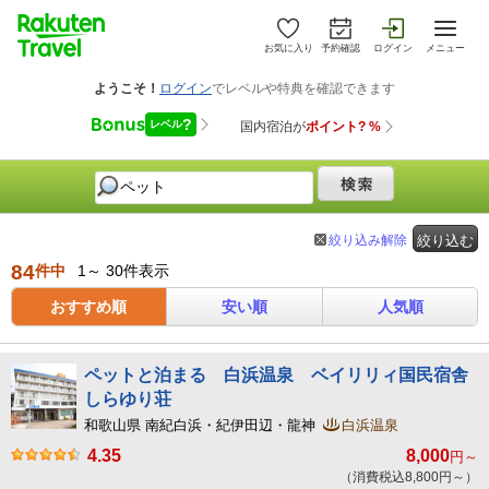
お気に入り
予約確認
ログイン
メニュー
絞り込み解除
絞り込む
84
件中
1～ 30件表示
おすすめ順
安い順
人気順
ペットと泊まる 白浜温泉 ベイリリィ国民宿舎
しらゆり荘
和歌山県 南紀白浜・紀伊田辺・龍神
白浜温泉
4.35
8,000
円～
（消費税込8,800円～）