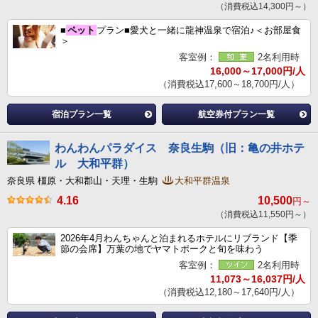
（消費税込14,300円～）
■
ペット
プラン■愛犬と一緒に龍神温泉で宿泊♪＜お部屋食
＞
客室例：
2名利用時
16,000～17,000円/人
（消費税込17,600～18,700円/人）
宿泊プラン一覧
航空券付プラン一覧
わんわんパラダイス 奈良生駒（旧：亀の井ホテ
ル 大和平群）
奈良県 橿原・大和郡山・天理・生駒
大和平群温泉
4.16
10,500
円～
（消費税込11,550円～）
2026年4月わんちゃんと泊まれるホテルにリブランド【季
節の会席】万葉の地でヤマトポークと旬を味わう
客室例：
2名利用時
11,073～16,037円/人
（消費税込12,180～17,640円/人）