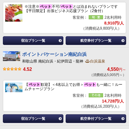
※注意※
ペット
不可/
ペット
とは泊まれないプランです
【平日限定】出張ビジネス応援プラン（2食付）
客室例：
2名利用時
8,910円/人
（消費税込9,800円/人）
宿泊プラン一覧
航空券付プラン一覧
ポイントバケーション南紀白浜
和歌山県 南紀白浜・紀伊田辺・龍神
白浜温泉
4.52
4,550
円～
（消費税込5,005円～）
【
ペット
歓迎】＜4名以上でお得＞
ペット
も一緒に！ルー
ムチャージプラン
客室例：
2名利用時
14,728円/人
（消費税込16,200円/人）
宿泊プラン一覧
航空券付プラン一覧