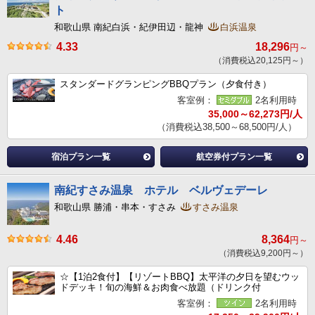
ト
和歌山県 南紀白浜・紀伊田辺・龍神
白浜温泉
4.33
18,296
円～
（消費税込20,125円～）
スタンダードグランピングBBQプラン（夕食付き）
客室例：
2名利用時
35,000～62,273円/人
（消費税込38,500～68,500円/人）
宿泊プラン一覧
航空券付プラン一覧
南紀すさみ温泉 ホテル ベルヴェデーレ
和歌山県 勝浦・串本・すさみ
すさみ温泉
4.46
8,364
円～
（消費税込9,200円～）
☆【1泊2食付】【リゾートBBQ】太平洋の夕日を望むウッ
ドデッキ！旬の海鮮＆お肉食べ放題（ドリンク付
客室例：
2名利用時