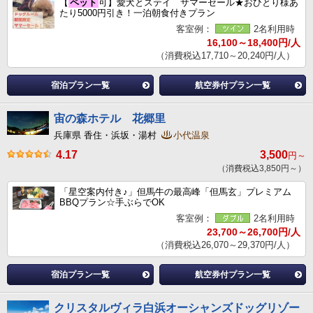
【
ペット
可】愛犬とステイ サマーセール★おひとり様あ
たり5000円引き！一泊朝食付きプラン
客室例：
2名利用時
16,100～18,400円/人
（消費税込17,710～20,240円/人）
宿泊プラン一覧
航空券付プラン一覧
宙の森ホテル 花郷里
兵庫県 香住・浜坂・湯村
小代温泉
4.17
3,500
円～
（消費税込3,850円～）
「星空案内付き♪」但馬牛の最高峰「但馬玄」プレミアム
BBQプラン☆手ぶらでOK
客室例：
2名利用時
23,700～26,700円/人
（消費税込26,070～29,370円/人）
宿泊プラン一覧
航空券付プラン一覧
クリスタルヴィラ白浜オーシャンズドッグリゾー