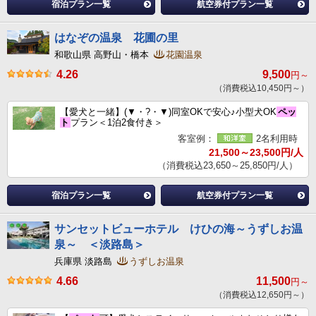
宿泊プラン一覧
航空券付プラン一覧
はなぞの温泉 花圃の里
和歌山県 高野山・橋本
花園温泉
4.26
9,500
円～
（消費税込10,450円～）
【愛犬と一緒】(▼・?・▼)同室OKで安心♪小型犬OK
ペッ
ト
プラン＜1泊2食付き＞
客室例：
2名利用時
21,500～23,500円/人
（消費税込23,650～25,850円/人）
宿泊プラン一覧
航空券付プラン一覧
サンセットビューホテル けひの海～うずしお温
泉～ ＜淡路島＞
兵庫県 淡路島
うずしお温泉
4.66
11,500
円～
（消費税込12,650円～）