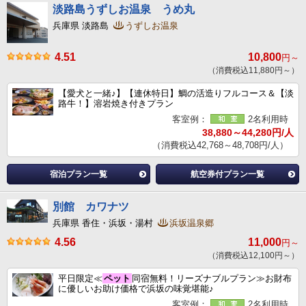
淡路島うずしお温泉 うめ丸
兵庫県 淡路島
うずしお温泉
4.51
10,800
円～
（消費税込11,880円～）
【愛犬と一緒♪】【連休特日】鯛の活造りフルコース＆【淡
路牛！】溶岩焼き付きプラン
客室例：
2名利用時
38,880～44,280円/人
（消費税込42,768～48,708円/人）
宿泊プラン一覧
航空券付プラン一覧
別館 カワナツ
兵庫県 香住・浜坂・湯村
浜坂温泉郷
4.56
11,000
円～
（消費税込12,100円～）
平日限定≪
ペット
同宿無料！リーズナブルプラン≫お財布
に優しいお助け価格で浜坂の味覚堪能♪
客室例：
2名利用時