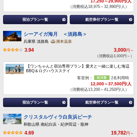
17,250～29,900円/人
（消費税込18,975～32,890円/人）
宿泊プラン一覧
航空券付プラン一覧
シーアイガ海月 ＜淡路島＞
兵庫県 淡路島
洲本温泉
3.94
3,000
円～
（消費税込3,300円～）
【ワンちゃんと宿泊専用プラン】愛犬と一緒に楽しむ海辺
BBQ＆ログハウスステイ
客室例：
2名利用時
12,000～37,500円/人
（消費税込13,200～41,250円/人）
宿泊プラン一覧
航空券付プラン一覧
クリスタルヴィラ白良浜ビーチ
和歌山県 南紀白浜・紀伊田辺・龍神
4.69
19,782
円～