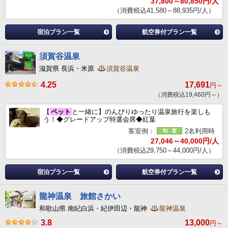
37,800～80,850円/人
（消費税込41,580～88,935円/人）
宿泊プラン一覧
航空券付プラン一覧
須賀谷温泉
滋賀県 長浜・米原
須賀谷温泉
4.25
17,691
円～
（消費税込19,460円～）
【
ペット
と一緒に】のんびりゆったり温泉旅行を楽しも
う！◆グレードアップ特選会席◆紅葉
客室例：
2名利用時
27,046～40,000円/人
（消費税込29,750～44,000円/人）
宿泊プラン一覧
航空券付プラン一覧
龍神温泉 旅館さかい
和歌山県 南紀白浜・紀伊田辺・龍神
龍神温泉
3.8
13,000
円～