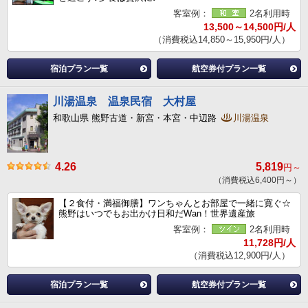
客室例：
2名利用時
13,500～14,500円/人
（消費税込14,850～15,950円/人）
宿泊プラン一覧
航空券付プラン一覧
川湯温泉 温泉民宿 大村屋
和歌山県 熊野古道・新宮・本宮・中辺路
川湯温泉
4.26
5,819
円～
（消費税込6,400円～）
【２食付・満福御膳】ワンちゃんとお部屋で一緒に寛ぐ☆
熊野はいつでもお出かけ日和だWan！世界遺産旅
客室例：
2名利用時
11,728円/人
（消費税込12,900円/人）
宿泊プラン一覧
航空券付プラン一覧