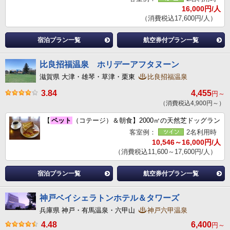
16,000円/人
（消費税込17,600円/人）
宿泊プラン一覧
航空券付プラン一覧
比良招福温泉 ホリデーアフタヌーン
滋賀県 大津・雄琴・草津・栗東
比良招福温泉
3.84
4,455
円～
（消費税込4,900円～）
【
ペット
（コテージ）＆朝食】2000㎡の天然芝ドッグラン
客室例：
2名利用時
10,546～16,000円/人
（消費税込11,600～17,600円/人）
宿泊プラン一覧
航空券付プラン一覧
神戸ベイシェラトンホテル＆タワーズ
兵庫県 神戸・有馬温泉・六甲山
神戸六甲温泉
4.48
6,400
円～