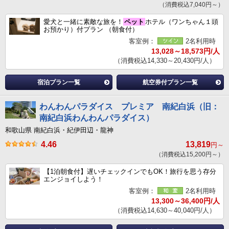
（消費税込7,040円～）
愛犬と一緒に素敵な旅を！
ペット
ホテル（ワンちゃん１頭
お預かり）付プラン （朝食付）
客室例：
2名利用時
13,028～18,573円/人
（消費税込14,330～20,430円/人）
宿泊プラン一覧
航空券付プラン一覧
わんわんパラダイス プレミア 南紀白浜（旧：
南紀白浜わんわんパラダイス）
和歌山県 南紀白浜・紀伊田辺・龍神
4.46
13,819
円～
（消費税込15,200円～）
【1泊朝食付】遅いチェックインでもOK！旅行を思う存分
エンジョイしよう！
客室例：
2名利用時
13,300～36,400円/人
（消費税込14,630～40,040円/人）