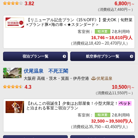
3.82
6,800
円～
（消費税込7,480円～）
【リニューアル記念プラン《15％OFF》】愛犬OK｜旬野菜
×ブランド豚×海の幸＜★スタンダード＞
客室例：
2名利用時
16,746～18,610円/人
（消費税込18,420～20,470円/人）
宿泊プラン一覧
航空券付プラン一覧
伏尾温泉 不死王閣
大阪府 高槻・茨木・箕面・伊丹空港
伏尾温泉
4.3
10,500
円～
（消費税込11,550円～）
【わんこの宿誕生】夕食はお部屋食！小型犬限定！
ペット
と泊まれる客室ご宿泊プラン
客室例：
2名利用時
32,500～39,500円/人
（消費税込35,750～43,450円/人）