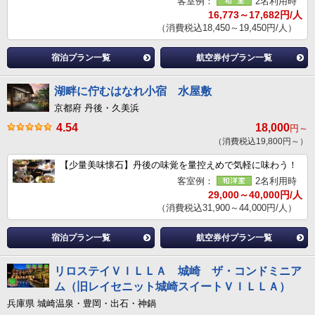
客室例：
2名利用時
16,773～17,682円/人
（消費税込18,450～19,450円/人）
宿泊プラン一覧
航空券付プラン一覧
湖畔に佇むはなれ小宿 水屋敷
京都府 丹後・久美浜
4.54
18,000
円～
（消費税込19,800円～）
【少量美味懐石】丹後の味覚を量控えめで気軽に味わう！
客室例：
2名利用時
29,000～40,000円/人
（消費税込31,900～44,000円/人）
宿泊プラン一覧
航空券付プラン一覧
リロステイＶＩＬＬＡ 城崎 ザ・コンドミニア
ム（旧レイセニット城崎スイートＶＩＬＬＡ）
兵庫県 城崎温泉・豊岡・出石・神鍋