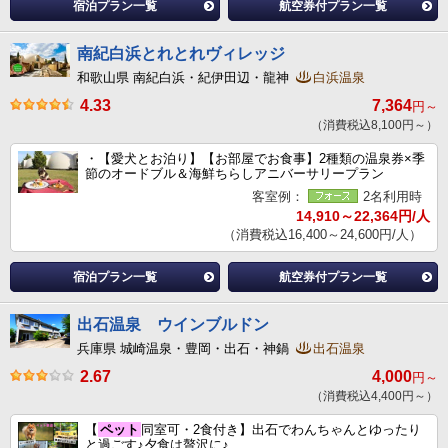
宿泊プラン一覧
航空券付プラン一覧
南紀白浜とれとれヴィレッジ
和歌山県 南紀白浜・紀伊田辺・龍神
白浜温泉
4.33
7,364
円～
（消費税込8,100円～）
・【愛犬とお泊り】【お部屋でお食事】2種類の温泉券×季
節のオードブル＆海鮮ちらしアニバーサリープラン
客室例：
2名利用時
14,910～22,364円/人
（消費税込16,400～24,600円/人）
宿泊プラン一覧
航空券付プラン一覧
出石温泉 ウインブルドン
兵庫県 城崎温泉・豊岡・出石・神鍋
出石温泉
2.67
4,000
円～
（消費税込4,400円～）
【
ペット
同室可・2食付き】出石でわんちゃんとゆったり
と過ごす♪夕食は贅沢に♪