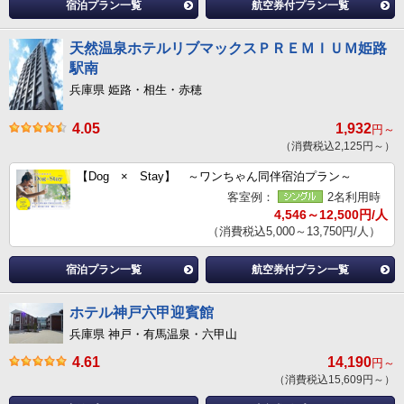
宿泊プラン一覧
航空券付プラン一覧
天然温泉ホテルリブマックスＰＲＥＭＩＵＭ姫路
駅南
兵庫県 姫路・相生・赤穂
4.05
1,932
円～
（消費税込2,125円～）
【Dog × Stay】 ～ワンちゃん同伴宿泊プラン～
客室例：
2名利用時
4,546～12,500円/人
（消費税込5,000～13,750円/人）
宿泊プラン一覧
航空券付プラン一覧
ホテル神戸六甲迎賓館
兵庫県 神戸・有馬温泉・六甲山
4.61
14,190
円～
（消費税込15,609円～）