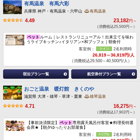
有馬温泉 有馬六彩
兵庫県 神戸・有馬温泉・六甲山
有馬温泉
4.49
23,182
円～
（消費税込25,500円～）
ペット
ルーム｜レストランリニューアル！出来立てを味わ
うライブキッチン♪イタリアン×和ブッフェ｜朝食付
客室例：
2名利用時
26,819～36,819円/人
（消費税込29,500～40,500円/人）
宿泊プラン一覧
航空券付プラン一覧
おごと温泉 暖灯館 きくのや
滋賀県 大津・雄琴・草津・栗東
雄琴温泉
4.71
16,275
円～
（消費税込17,902円～）
【事前決済限定】
ペット
専用露天風呂付客室★料理長特選
会席★【朝夕ゆったりお部屋食】
客室例：
2名利用時