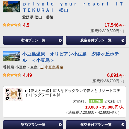
ｐｒｉｖａｔｅ ｙｏｕｒ ｒｅｓｏｒｔ ＩＴ
ＴＥＫＵＲＡｉ 松山
愛媛県 松山・道後
4.5
17,546
円～
（消費税込19,300円～）
宿泊プラン一覧
航空券付プラン一覧
小豆島温泉 オリビアン小豆島 夕陽ヶ丘ホテ
ル ＜小豆島＞
香川県 小豆島・直島
小豆島温泉
4.49
6,091
円～
（消費税込6,700円～）
●【愛犬と一緒】広大なドッグランで愛犬とリゾートステ
イ♪ドッグヌードル付！
客室例：
2名利用時
19,000～39,000円/人
（消費税込20,900～42,900円/人）
宿泊プラン一覧
航空券付プラン一覧