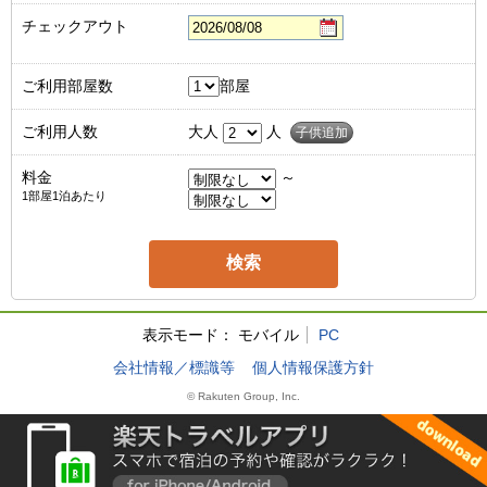
チェックアウト
ご利用部屋数
部屋
ご利用人数
大人
人
子供追加
料金
～
1部屋1泊あたり
表示モード：
モバイル
PC
会社情報／標識等
個人情報保護方針
© Rakuten Group, Inc.