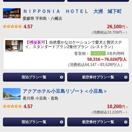
ＮＩＰＰＯＮＩＡ ＨＯＴＥＬ 大洲 城下町
愛媛県 宇和島・八幡浜
4.57
26,100
円～
（消費税込28,709円～）
【
ペット
可】自然豊かなロケーションで愛犬と贅沢ステ
イ。スタンダードプラン2食付プラン（レストラン）
客室例：
2名利用時
58,316～76,026円/人
（消費税込64,147～83,628円/人）
宿泊プラン一覧
航空券付プラン一覧
アクアホテル小豆島リゾート＜小豆島＞
香川県 小豆島・直島
4.57
10,200
円～
（消費税込11,220円～）
宿泊プラン一覧
航空券付プラン一覧