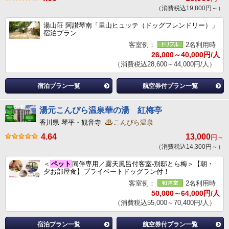
（消費税込19,800円～）
湯山荘 阿讃琴南「里山ヒュッテ（ドッグフレンドリー）」
宿泊プラン
客室例：
2名利用時
26,000～40,000円/人
（消費税込28,600～44,000円/人）
宿泊プラン一覧
航空券付プラン一覧
湯元こんぴら温泉華の湯 紅梅亭
香川県 琴平・観音寺
こんぴら温泉
4.64
13,000
円～
（消費税込14,300円～）
＜
ペット
同伴専用／露天風呂付客室‐別邸とら梅＞【朝・
夕お部屋食】プライベートドッグラン付！
客室例：
2名利用時
50,000～64,000円/人
（消費税込55,000～70,400円/人）
宿泊プラン一覧
航空券付プラン一覧