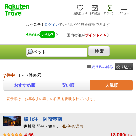
お気に入り
予約確認
ログイン
メニュー
絞り込み解除
絞り込む
7
件中
1～ 7件表示
おすすめ順
安い順
人気順
表示順は「お客さまの声」の件数も反映されています。
湯山荘 阿讃琴南
香川県 琴平・観音寺
美合温泉
4.66
18,000
円～