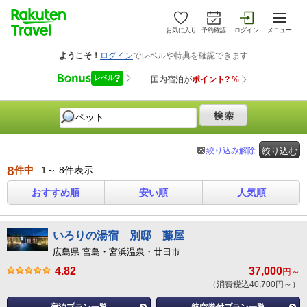
お気に入り
予約確認
ログイン
メニュー
絞り込み解除
絞り込む
8
件中
1～ 8件表示
おすすめ順
安い順
人気順
いろりの湯宿 別邸 藤屋
広島県 宮島・宮浜温泉・廿日市
4.82
37,000
円～
（消費税込40,700円～）