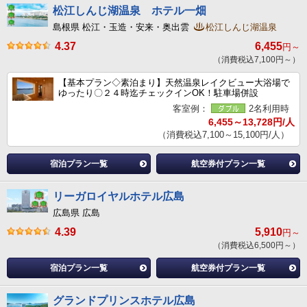
松江しんじ湖温泉 ホテル一畑
島根県 松江・玉造・安来・奥出雲
松江しんじ湖温泉
4.37
6,455
円～
（消費税込7,100円～）
【基本プラン◇素泊まり】天然温泉レイクビュー大浴場で
ゆったり〇２４時迄チェックインOK！駐車場併設
客室例：
2名利用時
6,455～13,728円/人
（消費税込7,100～15,100円/人）
宿泊プラン一覧
航空券付プラン一覧
リーガロイヤルホテル広島
広島県 広島
4.39
5,910
円～
（消費税込6,500円～）
宿泊プラン一覧
航空券付プラン一覧
グランドプリンスホテル広島