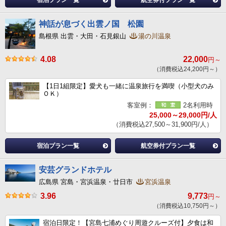
宿泊プラン一覧
航空券付プラン一覧
神話が息づく出雲ノ国 松園
島根県 出雲・大田・石見銀山
湯の川温泉
4.08
22,000
円～
（消費税込24,200円～）
【1日1組限定】愛犬も一緒に温泉旅行を満喫（小型犬のみ
ＯＫ）
客室例：
2名利用時
25,000～29,000円/人
（消費税込27,500～31,900円/人）
宿泊プラン一覧
航空券付プラン一覧
安芸グランドホテル
広島県 宮島・宮浜温泉・廿日市
宮浜温泉
3.96
9,773
円～
（消費税込10,750円～）
宿泊日限定！【宮島七浦めぐり周遊クルーズ付】夕食は和