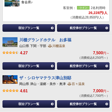
食会席♪
客室例：
2名利用時
26,228円/人
（消費税込28,850円/人）
宿泊プラン一覧
航空券付プラン一覧
川棚グランドホテル お多福
山口県 下関・宇部
川棚温泉
4.27
7,500
円～
（消費税込8,250円～）
宿泊プラン一覧
航空券付プラン一覧
ザ・シロヤマテラス津山別邸
岡山県 津山・湯郷・美作・奥津
百々温泉
4.61
7,000
円～
（消費税込7,700円～）
宿泊プラン一覧
航空券付プラン一覧