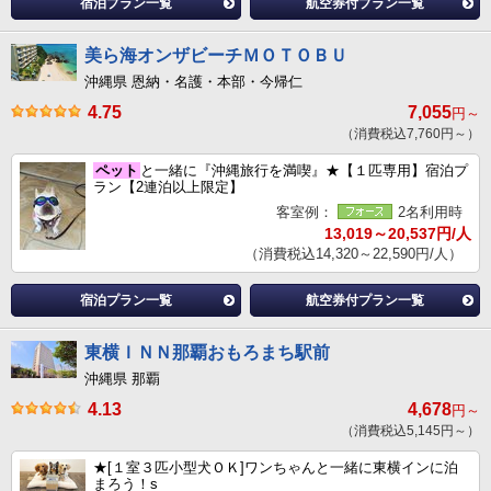
宿泊プラン一覧
航空券付プラン一覧
美ら海オンザビーチＭＯＴＯＢＵ
沖縄県 恩納・名護・本部・今帰仁
4.75
7,055
円～
（消費税込7,760円～）
ペット
と一緒に『沖縄旅行を満喫』★【１匹専用】宿泊プ
ラン【2連泊以上限定】
客室例：
2名利用時
13,019～20,537円/人
（消費税込14,320～22,590円/人）
宿泊プラン一覧
航空券付プラン一覧
東横ＩＮＮ那覇おもろまち駅前
沖縄県 那覇
4.13
4,678
円～
（消費税込5,145円～）
★[１室３匹小型犬ＯＫ]ワンちゃんと一緒に東横インに泊
まろう！s