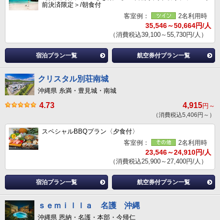
前決済限定＞/朝食付
客室例：
2名利用時
35,546～50,664円/人
（消費税込39,100～55,730円/人）
宿泊プラン一覧
航空券付プラン一覧
クリスタル別荘南城
沖縄県 糸満・豊見城・南城
4.73
4,915
円～
（消費税込5,406円～）
スペシャルBBQプラン〈夕食付〉
客室例：
2名利用時
23,546～24,910円/人
（消費税込25,900～27,400円/人）
宿泊プラン一覧
航空券付プラン一覧
ｓｅｍｉｌｌａ 名護 沖縄
沖縄県 恩納・名護・本部・今帰仁