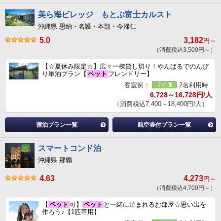
美ら海ビレッジ もとぶ富士カルスト
沖縄県 恩納・名護・本部・今帰仁
5.0
3,182
円～
（消費税込3,500円～）
【☆夏休み限定☆】広々一棟貸し切り！やんばるでのんび
り単泊プラン【
ペット
フレンドリー】
客室例：
2名利用時
6,728～16,728円/人
（消費税込7,400～18,400円/人）
宿泊プラン一覧
航空券付プラン一覧
スマートコンド泊
沖縄県 那覇
4.63
4,273
円～
（消費税込4,700円～）
【
ペット
可】
ペット
と一緒に泊まれるお部屋☆思い出を
作ろう♪【1匹専用】