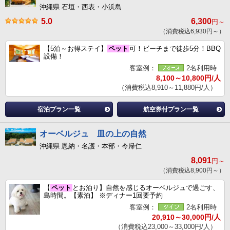
沖縄県 石垣・西表・小浜島
5.0
6,300
円～
（消費税込6,930円～）
【5泊～お得ステイ】
ペット
可！ビーチまで徒歩5分！BBQ
設備！
客室例：
2名利用時
8,100～10,800円/人
（消費税込8,910～11,880円/人）
宿泊プラン一覧
航空券付プラン一覧
オーベルジュ 皿の上の自然
沖縄県 恩納・名護・本部・今帰仁
8,091
円～
（消費税込8,900円～）
【
ペット
とお泊り】自然を感じるオーベルジュで過ごす、
島時間。【素泊】 ※ディナー1回要予約
客室例：
2名利用時
20,910～30,000円/人
（消費税込23,000～33,000円/人）