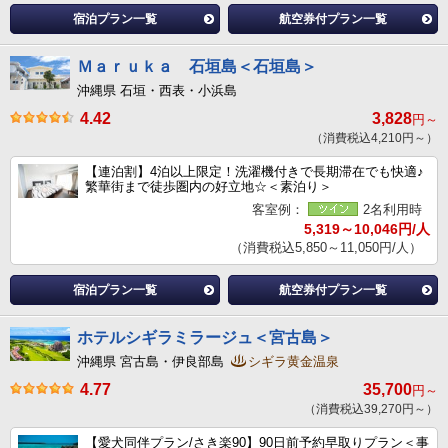
宿泊プラン一覧
航空券付プラン一覧
Ｍａｒｕｋａ 石垣島＜石垣島＞
沖縄県 石垣・西表・小浜島
4.42
3,828
円～
（消費税込4,210円～）
【連泊割】4泊以上限定！洗濯機付きで長期滞在でも快適♪
繁華街まで徒歩圏内の好立地☆＜素泊り＞
客室例：
2名利用時
5,319～10,046円/人
（消費税込5,850～11,050円/人）
宿泊プラン一覧
航空券付プラン一覧
ホテルシギラミラージュ＜宮古島＞
沖縄県 宮古島・伊良部島
シギラ黄金温泉
4.77
35,700
円～
（消費税込39,270円～）
【愛犬同伴プラン/さき楽90】90日前予約早取りプラン＜事