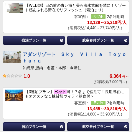
【WEB割】目の前の青い海と美ら海水族館を隣に！リゾー
ト感あふれる滞在でリフレッシュ（素泊まり）
客室例：
2名利用時
13,128～25,219円/人
（消費税込14,440～27,740円/人）
宿泊プラン一覧
航空券付プラン一覧
アダンリゾート Ｓｋｙ Ｖｉｌｌａ Ｔｏｙｏ
ｈａｒａ
沖縄県 恩納・名護・本部・今帰仁
1.0
6,364
円～
（消費税込7,000円～）
【3連泊プラン】
ペット
可！７名まで宿泊可！長期滞在に
もオススメな１棟貸切ヴィラ＜朝食付＞
客室例：
2名利用時
13,455～30,819円/人
（消費税込14,800～33,900円/人）
宿泊プラン一覧
航空券付プラン一覧