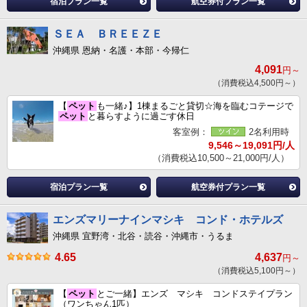
宿泊プラン一覧
航空券付プラン一覧
ＳＥＡ ＢＲＥＥＺＥ
沖縄県 恩納・名護・本部・今帰仁
4,091
円～
（消費税込4,500円～）
【
ペット
も一緒♪】1棟まるごと貸切☆海を臨むコテージで
ペット
と暮らすように過ごす休日
客室例：
2名利用時
9,546～19,091円/人
（消費税込10,500～21,000円/人）
宿泊プラン一覧
航空券付プラン一覧
エンズマリーナインマシキ コンド・ホテルズ
沖縄県 宜野湾・北谷・読谷・沖縄市・うるま
4.65
4,637
円～
（消費税込5,100円～）
【
ペット
とご一緒】エンズ マシキ コンドステイプラン
（ワンちゃん1匹）