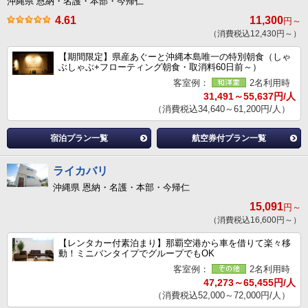
沖縄県 恩納・名護・本部・今帰仁
4.61
11,300
円～
（消費税込12,430円～）
【期間限定】県産あぐーと沖縄本島唯一の特別朝食（しゃ
ぶしゃぶ+フローティング朝食・取消料60日前～）
客室例：
2名利用時
31,491～55,637円/人
（消費税込34,640～61,200円/人）
宿泊プラン一覧
航空券付プラン一覧
ライカバリ
沖縄県 恩納・名護・本部・今帰仁
15,091
円～
（消費税込16,600円～）
【レンタカー付素泊まり】那覇空港から車を借りて楽々移
動！ミニバンタイプでグループでもOK
客室例：
2名利用時
47,273～65,455円/人
（消費税込52,000～72,000円/人）