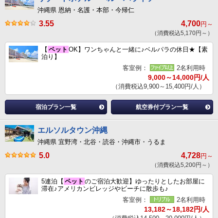
沖縄県 恩納・名護・本部・今帰仁
3.55
4,700
円～
（消費税込5,170円～）
【
ペット
OK】ワンちゃんと一緒に♪ベルパラの休日★【素
泊り】
客室例：
2名利用時
9,000～14,000円/人
（消費税込9,900～15,400円/人）
宿泊プラン一覧
航空券付プラン一覧
エルソルタウン沖縄
沖縄県 宜野湾・北谷・読谷・沖縄市・うるま
5.0
4,728
円～
（消費税込5,200円～）
5連泊【
ペット
のご宿泊大歓迎】ゆったりとしたお部屋に
滞在♪アメリカンビレッジやビーチに散歩も♪
客室例：
2名利用時
13,182～18,182円/人