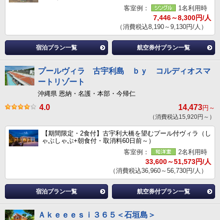
客室例：
1名利用時
7,446～8,300円/人
（消費税込8,190～9,130円/人）
宿泊プラン一覧
航空券付プラン一覧
プールヴィラ 古宇利島 ｂｙ コルディオスマ
ートリゾート
沖縄県 恩納・名護・本部・今帰仁
4.0
14,473
円～
（消費税込15,920円～）
【期間限定・2食付】古宇利大橋を望むプール付ヴィラ（し
ゃぶしゃぶ+朝食付・取消料60日前～）
客室例：
2名利用時
33,600～51,573円/人
（消費税込36,960～56,730円/人）
宿泊プラン一覧
航空券付プラン一覧
Ａｋｅｅｅｓｉ３６５＜石垣島＞