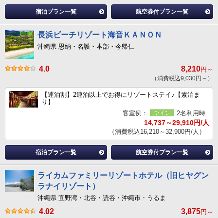
宿泊プラン一覧
航空券付プラン一覧
長浜ビーチリゾート海音ＫＡＮＯＮ
沖縄県 恩納・名護・本部・今帰仁
4.0
8,210
円～
（消費税込9,030円～）
【連泊割】2連泊以上でお得にリゾートステイ♪【素泊ま
り】
客室例：
2名利用時
14,737～29,910円/人
（消費税込16,210～32,900円/人）
宿泊プラン一覧
航空券付プラン一覧
ライカムファミリーリゾートホテル（旧ヒヤグン
ラナイリゾート）
沖縄県 宜野湾・北谷・読谷・沖縄市・うるま
4.02
3,875
円～