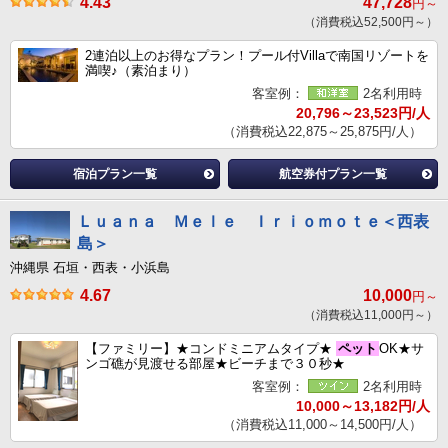
4.43
47,728
円～
（消費税込52,500円～）
2連泊以上のお得なプラン！プール付Villaで南国リゾートを
満喫♪（素泊まり）
客室例：
2名利用時
20,796～23,523円/人
（消費税込22,875～25,875円/人）
宿泊プラン一覧
航空券付プラン一覧
Ｌｕａｎａ Ｍｅｌｅ Ｉｒｉｏｍｏｔｅ＜西表
島＞
沖縄県 石垣・西表・小浜島
4.67
10,000
円～
（消費税込11,000円～）
【ファミリー】★コンドミニアムタイプ★
ペット
OK★サ
ンゴ礁が見渡せる部屋★ビーチまで３０秒★
客室例：
2名利用時
10,000～13,182円/人
（消費税込11,000～14,500円/人）