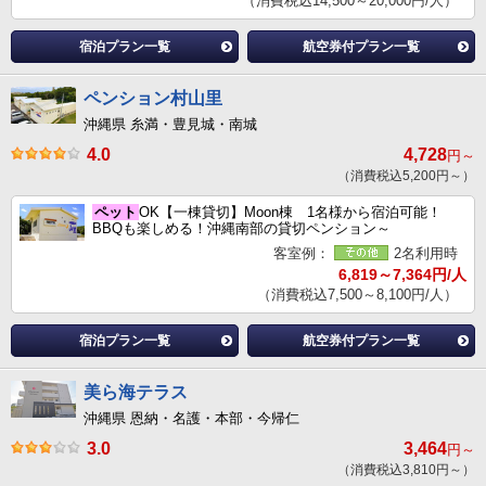
（消費税込14,500～20,000円/人）
宿泊プラン一覧
航空券付プラン一覧
ペンション村山里
沖縄県 糸満・豊見城・南城
4.0
4,728
円～
（消費税込5,200円～）
ペット
OK【一棟貸切】Moon棟 1名様から宿泊可能！
BBQも楽しめる！沖縄南部の貸切ペンション～
客室例：
2名利用時
6,819～7,364円/人
（消費税込7,500～8,100円/人）
宿泊プラン一覧
航空券付プラン一覧
美ら海テラス
沖縄県 恩納・名護・本部・今帰仁
3.0
3,464
円～
（消費税込3,810円～）