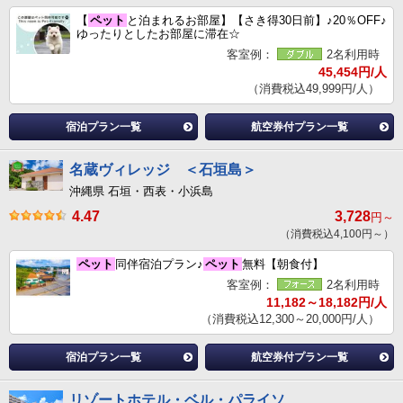
【
ペット
と泊まれるお部屋】【さき得30日前】♪20％OFF♪
ゆったりとしたお部屋に滞在☆
客室例：
2名利用時
45,454円/人
（消費税込49,999円/人）
宿泊プラン一覧
航空券付プラン一覧
名蔵ヴィレッジ ＜石垣島＞
沖縄県 石垣・西表・小浜島
4.47
3,728
円～
（消費税込4,100円～）
ペット
同伴宿泊プラン♪
ペット
無料【朝食付】
客室例：
2名利用時
11,182～18,182円/人
（消費税込12,300～20,000円/人）
宿泊プラン一覧
航空券付プラン一覧
リゾートホテル・ベル・パライソ