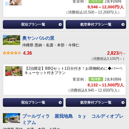
客室例：
2名利用時
9,546～12,000円/人
（消費税込10,500～13,200円/人）
宿泊プラン一覧
航空券付プラン一覧
奥ヤンバルの里
沖縄県 恩納・名護・本部・今帰仁
4.36
2,823
円～
（消費税込3,105円～）
【2泊限定】BBQセット1日分付き！お荷物軽めに◆バーベ
キューセット付きプラン
客室例：
2名利用時
8,132～11,500円/人
（消費税込8,945～12,650円/人）
宿泊プラン一覧
航空券付プラン一覧
プールヴィラ 屋我地島 ｂｙ コルディオプレ
ミアム