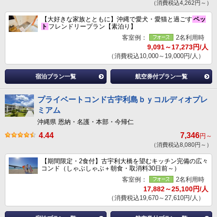
（消費税込4,262円～）
【大好きな家族とともに】沖縄で愛犬・愛猫と過ごす
ペッ
ト
フレンドリープラン【素泊り】
客室例：
2名利用時
9,091～17,273円/人
（消費税込10,000～19,000円/人）
宿泊プラン一覧
航空券付プラン一覧
プライベートコンド古宇利島ｂｙコルディオプレ
ミアム
沖縄県 恩納・名護・本部・今帰仁
4.44
7,346
円～
（消費税込8,080円～）
【期間限定・2食付】古宇利大橋を望むキッチン完備の広々
コンド（しゃぶしゃぶ＋朝食・取消料30日前～）
客室例：
2名利用時
17,882～25,100円/人
（消費税込19,670～27,610円/人）