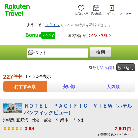
お気に入り
予約確認
ログイン
メニュー
絞り込み解除
絞り込む
227
件中
1～ 30件表示
おすすめ順
安い順
人気順
ＨＯＴＥＬ ＰＡＣＩＦＩＣ ＶＩＥＷ（ホテル
パシフィックビュー）
沖縄県 宜野湾・北谷・読谷・沖縄市・うるま
3.88
2,801
円～
（消費税込3,081円～）