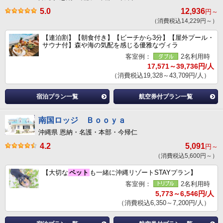
5.0
12,936
円～
（消費税込14,229円～）
【連泊割】【朝食付き】【ビーチから3分】【屋外プール・
サウナ付】森や海の気配を感じる優雅なヴィラ
客室例：
2名利用時
17,571～39,736円/人
（消費税込19,328～43,709円/人）
宿泊プラン一覧
航空券付プラン一覧
南国ロッジ Ｂｏｏｙａ
沖縄県 恩納・名護・本部・今帰仁
4.2
5,091
円～
（消費税込5,600円～）
【大切な
ペット
も一緒に沖縄リゾートSTAYプラン】
客室例：
2名利用時
5,773～6,546円/人
（消費税込6,350～7,200円/人）