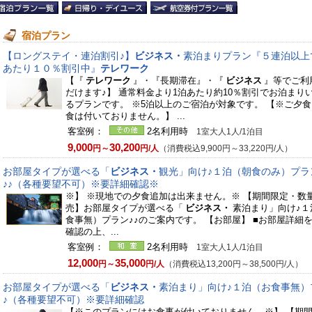
宿泊プラン
【ロングステイ・連泊割引♪】
ビジネス・
素泊まりプラン『５連泊以上
あたり１０％割引中』
テレワーク
【『
テレワーク
』・『長期滞在』・『
ビジネス
』等でご利
だけます♪】 通常料金より1泊あたり約10％割引でお泊まり
るプランです。 ※5泊以上のご宿泊が対象です。 【※ご夕
食は付いておりません。】 ...
客室例：
2名利用時
1室大人1人/1泊目
9,000
30,200
円～
円/人
（消費税込9,900円～33,220円/人）
お部屋タイプが選べる「
ビジネス・
観光」向け♪１泊（朝食のみ）プラ
♪♪（各種要望不可）※要詳細確認※
※】 ※現地での夕食追加は出来ません。※ 【期間限定・数
売】お部屋タイプが選べる「
ビジネス・
素泊まり」向け♪１
食事無）プラン♪♪のご案内です。 【お部屋】 ■お部屋詳細
確認の上、...
客室例：
2名利用時
1室大人1人/1泊目
12,000
35,000
円～
円/人
（消費税込13,200円～38,500円/人）
お部屋タイプが選べる「
ビジネス・
素泊まり」向け♪１泊（お食事無）
♪（各種要望不可）※要詳細確認
【※このプランにはお食事が付いておりません。※】 【期