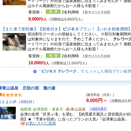
ートワーク）や出張で温泉旅館に泊まってみませんか？ 旅
はホテル風旅館だからお一人様も大歓迎！ ...
客室例：
2名利用時
1室大人1人/1泊目
8,000
円/人
（消費税込8,800円/人）
【また来て割対象】【朝食付き】
ビジネス
プラン！【いわき朝食満喫
宿泊割引クーポンの登録をしてください。 ※割引対象期間
は対象外になりますので、予めご了承ください。
テレワー
ートワーク）や出張で温泉旅館に泊まってみませんか？ 旅
はホテル風旅館だからお一人様も大歓迎！ ...
客室例：
2名利用時
1室大人1人/1泊目
10,000
円/人
（消費税込11,000円/人）
「
ビジネス テレワーク
」で ヒットした宿泊プラン全2
津東山温泉 庄助の宿 瀧の湯
[最安料金（目安）]
8,000円～
（消費税込8,8
客さまの声（4081件）
福島県 会津若松・喜多方
東山温泉
会津の名所「伏見ヶ滝」を望む、【絶景露天風呂と貸切風呂が自
宿】★『予算や目的』に合ったプランが人気♪『会津東山温泉』
お気に入りに追加