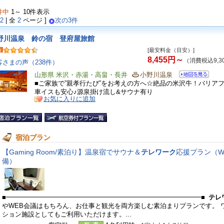
件中
1～ 10件表示
2
| 全
2
ページ ]
次の3件
野川温泉 鈴の宿 登府屋旅館
[最安料金（目安）]
8,455円～
（消費税込9,3
客さまの声（238件）
山形県 米沢・赤湯・高畠・長井
小野川温泉
■ご家族で”親孝行たび”をお考えの方へ☆絶品の米沢牛！バリア
車イスも安心♪源泉掛け流し&サウナ有り
お気に入りに追加
宿泊プラン
【Gaming Room/素泊り】温泉宿でサウナ＆
テレワーク
応援プラン（Wi
備）
■━━━━━━━━━━━━━━━━━━━━━━━━━━━━━━■
テレ
やWEB会議はもちろん、お仕事と観光を両方楽しむ素泊まりプランです。 
ション施設としてもご利用いただけます。...