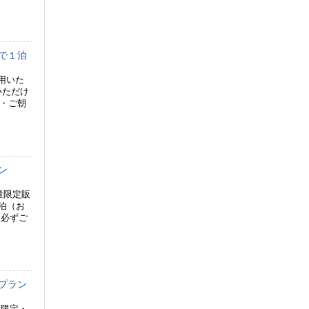
で１泊
用いた
いただけ
食・ご朝
ン
量限定販
泊（お
を必ずご
プラン
間限定・