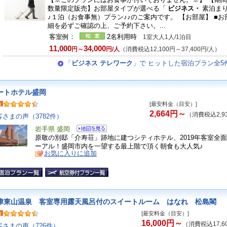
数量限定販売】お部屋タイプが選べる「
ビジネス・
素泊ま
♪１泊（お食事無）プラン♪♪のご案内です。 【お部屋】 ■お
細を必ずご確認の上、ご予約下さい。...
客室例：
2名利用時
1室大人1人/1泊目
11,000
34,000
円～
円/人
（消費税込12,100円～37,400円/人）
「
ビジネス テレワーク
」で ヒットした宿泊プラン全5
ートホテル盛岡
[最安料金（目安）]
2,664円～
（消費税込2,9
客さまの声（3782件）
岩手県 盛岡
原敬の別邸「介寿荘」跡地に建つシティホテル、2019年客室全
ーアル！盛岡市内を一望する最上階で頂く朝食も大人気♪
お気に入りに追加
津東山温泉 客室専用露天風呂付のスイートルーム はなれ 松島閣
[最安料金（目安）]
16,000円～
（消費税込17,6
客さまの声（726件）