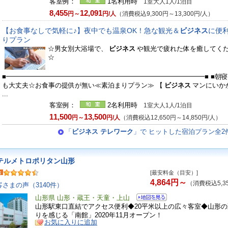
客室例：
1名利用時
1室大人1人/1泊目
8,455
12,091
円～
円/人
（消費税込9,300円～13,300円/人）
【お食事なしで気軽に♪】夜中でも温泉OK！急な観光＆
ビジネス
に便
りプラン
☆男女別大浴場で、
ビジネス
や観光で疲れた体を癒してく
☆
■━━━━━━━━━━━━━━━━━━━━━━━━━━━━━━■ ■朝
も大丈夫☆お食事の提供が無い≪素泊まりプラン≫ 【
ビジネス
マンにいか
...
客室例：
2名利用時
1室大人1人/1泊目
11,500
13,500
円～
円/人
（消費税込12,650円～14,850円/人）
「
ビジネス テレワーク
」で ヒットした宿泊プラン全2
テルメトロポリタン山形
[最安料金（目安）]
4,864円～
（消費税込5,3
客さまの声（3140件）
山形県 山形・蔵王・天童・上山
山形駅東口直結でアクセス便利◆20平米以上の広々客室◆山形
りを感じる「南館」2020年11月オープン！
お気に入りに追加