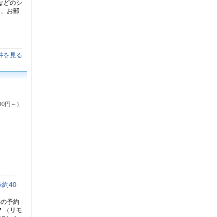
などのシ
り、お部
件を見る
00円～）
約40
外の予約
ク
（リモ