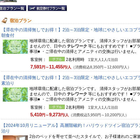
宿泊プラン
【滞在中の清掃無しでお得！】2泊～3泊限定・地球にやさしいエコプ
朝食付
地球環境に配慮した宿泊プランです。 清掃スタッフがお部
ませんので、日中の
テレワーク
等にもおすすめです！ ■プ
事項■ ・ご滞在中の清掃とアメニティの交換は行いません。 ・
客室例：
2名利用時
1室大人1人/1泊目
7,591
11,455
円～
円/人
（消費税込8,350円～12,600円/人）
【滞在中の清掃無しでお得！】2泊～3泊限定・地球にやさしいエコプ
素泊り
地球環境に配慮した宿泊プランです。 清掃スタッフがお部
ませんので、日中の
テレワーク
等にもおすすめです！ ■プ
事項■ ・ご滞在中の清掃とアメニティの交換は行いません。 ・
客室例：
2名利用時
1室大人1人/1泊目
5,410
9,273
円～
円/人
（消費税込5,950円～10,200円/人）
【2024年10月リニューアル】高層階確約！ハリウッドツイン宿泊プラ
泊り
2台のベッドを寄せて並べたスタイルで、お子様連れのご家