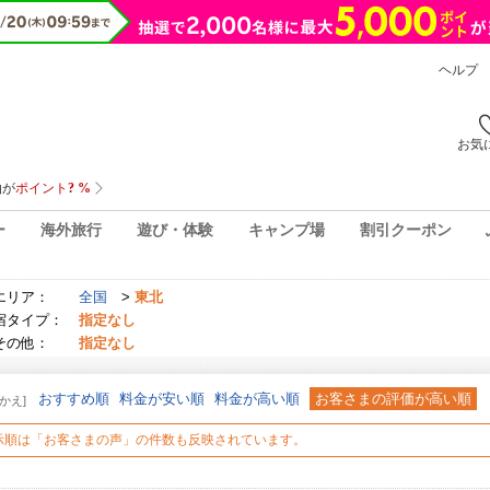
ヘルプ
お気
ー
海外旅行
遊び・体験
キャンプ場
割引クーポン
エリア：
全国
>
東北
宿タイプ：
指定なし
その他：
指定なし
おすすめ順
料金が安い順
料金が高い順
お客さまの評価が高い順
かえ]
示順は「お客さまの声」の件数も反映されています。