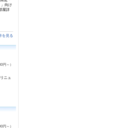
り」向け
部屋詳
件を見る
30円～）
面リニュ
00円～）