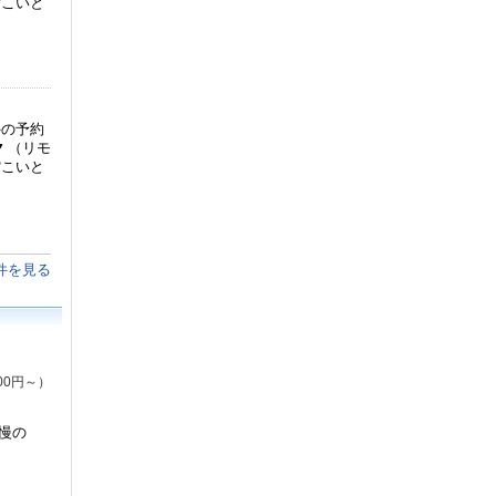
館こいと
】
外の予約
ク
（リモ
館こいと
件を見る
00円～）
慢の