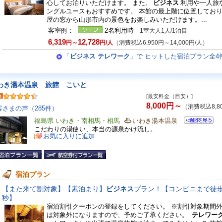
心してお泊りいただけます。 また、
ビジネス
利用や一人旅
ングルユースもおすすめです。 本館の最上階に位置してお
屋の窓から山形市内の景色をお楽しみいただけます。...
客室例：
2名利用時
1室大人1人/1泊目
6,319
12,728
円～
円/人
（消費税込6,950円～14,000円/人）
「
ビジネス テレワーク
」で ヒットした宿泊プラン全4
わき湯本温泉 旅館 こいと
[最安料金（目安）]
8,000円～
（消費税込8,8
客さまの声（285件）
福島県 いわき・南相馬・相馬
いわき湯本温泉
こだわりの湯使い、本当の源泉かけ流し。
お気に入りに追加
宿泊プラン
【また来て割対象】【素泊まり】
ビジネス
プラン！【コンビニまで徒歩
秒】
宿泊割引クーポンの登録をしてください。 ※割引対象期間
は対象外になりますので、予めご了承ください。
テレワー