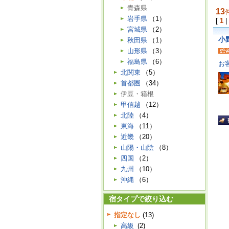
青森県
13
岩手県
（1）
[
1
|
宮城県
（2）
小
秋田県
（1）
山形県
（3）
福島県
（6）
お
北関東
（5）
首都圏
（34）
伊豆・箱根
甲信越
（12）
北陸
（4）
東海
（11）
近畿
（20）
山陽・山陰
（8）
四国
（2）
九州
（10）
沖縄
（6）
宿タイプで絞り込む
指定なし
(13)
高級
(2)