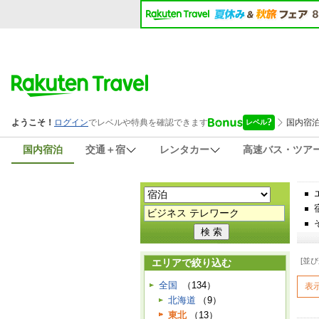
国内宿泊
交通＋宿
レンタカー
高速バス・ツア
[並び
エリアで絞り込む
全国
（134）
表
北海道
（9）
東北
（13）