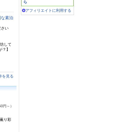
ら
アフィリエイトに利用する
利な素泊
ださい
寝坊して
が？】
件を見る
50円～）
の薫り彩