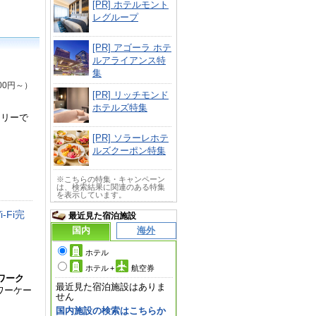
[PR] ホテルモント
レグループ
[PR] アゴーラ ホテ
ルアライアンス特
集
00円～）
[PR] リッチモンド
ホテルズ特集
フリーで
[PR] ソラーレホテ
ルズクーポン特集
※こちらの特集・キャンペーン
は、検索結果に関連のある特集
を表示しています。
-Fi完
最近見た宿泊施設
国内
海外
ホテル
ホテル
+
航空券
ワーク
最近見た宿泊施設はありま
ワーケー
せん
国内施設の検索はこちらか