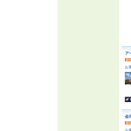
ア
お
会
お