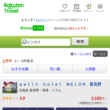
お気に入り
予約確認
ログイン
メニュー
絞り込み解除
絞り込む
1
件中
1～ 1件表示
おすすめ順
安い順
人気順
ｐｅｔｉｔ ｈｏｔｅｌ ＭＥＬＯＮ 富良野
北海道 富良野・美瑛・トマム
3.0
3,182
円～
（消費税込3,500円～）