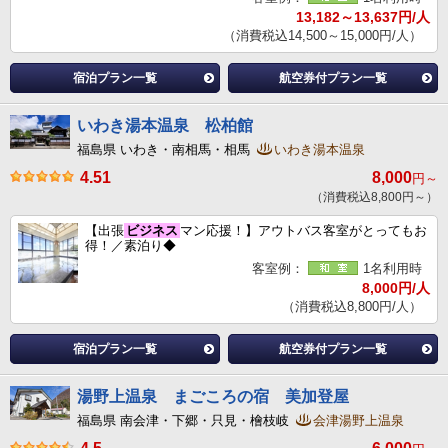
13,182～13,637円/人
（消費税込14,500～15,000円/人）
宿泊プラン一覧
航空券付プラン一覧
いわき湯本温泉 松柏館
福島県 いわき・南相馬・相馬
いわき湯本温泉
4.51
8,000
円～
（消費税込8,800円～）
【出張
ビジネス
マン応援！】アウトバス客室がとってもお
得！／素泊り◆
客室例：
1名利用時
8,000円/人
（消費税込8,800円/人）
宿泊プラン一覧
航空券付プラン一覧
湯野上温泉 まごころの宿 美加登屋
福島県 南会津・下郷・只見・檜枝岐
会津湯野上温泉