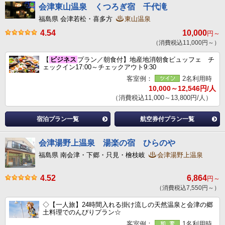
会津東山温泉 くつろぎ宿 千代滝
福島県 会津若松・喜多方
東山温泉
4.54
10,000
円～
（消費税込11,000円～）
【
ビジネス
プラン／朝食付】地産地消朝食ビュッフェ チ
ェックイン17:00～チェックアウト9:30
客室例：
2名利用時
10,000～12,546円/人
（消費税込11,000～13,800円/人）
宿泊プラン一覧
航空券付プラン一覧
会津湯野上温泉 湯楽の宿 ひらのや
福島県 南会津・下郷・只見・檜枝岐
会津湯野上温泉
4.52
6,864
円～
（消費税込7,550円～）
◇【一人旅】24時間入れる掛け流しの天然温泉と会津の郷
土料理でのんびりプラン☆
客室例：
1名利用時