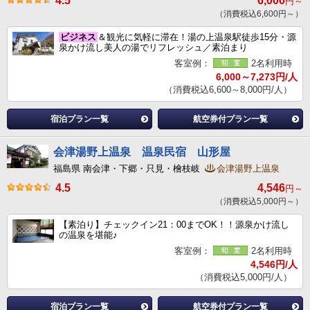
4.5
6,000
円～
（消費税込6,600円～）
ビジネス
＆観光に気軽に滞在！湯の上温泉駅徒歩15分・源
泉かけ流し美人の湯でリフレッシュ／素泊まり
客室例：
2名利用時
6,000～7,273円/人
（消費税込6,600～8,000円/人）
宿泊プラン一覧
航空券付プラン一覧
会津湯野上温泉 温泉民宿 山形屋
福島県 南会津・下郷・只見・檜枝岐
会津湯野上温泉
4.5
4,546
円～
（消費税込5,000円～）
【素泊り】チェックイン21：00までOK！！源泉かけ流し
の温泉を堪能♪
客室例：
2名利用時
4,546円/人
（消費税込5,000円/人）
宿泊プラン一覧
航空券付プラン一覧