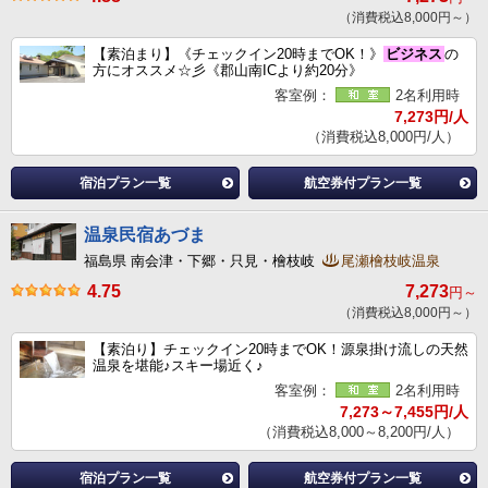
（消費税込8,000円～）
【素泊まり】《チェックイン20時までOK！》
ビジネス
の
方にオススメ☆彡《郡山南ICより約20分》
客室例：
2名利用時
7,273円/人
（消費税込8,000円/人）
宿泊プラン一覧
航空券付プラン一覧
温泉民宿あづま
福島県 南会津・下郷・只見・檜枝岐
尾瀬檜枝岐温泉
4.75
7,273
円～
（消費税込8,000円～）
【素泊り】チェックイン20時までOK！源泉掛け流しの天然
温泉を堪能♪スキー場近く♪
客室例：
2名利用時
7,273～7,455円/人
（消費税込8,000～8,200円/人）
宿泊プラン一覧
航空券付プラン一覧