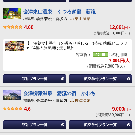
会津東山温泉 くつろぎ宿 新滝
福島県 会津若松・喜多方
東山温泉
4.68
12,091
円～
（消費税込13,300円～）
【一泊朝食】手作りの温もり感じる、好評の和風ビュッフ
ェ／4種の源泉掛け流し風呂
客室例：
2名利用時
7,091円/人
（消費税込7,800円/人）
宿泊プラン一覧
航空券付プラン一覧
会津柳津温泉 瀞流の宿 かわち
福島県 会津若松・喜多方
柳津温泉
4.6
9,000
円～
（消費税込9,900円～）
宿泊プラン一覧
航空券付プラン一覧