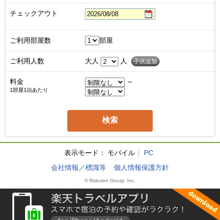
チェックアウト
ご利用部屋数
部屋
ご利用人数
大人
人
子供追加
料金
～
1部屋1泊あたり
表示モード：
モバイル
PC
会社情報／標識等
個人情報保護方針
© Rakuten Group, Inc.