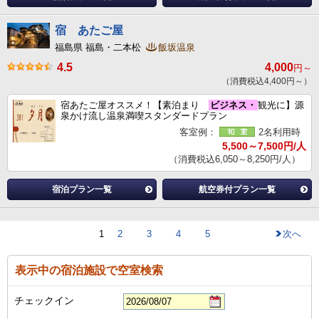
宿 あたご屋
福島県 福島・二本松
飯坂温泉
4.5
4,000
円～
（消費税込4,400円～）
宿あたご屋オススメ！【素泊まり
ビジネス・
観光に】源
泉かけ流し温泉満喫スタンダードプラン
客室例：
2名利用時
5,500～7,500円/人
（消費税込6,050～8,250円/人）
宿泊プラン一覧
航空券付プラン一覧
1
2
3
4
5
次へ
表示中の宿泊施設で空室検索
チェックイン