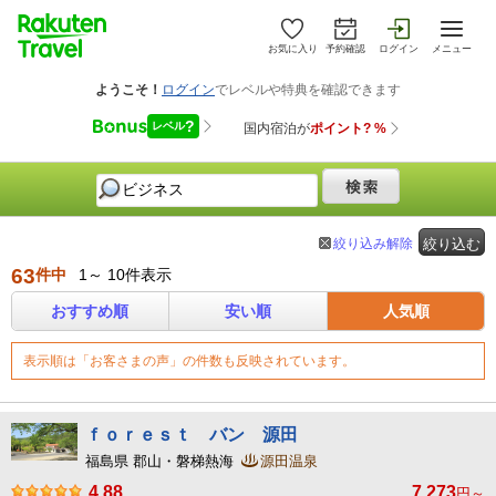
お気に入り
予約確認
ログイン
メニュー
絞り込み解除
絞り込む
63
件中
1～ 10件表示
おすすめ順
安い順
人気順
表示順は「お客さまの声」の件数も反映されています。
ｆｏｒｅｓｔ バン 源田
福島県 郡山・磐梯熱海
源田温泉
4.88
7,273
円～