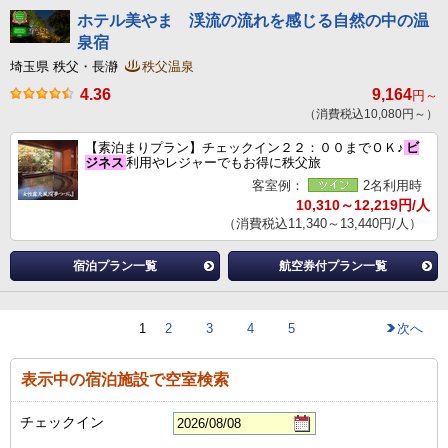
ホテル美やま 渓流の流れを感じる自然の中の温
泉宿
埼玉県 秩父・長瀞
秩父温泉
4.36
9,164
円～
（消費税込10,080円～）
【素泊まりプラン】チェックイン２２：００までＯＫ♪
ビ
ジネス
利用やレジャーでもお得に秩父旅
客室例：
2名利用時
10,310～12,219円/人
（消費税込11,340～13,440円/人）
宿泊プラン一覧
航空券付プラン一覧
1
2
3
4
5
次へ
表示中の宿泊施設で空室検索
チェックイン