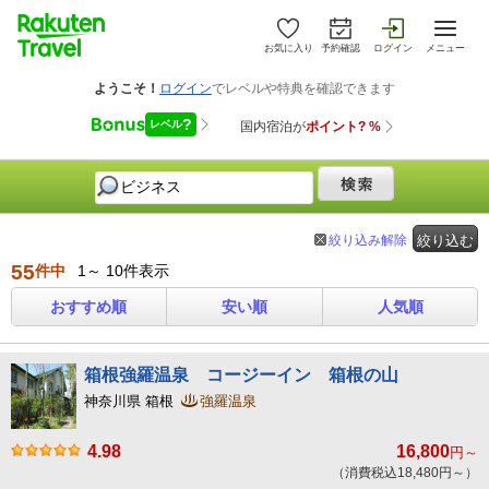
お気に入り
予約確認
ログイン
メニュー
絞り込み解除
絞り込む
55
件中
1～ 10件表示
おすすめ順
安い順
人気順
箱根強羅温泉 コージーイン 箱根の山
神奈川県 箱根
強羅温泉
4.98
16,800
円～
（消費税込18,480円～）