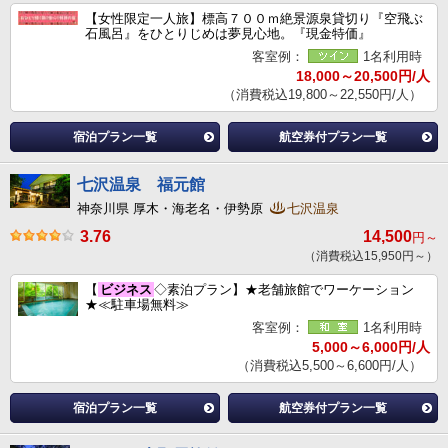
【女性限定一人旅】標高７００ｍ絶景源泉貸切り『空飛ぶ
石風呂』をひとりじめは夢見心地。『現金特価』
客室例：
1名利用時
18,000～20,500円/人
（消費税込19,800～22,550円/人）
宿泊プラン一覧
航空券付プラン一覧
七沢温泉 福元館
神奈川県 厚木・海老名・伊勢原
七沢温泉
3.76
14,500
円～
（消費税込15,950円～）
【
ビジネス
◇素泊プラン】★老舗旅館でワーケーション
★≪駐車場無料≫
客室例：
1名利用時
5,000～6,000円/人
（消費税込5,500～6,600円/人）
宿泊プラン一覧
航空券付プラン一覧