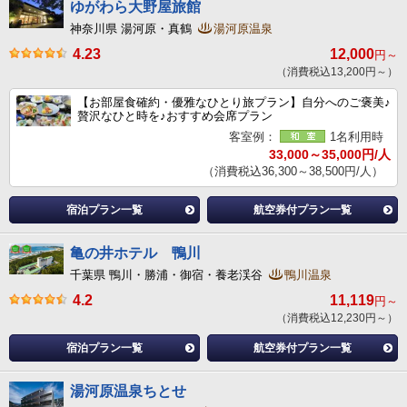
ゆがわら大野屋旅館
神奈川県 湯河原・真鶴
湯河原温泉
4.23
12,000
円～
（消費税込13,200円～）
【お部屋食確約・優雅なひとり旅プラン】自分へのご褒美♪
贅沢なひと時を♪おすすめ会席プラン
客室例：
1名利用時
33,000～35,000円/人
（消費税込36,300～38,500円/人）
宿泊プラン一覧
航空券付プラン一覧
亀の井ホテル 鴨川
千葉県 鴨川・勝浦・御宿・養老渓谷
鴨川温泉
4.2
11,119
円～
（消費税込12,230円～）
宿泊プラン一覧
航空券付プラン一覧
湯河原温泉ちとせ