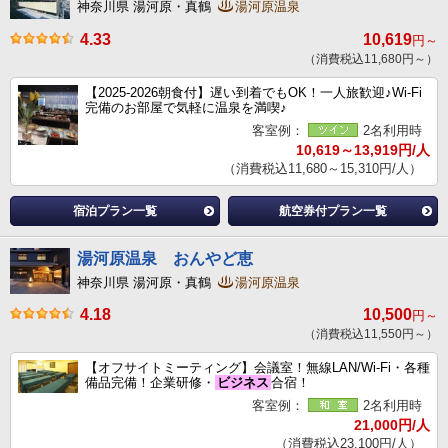
神奈川県 湯河原・真鶴
湯河原温泉
4.33
10,619
円～
（消費税込11,680円～）
【2025-2026朝食付】遅い到着でもOK！一人旅歓迎♪Wi-Fi
完備のお部屋で気軽に温泉を満喫♪
客室例：
2名利用時
10,619～13,919円/人
（消費税込11,680～15,310円/人）
宿泊プラン一覧
航空券付プラン一覧
湯河原温泉 おんやど恵
神奈川県 湯河原・真鶴
湯河原温泉
4.18
10,500
円～
（消費税込11,550円～）
【オフサイトミーティング】会議室！無線LAN/Wi-Fi・各種
備品完備！企業研修・
ビジネス
合宿！
客室例：
2名利用時
21,000円/人
（消費税込23,100円/人）