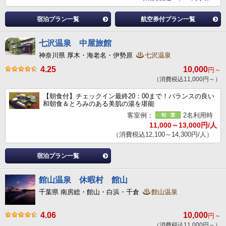
宿泊プラン一覧
航空券付プラン一覧
七沢温泉 中屋旅館
神奈川県 厚木・海老名・伊勢原
七沢温泉
4.25
10,000
円～
（消費税込11,000円～）
【朝食付】チェックイン最終20：00まで！バランスの良い
和朝食＆とろみのある美肌の湯を堪能
客室例：
2名利用時
11,000～13,000円/人
（消費税込12,100～14,300円/人）
宿泊プラン一覧
館山温泉 休暇村 館山
千葉県 南房総・館山・白浜・千倉
館山温泉
4.06
10,000
円～
（消費税込11,000円～）