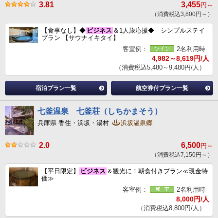
3.81
3,455
円～
（消費税込3,800円～）
【食事なし】◆
ビジネス
＆1人旅応援◆ シンプルステイ
プラン 【サウナイキタイ】
客室例：
2名利用時
4,982～8,619円/人
（消費税込5,480～9,480円/人）
宿泊プラン一覧
航空券付プラン一覧
七釜温泉 七釜荘（しちかまそう）
兵庫県 香住・浜坂・湯村
浜坂温泉郷
2.0
6,500
円～
（消費税込7,150円～）
【平日限定】
ビジネス
＆観光に！朝食付きプラン≪現金特
価≫
客室例：
2名利用時
8,000円/人
（消費税込8,800円/人）