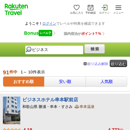
お気に入り
予約確認
ログイン
メニュー
絞り込み解除
絞り込む
91
件中
1～ 10件表示
おすすめ順
安い順
人気順
ビジネスホテル串本駅前店
和歌山県 勝浦・串本・すさみ
串本温泉