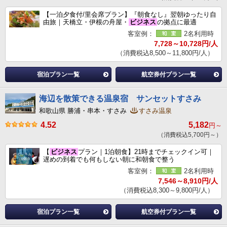
【一泊夕食付/里会席プラン】『朝食なし』翌朝ゆったり自
由旅｜天橋立・伊根の舟屋・
ビジネス
の拠点に最適
客室例：
2名利用時
7,728～10,728円/人
（消費税込8,500～11,800円/人）
宿泊プラン一覧
航空券付プラン一覧
海辺を散策できる温泉宿 サンセットすさみ
和歌山県 勝浦・串本・すさみ
すさみ温泉
4.52
5,182
円～
（消費税込5,700円～）
【
ビジネス
プラン｜1泊朝食】21時までチェックイン可｜
遅めの到着でも何もしない朝に和朝食で整う
客室例：
2名利用時
7,546～8,910円/人
（消費税込8,300～9,800円/人）
宿泊プラン一覧
航空券付プラン一覧