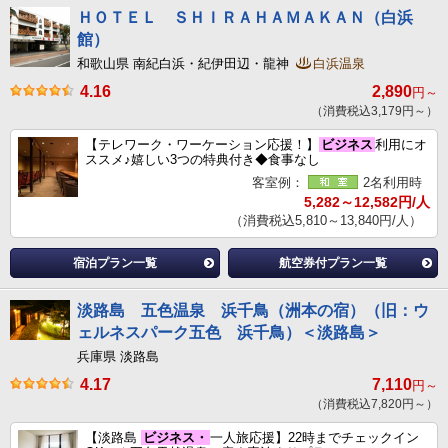
ＨＯＴＥＬ ＳＨＩＲＡＨＡＭＡＫＡＮ（白浜
館）
和歌山県 南紀白浜・紀伊田辺・龍神
白浜温泉
4.16
2,890
円～
（消費税込3,179円～）
【テレワーク・ワーケーション応援！】
ビジネス
利用にオ
ススメ♪嬉しい3つの特典付き◆食事なし
客室例：
2名利用時
5,282～12,582円/人
（消費税込5,810～13,840円/人）
宿泊プラン一覧
航空券付プラン一覧
淡路島 五色温泉 浜千鳥（洲本の宿）（旧：ウ
ェルネスパーク五色 浜千鳥）＜淡路島＞
兵庫県 淡路島
4.17
7,110
円～
（消費税込7,820円～）
【淡路島
ビジネス・
一人旅応援】22時までチェックイン