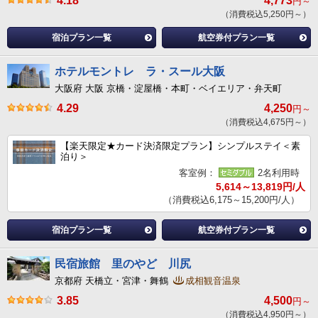
4.18
4,773
円～
（消費税込5,250円～）
宿泊プラン一覧
航空券付プラン一覧
ホテルモントレ ラ・スール大阪
大阪府 大阪 京橋・淀屋橋・本町・ベイエリア・弁天町
4.29
4,250
円～
（消費税込4,675円～）
【楽天限定★カード決済限定プラン】シンプルステイ＜素
泊り＞
客室例：
2名利用時
5,614～13,819円/人
（消費税込6,175～15,200円/人）
宿泊プラン一覧
航空券付プラン一覧
民宿旅館 里のやど 川尻
京都府 天橋立・宮津・舞鶴
成相観音温泉
3.85
4,500
円～
（消費税込4,950円～）