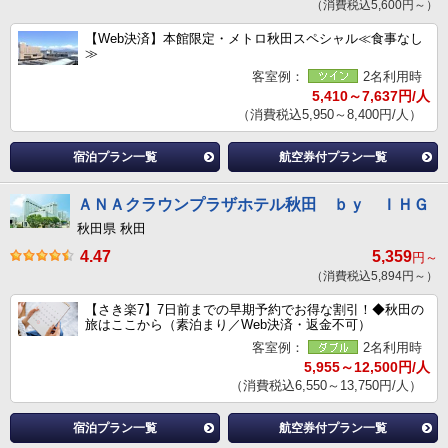
（消費税込5,600円～）
【Web決済】本館限定・メトロ秋田スペシャル≪食事なし
≫
客室例：
2名利用時
5,410～7,637円/人
（消費税込5,950～8,400円/人）
宿泊プラン一覧
航空券付プラン一覧
ＡＮＡクラウンプラザホテル秋田 ｂｙ ＩＨＧ
秋田県 秋田
4.47
5,359
円～
（消費税込5,894円～）
【さき楽7】7日前までの早期予約でお得な割引！◆秋田の
旅はここから（素泊まり／Web決済・返金不可）
客室例：
2名利用時
5,955～12,500円/人
（消費税込6,550～13,750円/人）
宿泊プラン一覧
航空券付プラン一覧