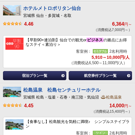
ホテルメトロポリタン仙台
宮城県 仙台・多賀城・名取
4.46
6,364
円～
（消費税込7,000円～）
【早割90×連泊割】仙台での観光or
ビジネス
の拠点にお得
なステイ＜素泊り＞
客室例：
2名利用時
5,910～10,000円/人
（消費税込6,500～11,000円/人）
宿泊プラン一覧
航空券付プラン一覧
松島温泉 松島センチュリーホテル
宮城県 松島・塩釜・石巻・南三陸・気仙沼
松島温泉
4.45
14,000
円～
（消費税込15,400円～）
【食事なし】松島観光を気軽に満喫♪ シンプルステイプラ
ン
客室例：
2名利用時