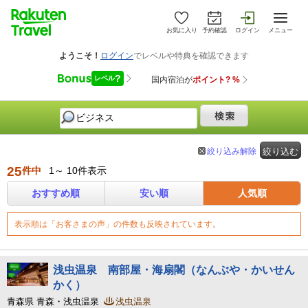
お気に入り
予約確認
ログイン
メニュー
絞り込み解除
絞り込む
25
件中
1～ 10件表示
おすすめ順
安い順
人気順
表示順は「お客さまの声」の件数も反映されています。
浅虫温泉 南部屋・海扇閣（なんぶや・かいせん
かく）
青森県 青森・浅虫温泉
浅虫温泉