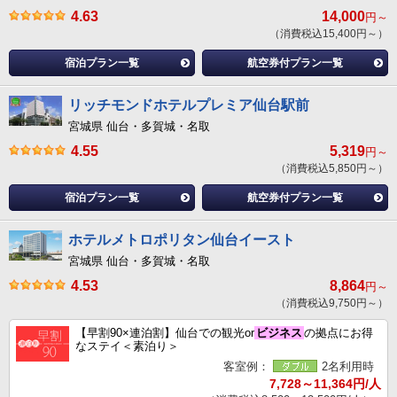
4.63
14,000
円～
（消費税込15,400円～）
宿泊プラン一覧
航空券付プラン一覧
リッチモンドホテルプレミア仙台駅前
宮城県 仙台・多賀城・名取
4.55
5,319
円～
（消費税込5,850円～）
宿泊プラン一覧
航空券付プラン一覧
ホテルメトロポリタン仙台イースト
宮城県 仙台・多賀城・名取
4.53
8,864
円～
（消費税込9,750円～）
【早割90×連泊割】仙台での観光or
ビジネス
の拠点にお得
なステイ＜素泊り＞
客室例：
2名利用時
7,728～11,364円/人