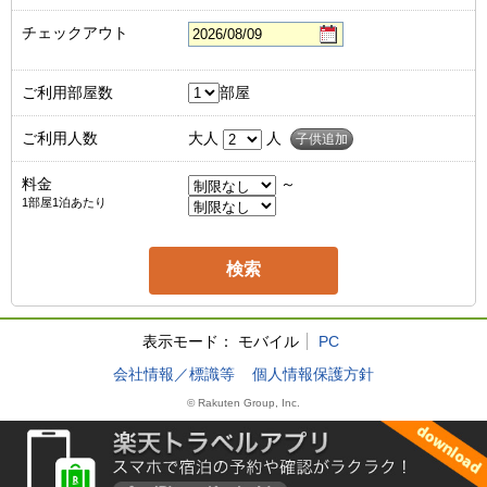
チェックアウト
ご利用部屋数
部屋
ご利用人数
大人
人
子供追加
料金
～
1部屋1泊あたり
表示モード：
モバイル
PC
会社情報／標識等
個人情報保護方針
© Rakuten Group, Inc.