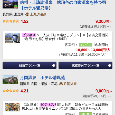
信州・上諏訪温泉 琥珀色の自家源泉を持つ宿
【ホテル鷺乃湯】
長野県 諏訪湖
上諏訪温泉
4.52
9,300
円～
（消費税込10,230円～）
ビジネス
＆一人旅【駐車場なしプラン】×【公共交通機関
ご利用でお得】朝食付《禁煙》
客室例：
1名利用時
10,800～13,000円/人
（消費税込11,880～14,300円/人）
宿泊プラン一覧
航空券付プラン一覧
月岡温泉 ホテル清風苑
新潟県 月岡・瀬波・咲花
月岡温泉
4.21
9,000
円～
（消費税込9,900円～）
【1泊朝食】
ビジネス
利用大歓迎！朝食ビュッフェは開放
感あふれる展望ダイニング〇新潟郷土の味覚たっぷり
客室例：
2名利用時