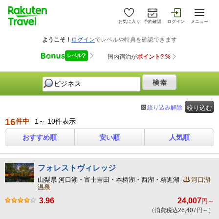
お気に入り
予約確認
ログイン
メニュー
絞り込み解除
絞り込む
16
件中
1～ 10件表示
おすすめ順
安い順
人気順
フォレストヴィレッジ
山梨県 河口湖・富士吉田・本栖湖・西湖・精進湖
河口湖
温泉
3.96
24,007
円～
（消費税込26,407円～）