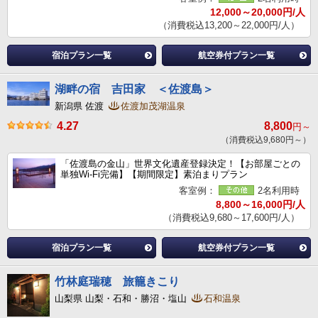
12,000～20,000円/人
（消費税込13,200～22,000円/人）
宿泊プラン一覧
航空券付プラン一覧
湖畔の宿 吉田家 ＜佐渡島＞
新潟県 佐渡
佐渡加茂湖温泉
4.27
8,800
円～
（消費税込9,680円～）
「佐渡島の金山」世界文化遺産登録決定！【お部屋ごとの
単独Wi-Fi完備】【期間限定】素泊まりプラン
客室例：
2名利用時
8,800～16,000円/人
（消費税込9,680～17,600円/人）
宿泊プラン一覧
航空券付プラン一覧
竹林庭瑞穂 旅籠きこり
山梨県 山梨・石和・勝沼・塩山
石和温泉