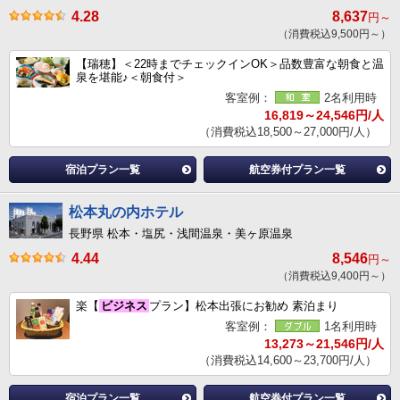
4.28
8,637
円～
（消費税込9,500円～）
【瑞穂】＜22時までチェックインOK＞品数豊富な朝食と温
泉を堪能♪＜朝食付＞
客室例：
2名利用時
16,819～24,546円/人
（消費税込18,500～27,000円/人）
宿泊プラン一覧
航空券付プラン一覧
松本丸の内ホテル
長野県 松本・塩尻・浅間温泉・美ヶ原温泉
4.44
8,546
円～
（消費税込9,400円～）
楽【
ビジネス
プラン】松本出張にお勧め 素泊まり
客室例：
1名利用時
13,273～21,546円/人
（消費税込14,600～23,700円/人）
宿泊プラン一覧
航空券付プラン一覧