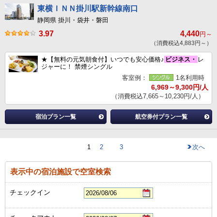
東横ＩＮＮ掛川駅新幹線南口
静岡県 掛川・袋井・磐田
3.97
4,440
円～
（消費税込4,883円～）
★【無料の元気朝食付】いつでも安心価格♪
ビジネス・
レ
ジャーに！ 禁煙シングル
客室例：
1名利用時
6,969～9,300円/人
（消費税込7,665～10,230円/人）
宿泊プラン一覧
航空券付プラン一覧
1
2
3
次へ
表示中の宿泊施設で空室検索
チェックイン