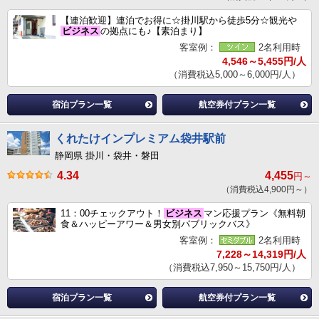
【連泊歓迎】連泊でお得に☆掛川駅から徒歩5分☆観光や
ビジネス
の拠点にも♪【素泊まり】
客室例：
2名利用時
4,546～5,455円/人
（消費税込5,000～6,000円/人）
宿泊プラン一覧
航空券付プラン一覧
くれたけインプレミアム袋井駅前
静岡県 掛川・袋井・磐田
4.34
4,455
円～
（消費税込4,900円～）
11：00チェックアウト！
ビジネス
マン応援プラン《無料朝
食＆ハッピーアワー＆男女別パブリックバス》
客室例：
2名利用時
7,228～14,319円/人
（消費税込7,950～15,750円/人）
宿泊プラン一覧
航空券付プラン一覧