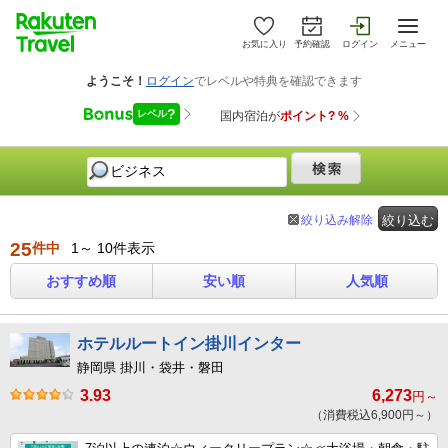
お気に入り
予約確認
ログイン
メニュー
絞り込み解除
絞り込む
25
件中
1～ 10件表示
おすすめ順
安い順
人気順
ホテルルートイン掛川インター
静岡県 掛川・袋井・磐田
3.93
6,273
円～
（消費税込6,900円～）