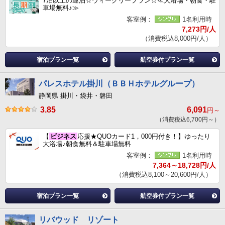
7泊以上の連泊☆ウィークリープラン☆≪大浴場・朝食・駐
車場無料♪≫
客室例：
1名利用時
7,273円/人
（消費税込8,000円/人）
宿泊プラン一覧
航空券付プラン一覧
パレスホテル掛川（ＢＢＨホテルグループ）
静岡県 掛川・袋井・磐田
3.85
6,091
円～
（消費税込6,700円～）
【
ビジネス
応援★QUOカード1，000円付き！】ゆったり
大浴場♪朝食無料＆駐車場無料
客室例：
1名利用時
7,364～18,728円/人
（消費税込8,100～20,600円/人）
宿泊プラン一覧
航空券付プラン一覧
リバウッド リゾート