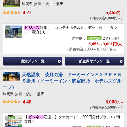
静岡県 掛川・袋井・磐田
4.27
5,455
円～
（消費税込6,000円～）
ビジネス
利用可 コンテナホテルミニデッキ付 １ダブ
ル 素泊まり
客室例：
2名利用時
5,455～9,091円/人
（消費税込6,000～10,000円/人）
宿泊プラン一覧
航空券付プラン一覧
天然温泉 茶月の湯 ドーミーインＥＸＰＲＥＳ
Ｓ掛川（ドーミーイン・御宿野乃 ホテルズグル
ープ）
静岡県 掛川・袋井・磐田
4.48
5,000
円～
（消費税込5,500円～）
【
ビジネス
応援！】クオカード1，000円分付プラン♪＜朝
食付＞