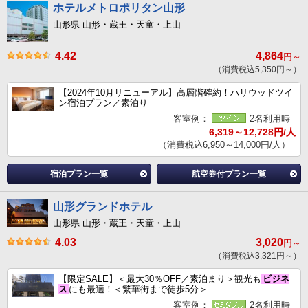
ホテルメトロポリタン山形
山形県 山形・蔵王・天童・上山
4.42
4,864
円～
（消費税込5,350円～）
【2024年10月リニューアル】高層階確約！ハリウッドツイ
ン宿泊プラン／素泊り
客室例：
2名利用時
6,319～12,728円/人
（消費税込6,950～14,000円/人）
宿泊プラン一覧
航空券付プラン一覧
山形グランドホテル
山形県 山形・蔵王・天童・上山
4.03
3,020
円～
（消費税込3,321円～）
【限定SALE】＜最大30％OFF／素泊まり＞観光も
ビジネ
ス
にも最適！＜繁華街まで徒歩5分＞
客室例：
2名利用時