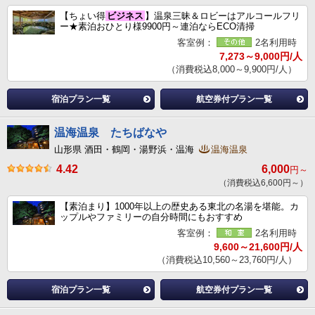
【ちょい得
ビジネス
】温泉三昧＆ロビーはアルコールフリ
ー★素泊おひとり様9900円～連泊ならECO清掃
客室例：
2名利用時
7,273～9,000円/人
（消費税込8,000～9,900円/人）
宿泊プラン一覧
航空券付プラン一覧
温海温泉 たちばなや
山形県 酒田・鶴岡・湯野浜・温海
温海温泉
4.42
6,000
円～
（消費税込6,600円～）
【素泊まり】1000年以上の歴史ある東北の名湯を堪能。カ
ップルやファミリーの自分時間にもおすすめ
客室例：
2名利用時
9,600～21,600円/人
（消費税込10,560～23,760円/人）
宿泊プラン一覧
航空券付プラン一覧