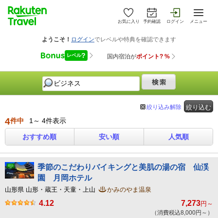
お気に入り
予約確認
ログイン
メニュー
絞り込み解除
絞り込む
4
件中
1～ 4件表示
おすすめ順
安い順
人気順
季節のこだわりバイキングと美肌の湯の宿 仙渓
園 月岡ホテル
山形県 山形・蔵王・天童・上山
かみのやま温泉
4.12
7,273
円～
（消費税込8,000円～）