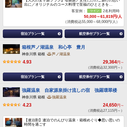
【大人の女子旅プラン】母娘旅／女性だけのご旅行の想い
出に／オリジナルのコース料理で至福のひとときを…
客室例：
2名利用時
50,000～61,819円/人
（消費税込55,000～68,000円/人）
宿泊プラン一覧
航空券付プラン一覧
箱根芦ノ湖温泉 和心亭 豊月
神奈川県 箱根
芦ノ湖温泉
4.93
29,364
円～
（消費税込32,300円～）
宿泊プラン一覧
航空券付プラン一覧
強羅温泉 自家源泉掛け流しの宿 強羅環翠楼
神奈川県 箱根
強羅温泉
4.23
24,650
円～
（消費税込27,115円～）
【連泊割】連泊でのんびり温泉・箱根めぐり◆思い思いの
時間を過ごす