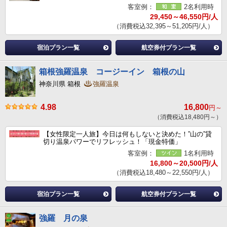
客室例：
2名利用時
29,450～46,550円/人
（消費税込32,395～51,205円/人）
宿泊プラン一覧
航空券付プラン一覧
箱根強羅温泉 コージーイン 箱根の山
神奈川県 箱根
強羅温泉
4.98
16,800
円～
（消費税込18,480円～）
【女性限定一人旅】今日は何もしないと決めた！”山の”貸
切り温泉パワーでリフレッシュ！「現金特価」
客室例：
1名利用時
16,800～20,500円/人
（消費税込18,480～22,550円/人）
宿泊プラン一覧
航空券付プラン一覧
強羅 月の泉