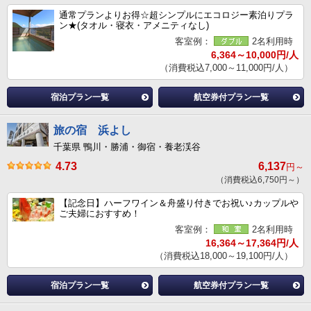
通常プランよりお得☆超シンプルにエコロジー素泊りプラ
ン★(タオル・寝衣・アメニティなし)
客室例：
2名利用時
6,364～10,000円/人
（消費税込7,000～11,000円/人）
宿泊プラン一覧
航空券付プラン一覧
旅の宿 浜よし
千葉県 鴨川・勝浦・御宿・養老渓谷
4.73
6,137
円～
（消費税込6,750円～）
【記念日】ハーフワイン＆舟盛り付きでお祝い♪カップルや
ご夫婦におすすめ！
客室例：
2名利用時
16,364～17,364円/人
（消費税込18,000～19,100円/人）
宿泊プラン一覧
航空券付プラン一覧