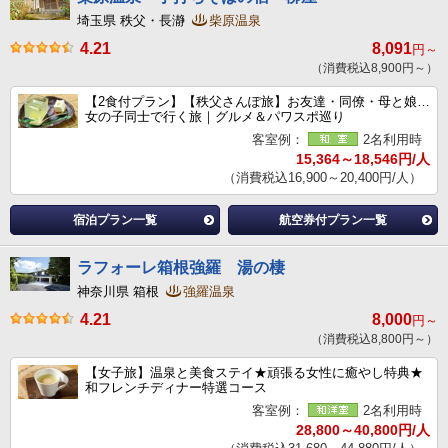
埼玉県 秩父・長瀞
柴原温泉
4.21
8,091
円～
（消費税込8,900円～）
【2食付プラン】【秩父さんぽ旅】お友達・同僚・母と娘…
女の子同士で行く旅｜グルメ＆パワスポ巡り
客室例：
2名利用時
15,364～18,546円/人
（消費税込16,900～20,400円/人）
宿泊プラン一覧
航空券付プラン一覧
ラフォーレ箱根強羅 湯の棲
神奈川県 箱根
強羅温泉
4.21
8,000
円～
（消費税込8,800円～）
【女子旅】温泉と美食ステイ★頑張る女性に癒やし特典★
和フレンチディナー特選コース
客室例：
2名利用時
28,800～40,800円/人