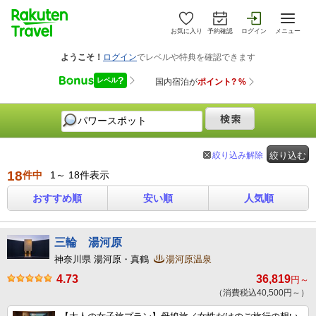
お気に入り
予約確認
ログイン
メニュー
絞り込み解除
絞り込む
18
件中
1～ 18件表示
おすすめ順
安い順
人気順
三輪 湯河原
神奈川県 湯河原・真鶴
湯河原温泉
4.73
36,819
円～
（消費税込40,500円～）