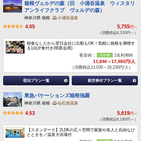
箱根ヴェルデの森（旧 小涌谷温泉 ウィスタリ
アンライフクラブ ヴェルデの森）
神奈川県 箱根
小涌谷温泉
4.05
5,755
円～
（消費税込6,330円～）
朝食なしだから翌日会社に出勤もOK！気軽に箱根を満喫す
る1泊夕食付き(明星会席)
客室例：
2名利用時
11,846～17,482円/人
（消費税込13,030～19,230円/人）
宿泊プラン一覧
航空券付プラン一覧
東急バケーションズ箱根強羅
神奈川県 箱根
仙石原温泉
4.53
5,619
円～
（消費税込6,180円～）
【スタンダード】2LDKの広々空間で家族や友人と自由なひ
とときを／温泉大浴場付