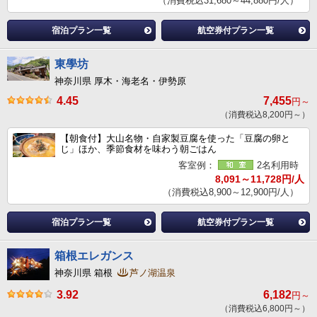
（消費税込31,680～44,880円/人）
宿泊プラン一覧
航空券付プラン一覧
東學坊
神奈川県 厚木・海老名・伊勢原
4.45
7,455
円～
（消費税込8,200円～）
【朝食付】大山名物・自家製豆腐を使った「豆腐の卵と
じ」ほか、季節食材を味わう朝ごはん
客室例：
2名利用時
8,091～11,728円/人
（消費税込8,900～12,900円/人）
宿泊プラン一覧
航空券付プラン一覧
箱根エレガンス
神奈川県 箱根
芦ノ湖温泉
3.92
6,182
円～
（消費税込6,800円～）