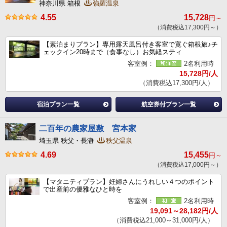
神奈川県 箱根
強羅温泉
4.55
15,728
円～
（消費税込17,300円～）
【素泊まりプラン】専用露天風呂付き客室で寛ぐ箱根旅♪チ
ェックイン20時まで（食事なし）お気軽スティ
客室例：
2名利用時
15,728円/人
（消費税込17,300円/人）
宿泊プラン一覧
航空券付プラン一覧
二百年の農家屋敷 宮本家
埼玉県 秩父・長瀞
秩父温泉
4.69
15,455
円～
（消費税込17,000円～）
【マタニティプラン】妊婦さんにうれしい４つのポイント
で出産前の優雅なひと時を
客室例：
2名利用時
19,091～28,182円/人
（消費税込21,000～31,000円/人）