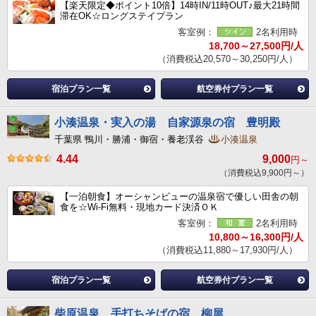
【楽天限定◆ポイント10倍】14時IN/11時OUT♪最大21時間
滞在OK☆ロングステイプラン
客室例：
2名利用時
18,700～27,500円/人
（消費税込20,570～30,250円/人）
宿泊プラン一覧
航空券付プラン一覧
小湊温泉・実入の湯 自家源泉の宿 豊明殿
千葉県 鴨川・勝浦・御宿・養老渓谷
小湊温泉
4.44
9,000
円～
（消費税込9,900円～）
【一泊朝食】オーシャンビューの温泉宿で優しい田舎の朝
食を☆Wi-Fi無料・現地カード決済ＯＫ
客室例：
2名利用時
10,800～16,300円/人
（消費税込11,880～17,930円/人）
宿泊プラン一覧
航空券付プラン一覧
柴原温泉 手打ちそばの宿 柳屋