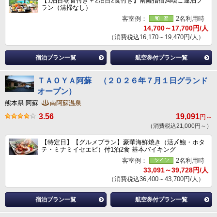
【1泊目朝食付き＋2泊目2食付き】南薩指宿満喫ご連泊プ
ラン（清掃なし）
客室例：
2名利用時
14,700～17,700円/人
（消費税込16,170～19,470円/人）
宿泊プラン一覧
航空券付プラン一覧
ＴＡＯＹＡ阿蘇 （２０２６年７月１日グランド
オープン）
熊本県 阿蘇
南阿蘇温泉
3.56
19,091
円～
（消費税込21,000円～）
【特定日】【グルメプラン】豪華海鮮焼き（活〆鮑・ホタ
テ・ミナミイセエビ）付1泊2食 基本バイキング
客室例：
2名利用時
33,091～39,728円/人
（消費税込36,400～43,700円/人）
宿泊プラン一覧
航空券付プラン一覧