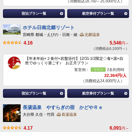
（消費税込18,750～25,500円/人）
宿泊プラン一覧
航空券付プラン一覧
ホテル日南北郷リゾート
宮崎県 都城・えびの・日南・綾
北郷温泉
4.16
5,546
円～
（消費税込6,100円～）
【年末年始×２食付×岩盤浴付】12/31-1/2限定◇食×湯×自
然でゆっくり過ごす♪ お正月プラン
客室例：
2名利用時
22,364円/人
（消費税込24,600円/人）
宿泊プラン一覧
航空券付プラン一覧
長湯温泉 やすらぎの宿 かどやＲｅ
大分県 久住・竹田
長湯温泉
4.17
6,091
円～