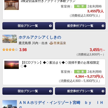
1棟貸切温泉付きアクティブ体験プラン
客室例：
2名利用時
3,455円/人
（消費税込3,800円/人）
宿泊プラン一覧
航空券付プラン一覧
ホテルアクシアくしきの
鹿児島県 川内・出水
市来温泉
3.98
3,455
円～
（消費税込3,800円～）
【ECOプラン】◆◇素泊まり◆◇清掃不要のお客様限定
◇◆
客室例：
2名利用時
4,364～5,273円/人
（消費税込4,800～5,800円/人）
宿泊プラン一覧
航空券付プラン一覧
ＡＮＡホリデイ・インリゾート宮崎 ｂｙ ＩＨ
Ｇ