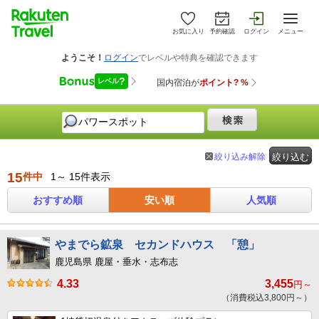
お気に入り
予約確認
ログイン
メニュー
絞り込み解除
絞り込む
15
件中
1～ 15件表示
おすすめ順
安い順
人気順
やまでら鉱泉 セカンドハウス 「憩」
鹿児島県 鹿屋・垂水・志布志
4.33
3,455
円～
（消費税込3,800円～）