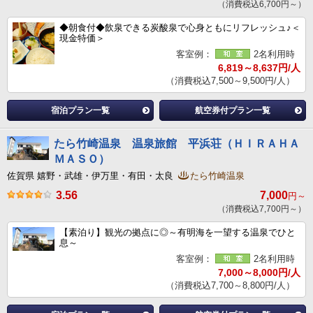
（消費税込6,700円～）
◆朝食付◆飲泉できる炭酸泉で心身ともにリフレッシュ♪＜
現金特価＞
客室例：
2名利用時
6,819～8,637円/人
（消費税込7,500～9,500円/人）
宿泊プラン一覧
航空券付プラン一覧
たら竹崎温泉 温泉旅館 平浜荘（ＨＩＲＡＨＡ
ＭＡＳＯ）
佐賀県 嬉野・武雄・伊万里・有田・太良
たら竹崎温泉
3.56
7,000
円～
（消費税込7,700円～）
【素泊り】観光の拠点に◎～有明海を一望する温泉でひと
息～
客室例：
2名利用時
7,000～8,000円/人
（消費税込7,700～8,800円/人）