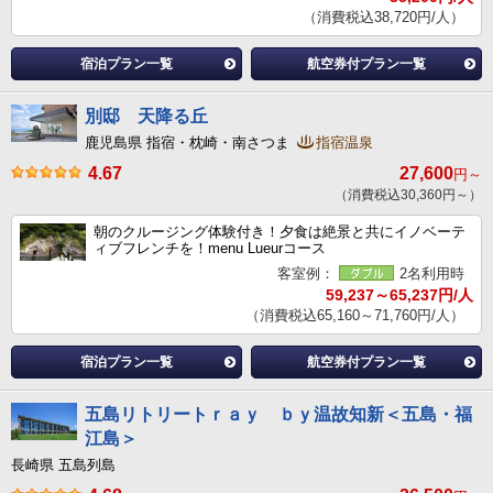
（消費税込38,720円/人）
宿泊プラン一覧
航空券付プラン一覧
別邸 天降る丘
鹿児島県 指宿・枕崎・南さつま
指宿温泉
4.67
27,600
円～
（消費税込30,360円～）
朝のクルージング体験付き！夕食は絶景と共にイノベーテ
ィブフレンチを！menu Lueurコース
客室例：
2名利用時
59,237～65,237円/人
（消費税込65,160～71,760円/人）
宿泊プラン一覧
航空券付プラン一覧
五島リトリートｒａｙ ｂｙ温故知新＜五島・福
江島＞
長崎県 五島列島