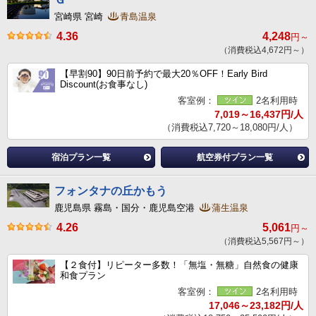
宮崎県 宮崎
青島温泉
4.36
4,248
円～
（消費税込4,672円～）
【早割90】90日前予約で最大20％OFF！Early Bird
Discount(お食事なし)
客室例：
2名利用時
7,019～16,437円/人
（消費税込7,720～18,080円/人）
宿泊プラン一覧
航空券付プラン一覧
フォンタナの丘かもう
鹿児島県 霧島・国分・鹿児島空港
蒲生温泉
4.26
5,061
円～
（消費税込5,567円～）
【２食付】リピーター多数！「無塩・無糖」自然食の健康
和食プラン
客室例：
2名利用時
17,046～23,182円/人