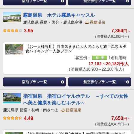
宿泊プラン一覧
航空券付プラン一覧
霧島温泉 ホテル霧島キャッスル
鹿児島県 霧島・国分・鹿児島空港
霧島温泉
3.95
7,364
円～
（消費税込8,100円～）
【お一人様専用】自由気ままに大人のぶらり旅！温泉＆夕
食バイキング一人旅プラン
客室例：
1名利用時
17,182～20,182円/人
（消費税込18,900～22,200円/人）
宿泊プラン一覧
航空券付プラン一覧
指宿温泉 指宿ロイヤルホテル ～すべての女性
へ美と健康を楽しむホテル～
鹿児島県 指宿・枕崎・南さつま
指宿温泉
4.49
7,650
円～
（消費税込8,415円～）