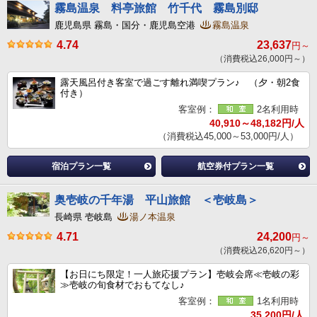
霧島温泉 料亭旅館 竹千代 霧島別邸
鹿児島県 霧島・国分・鹿児島空港
霧島温泉
4.74
23,637
円～
（消費税込26,000円～）
露天風呂付き客室で過ごす離れ満喫プラン♪ （夕・朝2食
付き）
客室例：
2名利用時
40,910～48,182円/人
（消費税込45,000～53,000円/人）
宿泊プラン一覧
航空券付プラン一覧
奥壱岐の千年湯 平山旅館 ＜壱岐島＞
長崎県 壱岐島
湯ノ本温泉
4.71
24,200
円～
（消費税込26,620円～）
【お日にち限定！一人旅応援プラン】壱岐会席≪壱岐の彩
≫壱岐の旬食材でおもてなし♪
客室例：
1名利用時
35,200円/人