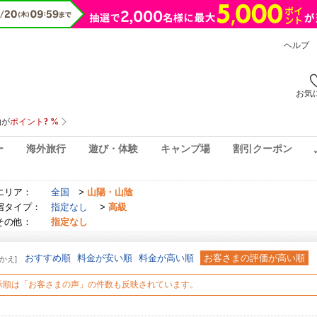
ヘルプ
お気
ー
海外旅行
遊び・体験
キャンプ場
割引クーポン
エリア：
全国
>
山陽・山陰
宿タイプ：
指定なし
>
高級
その他：
指定なし
おすすめ順
料金が安い順
料金が高い順
お客さまの評価が高い順
かえ]
示順は「お客さまの声」の件数も反映されています。