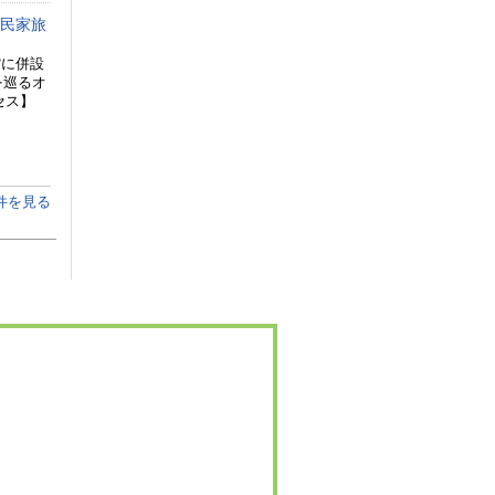
古民家旅
館に併設
を巡るオ
セス】
件を見る