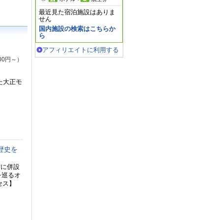
最近見た宿泊施設はありま
せん
国内施設の検索はこちらか
ら
アフィリエイトに利用する
00円～）
た大正モ
歴史を
館に併設
を巡るオ
セス】