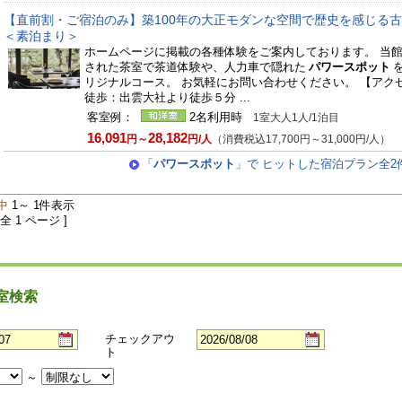
【直前割・ご宿泊のみ】築100年の大正モダンな空間で歴史を感じる
＜素泊まり＞
ホームページに掲載の各種体験をご案内しております。 当
された茶室で茶道体験や、人力車で隠れた
パワースポット
リジナルコース。 お気軽にお問い合わせください。 【アク
徒歩：出雲大社より徒歩５分 ...
客室例：
2名利用時
1室大人1人/1泊目
16,091
28,182
円～
円/人
（消費税込17,700円～31,000円/人）
「
パワースポット
」で ヒットした宿泊プラン全2
中
1～ 1件表示
 全 1 ページ ]
室検索
チェックアウ
ト
～