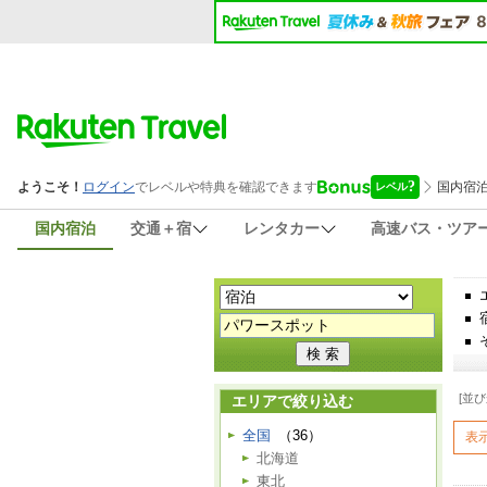
国内宿泊
交通＋宿
レンタカー
高速バス・ツア
[並び
エリアで絞り込む
全国
（36）
表
北海道
東北