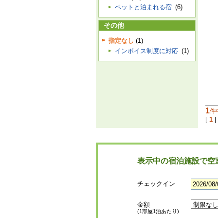
ペットと泊まれる宿
(6)
その他
指定なし
(1)
インボイス制度に対応
(1)
1
件
[
1
|
表示中の宿泊施設で空
チェックイン
金額
(1部屋1泊あたり)