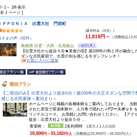
中
1～ 1件表示
 全 1 ページ ]
ＩＰＰＯＮＩＡ 出雲大社 門前町
[最安料金（目安）]
11,819円～
（消費税込13,0
客さまの声（82件）
島根県 出雲・大田・石見銀山
【出雲大社から徒歩５分★美食の宿】築100年の和と洋が融合し
ダンな古民家宿で、出雲の旬を感じるモダンフレンチ！
お気に入りに追加
宿泊プラン
【ご宿泊のみ】出雲大社より徒歩5分！築100年の大正モダンな空間で
感じる古民家旅＜素泊まり＞
ホームページに掲載の各種体験をご案内しております。 当
された茶室で茶道体験や、人力車で隠れた
パワースポット
リジナルコース。 お気軽にお問い合わせください。 【アク
徒歩：出雲大社より徒歩５分 ...
客室例：
2名利用時
1室大人1人/1泊目
19,000
33,182
円～
円/人
（消費税込20,900円～36,500円/人）