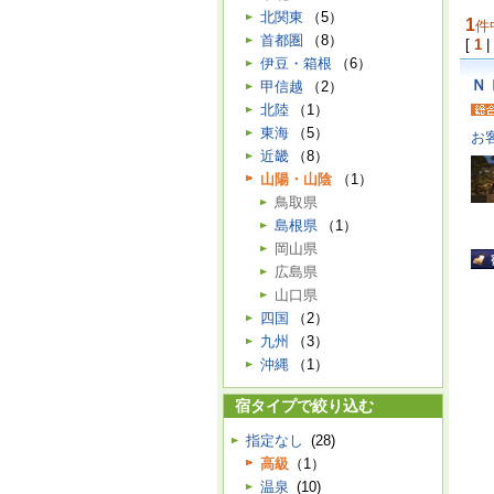
北関東
（5）
1
件
首都圏
（8）
[
1
|
伊豆・箱根
（6）
Ｎ
甲信越
（2）
北陸
（1）
東海
（5）
お
近畿
（8）
山陽・山陰
（1）
鳥取県
島根県
（1）
岡山県
広島県
山口県
四国
（2）
九州
（3）
沖縄
（1）
宿タイプで絞り込む
指定なし
(28)
高級
（1）
温泉
(10)