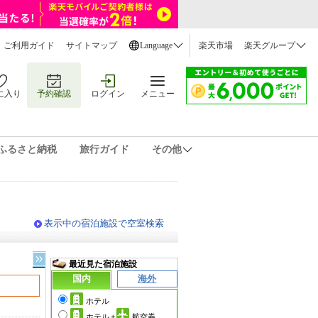
ご利用ガイド
サイトマップ
Language
楽天市場
楽天グループ
に入り
予約確認
ログイン
メニュー
ふるさと納税
旅行ガイド
その他
表示中の宿泊施設で空室検索
最近見た宿泊施設
国内
海外
ホテル
ホテル
+
航空券