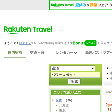
国内宿泊
交通＋宿
レンタカー
高速バス・ツア
[並び
エリアで絞り込む
全国
（36）
2
件
北海道
[
1
|
東北