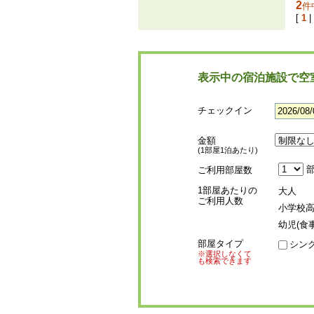
2
件
[
1
|
表示中の宿泊施設で空
チェックイン
金額
(1部屋1泊あたり)
部
ご利用部屋数
1部屋あたりの
大人
ご利用人数
小学校
幼児(食
部屋タイプ
シン
※選択しなくて
も検索できます