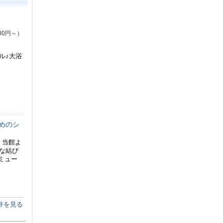
00円～）
ル♪大浴
めのシ
 当館よ
な結び
ミュー
件を見る