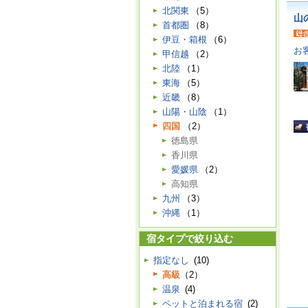
北関東
（5）
山
首都圏
（8）
伊豆・箱根
（6）
お
甲信越
（2）
北陸
（1）
東海
（5）
近畿
（8）
山陽・山陰
（1）
四国
（2）
徳島県
香川県
愛媛県
（2）
高知県
九州
（3）
沖縄
（1）
宿タイプで絞り込む
指定なし
(10)
高級
（2）
温泉
(4)
ペットと泊まれる宿
(2)