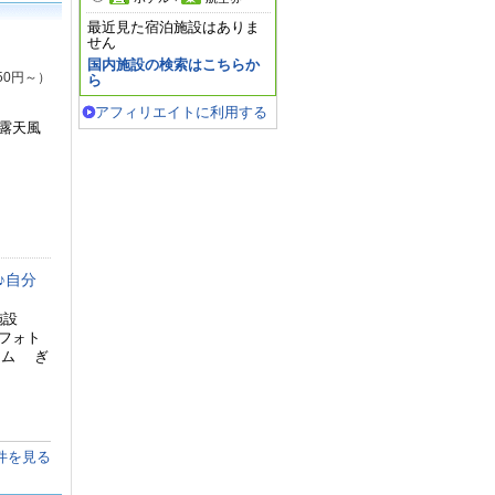
最近見た宿泊施設はありま
せん
国内施設の検索はこちらか
50円～）
ら
アフィリエイトに利用する
露天風
♪自分
の新施設
フォト
アム ぎ
件を見る