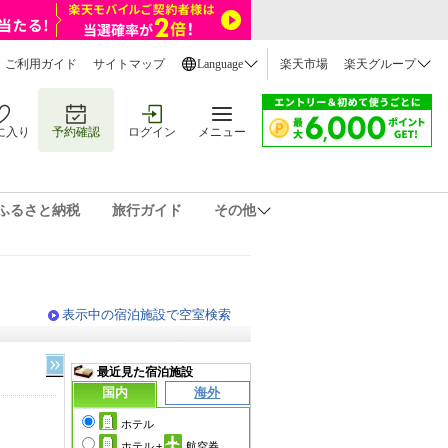
ご利用ガイド
サイトマップ
Language
楽天市場
楽天グループ
に入り
予約確認
ログイン
メニュー
ふるさと納税
旅行ガイド
その他
表示中の宿泊施設で空室検索
最近見た宿泊施設
国内
海外
ホテル
ホテル
+
航空券