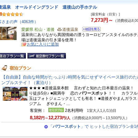
後温泉 オールドイングランド 道後山の手ホテル
[最安料金（目安）]
7,273円～
（消費税込8,0
客さまの声（4063件）
愛媛県 松山・道後
道後温泉
温泉街にありながら異国情緒の漂うヨーロピアンスタイルのホテ
場は道後温泉の引き湯を使用！
お気に入りに追加
宿泊プラン
【自由旅】自由な時間がたっぷり♪時間を気にせずマイペース旅行のた
ンプルステイ！（素泊り）
★★★ ■道後温泉本館 言わずと知れた日本最古の温泉！
り徒歩5分♪ ■圓満寺 恋の
パワースポット
！！ カラフル
玉はフォトジェニックとしても有名！ ■道後ぎやまんガラス
ジアム ぎやまん・...
客室例：
2名利用時
1室大人1人/1泊目
8,182
12,273
円～
円/人
（消費税込9,000円～13,500円/人）
「
パワースポット
」で ヒットした宿泊プラン全1