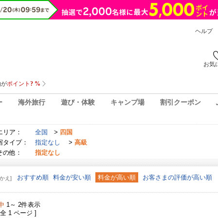
ヘルプ
お気
ー
海外旅行
遊び・体験
キャンプ場
割引クーポン
エリア：
全国
>
四国
宿タイプ：
指定なし
>
高級
その他：
指定なし
おすすめ順
料金が安い順
料金が高い順
お客さまの評価が高い順
かえ]
中
1～ 2件表示
 全 1 ページ ]