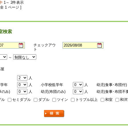
中
1～ 2件表示
 全 1 ページ ]
室検索
チェックアウ
ト
～
屋
人
高学年
人
小学校低学年
人
幼児(食事･布団付)
事のみ)
人
幼児(布団のみ)
人
幼児(食事･布団不要
グル
セミダブル
ダブル
ツイン
トリプル以上
和室
和洋