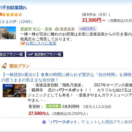
の手別邸葉隠れ
[最安料金（目安）]
21,500円～
（消費税込23,6
客さまの声（124件）
愛媛県 松山・道後
道後温泉
一棟一棟が完全に離れのお部屋は全室に道後温泉からの引き湯の
桧風呂をご用意しております。
お気に入りに追加
宿泊プラン
【一棟貸切×素泊り】食事の時間に縛られず贅沢な『自分時間』を満喫
の思うままの気ままな自分旅！
・道後温泉別館「飛鳥乃湯泉」 2017年オープン
・圓満寺 恋の
パワースポット
！！ カラフルな結び玉は
ジェニックとしても有名！ ・道後ぎやまんガラスミュージ
やまん・...
客室例：
2名利用時
1室大人1人/1泊目
27,500
円/人
（消費税込30,250円/人）
「
パワースポット
」で ヒットした宿泊プラン全1