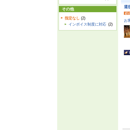
道
その他
指定なし
(2)
お
インボイス制度に対応
(2)