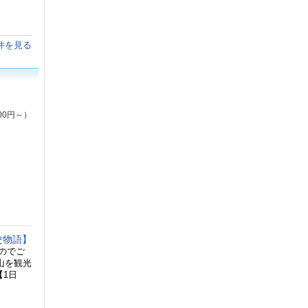
件を見る
00円～）
史物語】
のでご
山を観光
【1日