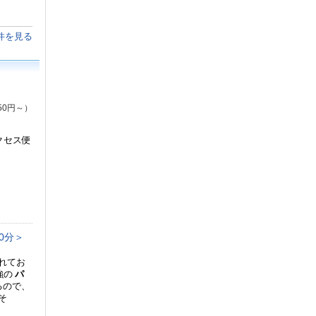
件を見る
50円～）
クセス便
0分＞
れてお
強の
パ
るので、
そ