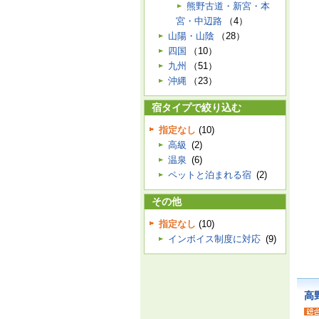
熊野古道・新宮・本
宮・中辺路
（4）
山陽・山陰
（28）
四国
（10）
九州
（51）
沖縄
（23）
宿タイプで絞り込む
指定なし
(10)
高級
(2)
温泉
(6)
ペットと泊まれる宿
(2)
その他
指定なし
(10)
インボイス制度に対応
(9)
高