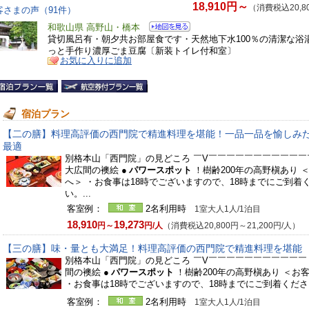
18,910円～
（消費税込20,8
客さまの声（91件）
和歌山県 高野山・橋本
貸切風呂有・朝夕共お部屋食です・天然地下水100％の清潔な浴
っと手作り濃厚ごま豆腐〔新装トイレ付和室〕
お気に入りに追加
宿泊プラン
【二の膳】料理高評価の西門院で精進料理を堪能！一品一品を愉しみ
最適
別格本山「西門院」の見どころ ￣V￣￣￣￣￣￣￣￣￣￣￣￣
大広間の襖絵 ●
パワースポット
！樹齢200年の高野槇あり 
へ＞ ・お食事は18時でございますので、18時までにご到着
い。...
客室例：
2名利用時
1室大人1人/1泊目
18,910
19,273
円～
円/人
（消費税込20,800円～21,200円/人）
【三の膳】味・量とも大満足！料理高評価の西門院で精進料理を堪能
別格本山「西門院」の見どころ ￣V￣￣￣￣￣￣￣￣￣￣￣ 
間の襖絵 ●
パワースポット
！樹齢200年の高野槇あり ＜お
・お食事は18時でございますので、18時までにご到着ください
客室例：
2名利用時
1室大人1人/1泊目