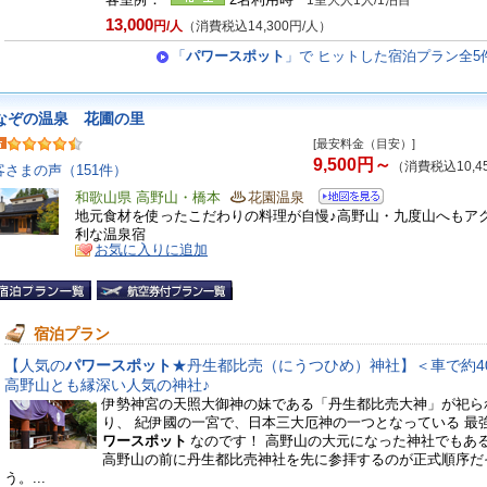
1室大人1人/1泊目
13,000
円/人
（消費税込14,300円/人）
「
パワースポット
」で ヒットした宿泊プラン全5
なぞの温泉 花圃の里
[最安料金（目安）]
9,500円～
（消費税込10,4
客さまの声（151件）
和歌山県 高野山・橋本
花園温泉
地元食材を使ったこだわりの料理が自慢♪高野山・九度山へもア
利な温泉宿
お気に入りに追加
宿泊プラン
【人気の
パワースポット
★丹生都比売（にうつひめ）神社】＜車で約4
高野山とも縁深い人気の神社♪
伊勢神宮の天照大御神の妹である「丹生都比売大神」が祀ら
り、 紀伊國の一宮で、日本三大厄神の一つとなっている 最
ワースポット
なのです！ 高野山の大元になった神社でもあ
高野山の前に丹生都比売神社を先に参拝するのが正式順序だ
う。...