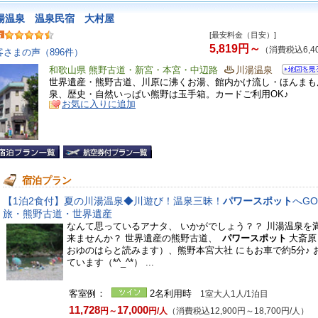
湯温泉 温泉民宿 大村屋
[最安料金（目安）]
5,819円～
（消費税込6,4
客さまの声（896件）
和歌山県 熊野古道・新宮・本宮・中辺路
川湯温泉
世界遺産・熊野古道、川原に沸くお湯、館内かけ流し・ほんまも
泉、歴史・自然いっぱい熊野は玉手箱。カードご利用OK♪
お気に入りに追加
宿泊プラン
【1泊2食付】夏の川湯温泉◆川遊び！温泉三昧！
パワースポット
へG
旅・熊野古道・世界遺産
なんて思っているアナタ、 いかがでしょう？？ 川湯温泉を
来ませんか？ 世界遺産の熊野古道、
パワースポット
大斎原
おゆのはらと読みます）、熊野本宮大社 にもお車で約5分♪ 
ています（*^_^*） ...
客室例：
2名利用時
1室大人1人/1泊目
11,728
17,000
円～
円/人
（消費税込12,900円～18,700円/人）