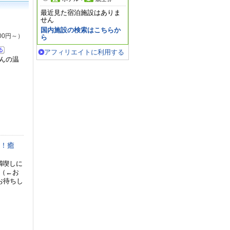
最近見た宿泊施設はありま
せん
国内施設の検索はこちらか
00円～）
ら
アフィリエイトに利用する
んの温
O！癒
満喫しに
（←お
お待ちし