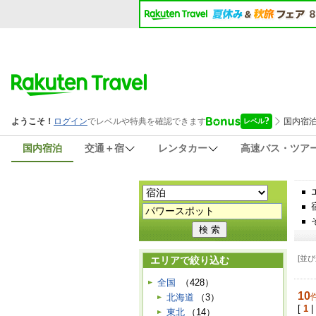
国内宿泊
交通＋宿
レンタカー
高速バス・ツア
[並び
エリアで絞り込む
全国
（428）
10
北海道
（3）
[
1
|
東北
（14）