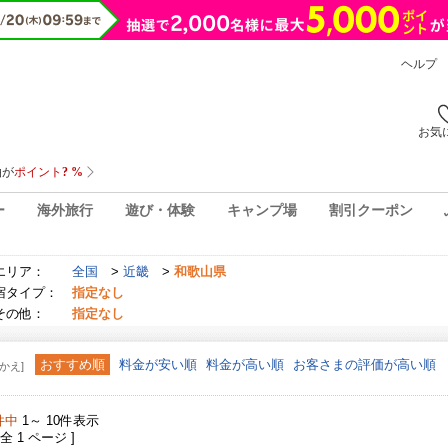
ヘルプ
お気
ー
海外旅行
遊び・体験
キャンプ場
割引クーポン
エリア：
全国
>
近畿
>
和歌山県
宿タイプ：
指定なし
その他：
指定なし
おすすめ順
料金が安い順
料金が高い順
お客さまの評価が高い順
かえ]
件中
1～ 10件表示
 全 1 ページ ]