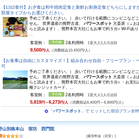
【1泊2食付】お夕食は和牛焼肉定食と新鮮お刺身定食どちらにします
部屋タイプからお選びください。
予めご了承ください。） 歩いて行ける範囲にコンビニなど
せん。 世界遺産の熊野古道、
パワースポット
大斎原（←お
らと読みます）、熊野本宮大社にもお車で約５分♪ Wi-Fiあ
...
客室例：
2名利用時
1室大人1人/1泊目
9,500
円/人
（消費税込10,450円/人）
【お食事は自由にカスタマイズ！】組み合わせ自由・フリープラン・
可
予めご了承ください。） 歩いて行ける範囲にコンビニなど
せん。 世界遺産の熊野古道、
パワースポット
大斎原（←お
らと読みます）、熊野本宮大社にもお車で約５分♪ ・お支払
種クレジットカード、...
客室例：
2名利用時
1室大人1人/1泊目
5,819
6,273
円～
円/人
（消費税込6,400円～6,900円/人）
「
パワースポット
」で ヒットした宿泊プラン全8
野山別格本山 宿坊 西門院
[最安料金（目安）]