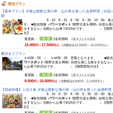
宿泊プラン
【基本プラン】夕食は新鮮な海の幸・山の幸を使った会席料理（10品
能
8：10 8：25 8：50 9：30 10：00 発
す。 ■観光情報
パワースポット
!熊野古道を満喫♪ 自然を感
をするなら♪ 当館からお車で約25分です。 ↓ 【熊野
社】 ...
客室例：
2名利用時
1室大人1人/1泊目
15,000
17,500
円～
円/人
（消費税込16,500円～19,250円/人）
素泊まりプラン
ＡＭ06：00 ～ ＡＭ09：00 営業となります。 ■観
ワースポット
!熊野古道を満喫♪ 自然を感じる旅をするなら♪
らお車で約25分です。 ↓ 【熊野那智大社】 ...
客室例：
2名利用時
1室大人1人/1泊目
8,000
10,000
円～
円/人
（消費税込8,800円～11,000円/人）
【現金特価】１泊２食 夕食は新鮮な海の幸・山の幸を使った会席料理
8：10 8：25 8：50 9：30 10：00 発
す。 ■観光情報
パワースポット
!熊野古道を満喫♪ 自然を感
をするなら♪ 当館からお車で約25分です。 ↓ 【熊野
社】 ...
客室例：
2名利用時