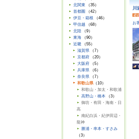
北関東
（35）
川
首都圏
（42）
伊豆・箱根
（46）
お
甲信越
（68）
北陸
（9）
東海
（90）
近畿
（55）
滋賀県
（7）
京都府
（20）
大阪府
（5）
兵庫県
（6）
奈良県
（7）
和歌山県
（10）
和歌山・加太・和歌浦
高野山・橋本
（3）
御坊・有田・海南・日
高
南紀白浜・紀伊田辺・
龍神
勝浦・串本・すさみ
（3）