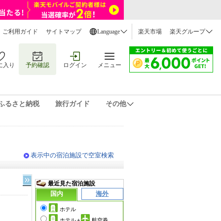
ご利用ガイド
サイトマップ
Language
楽天市場
楽天グループ
に入り
予約確認
ログイン
メニュー
ふるさと納税
旅行ガイド
その他
表示中の宿泊施設で空室検索
最近見た宿泊施設
国内
海外
ホテル
ホテル
+
航空券