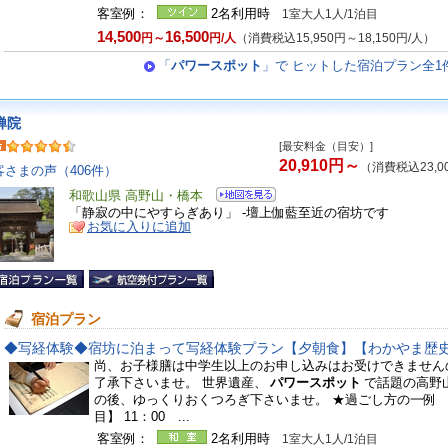
客室例：
2名利用時
1室大人1人/1泊目
14,500
16,500
円～
円/人
（消費税込15,950円～18,150円/人）
「
パワースポット
」で ヒットした宿泊プラン全1
禅院
[最安料金（目安）]
20,910円～
（消費税込23,0
客さまの声（406件）
和歌山県 高野山・橋本
「静寂の中にやすらぎあり」 -壇上伽藍至近の宿坊です
お気に入りに追加
宿泊プラン
◆写経体験◆宿坊に泊まって写経体験プラン【夕朝食】【わかやま歴
尚、お子様膳は中学生以上のお申し込みはお受けできません
了承下さいませ。 世界遺産、
パワースポット
で話題の高野
の後、ゆっくりおくつろぎ下さいませ。 ★過ごし方の一例 
目】 11：00 ...
客室例：
2名利用時
1室大人1人/1泊目