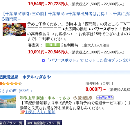
19,546
20,728
円～
円/人
（消費税込21,500円～22,800円/人）
【千葉県民割引+三の膳】千葉県民or千葉県出身者はお得！～千葉に所
る西門院～
予めご了承ください。 別格本山「西門院」の見どころ ￣V
￣￣￣￣￣￣￣￣￣ ●大広間の襖絵 ●
パワースポット
！樹齢
の高野槇あり ＜お客様へ＞ ・お食事は18時でございますので
までにご到着ください。...
客室例：
2名利用時
1室大人1人/1泊目
19,091
20,546
円～
円/人
（消費税込21,000円～22,600円/人）
「
パワースポット
」で ヒットした宿泊プラン全8
紀勝浦温泉 ホテルなぎさや
[最安料金（目安）]
8,000円～
（消費税込8,8
客さまの声（623件）
和歌山県 勝浦・串本・すさみ
勝浦温泉
【JR紀伊勝浦駅より車で約5分（事前予約で送迎サービス有）】
湯量と良質なお湯を誇る温泉をお楽しみください。
お気に入りに追加