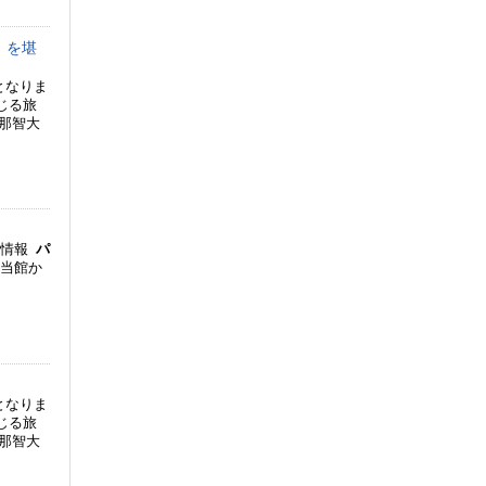
）を堪
となりま
じる旅
那智大
光情報
パ
 当館か
となりま
じる旅
那智大