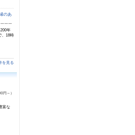
縁のあ
￣￣￣￣
200年
、18時
件を見る
00円～）
豊富な