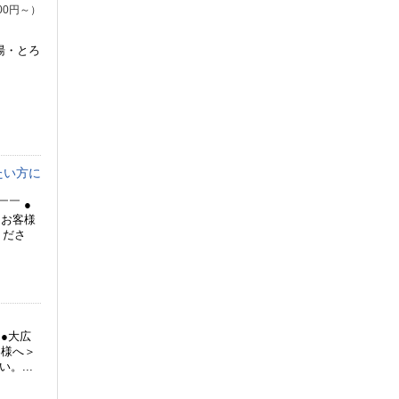
00円～）
湯・とろ
たい方に
￣ ●
＜お客様
くださ
●大広
客様へ＞
。...