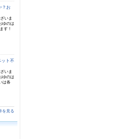
か？お
ございま
おゆのは
ります！
ペット不
ございま
おゆのは
いは各
件を見る