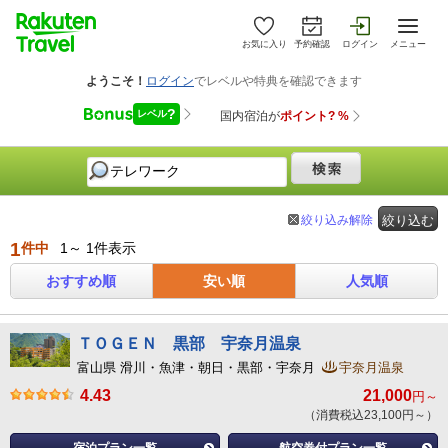
お気に入り
予約確認
ログイン
メニュー
絞り込み解除
絞り込む
1
件中
1～ 1件表示
おすすめ順
安い順
人気順
ＴＯＧＥＮ 黒部 宇奈月温泉
富山県 滑川・魚津・朝日・黒部・宇奈月
宇奈月温泉
4.43
21,000
円～
（消費税込23,100円～）