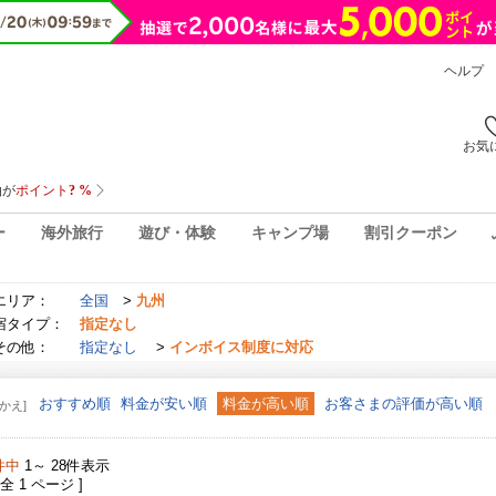
ヘルプ
お気
ー
海外旅行
遊び・体験
キャンプ場
割引クーポン
エリア：
全国
>
九州
宿タイプ：
指定なし
その他：
指定なし
>
インボイス制度に対応
おすすめ順
料金が安い順
料金が高い順
お客さまの評価が高い順
かえ]
件中
1～ 28件表示
 全 1 ページ ]