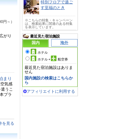
特別フロアで過ご
す至福のとき
※こちらの特集・キャンペーン
00円～）
は、検索結果に関連のある特集
を表示しています。
広がり
最近見た宿泊施設
国内
海外
ホテル
ホテル
+
航空券
最近見た宿泊施設はありま
せん
国内施設の検索はこちらか
泊まり
ら
な空気感
を遣うこ
アフィリエイトに利用する
 本プラ
件を見る