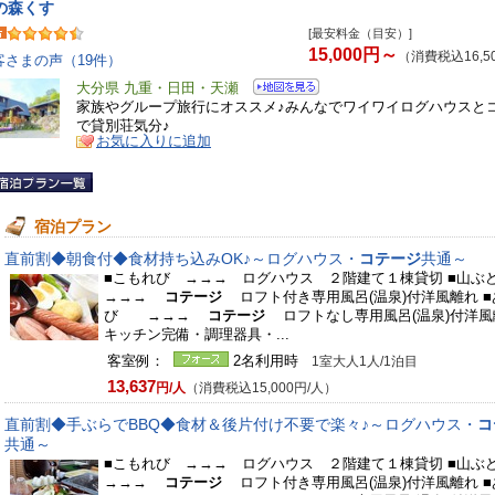
の森くす
[最安料金（目安）]
15,000円～
（消費税込16,5
客さまの声（19件）
大分県 九重・日田・天瀬
家族やグループ旅行にオススメ♪みんなでワイワイログハウスと
で貸別荘気分♪
お気に入りに追加
宿泊プラン
直前割◆朝食付◆食材持ち込みOK♪～ログハウス・
コテージ
共通～
■こもれび →→→ ログハウス ２階建て１棟貸切 ■山
→→→
コテージ
ロフト付き専用風呂(温泉)付洋風離れ ■
び →→→
コテージ
ロフトなし専用風呂(温泉)付洋
キッチン完備・調理器具・...
客室例：
2名利用時
1室大人1人/1泊目
13,637
円/人
（消費税込15,000円/人）
直前割◆手ぶらでBBQ◆食材＆後片付け不要で楽々♪～ログハウス・
コ
共通～
■こもれび →→→ ログハウス ２階建て１棟貸切 ■山
→→→
コテージ
ロフト付き専用風呂(温泉)付洋風離れ ■