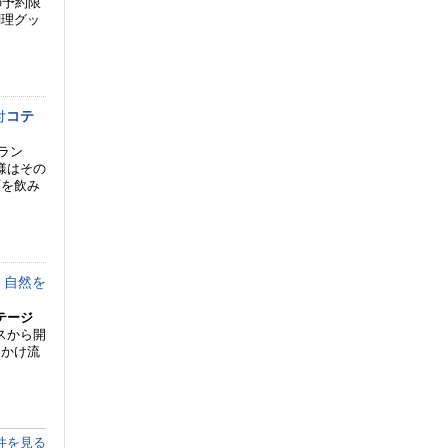
の予約限
調理グッ
付
コテ
ラン
様はその
酒を飲み
！自然を
テージ
ラスから開
泉かけ流
件を見る