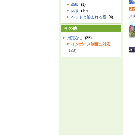
湯
高級
(1)
温泉
(10)
お
ペットと泊まれる宿
(4)
その他
指定なし
(35)
インボイス制度に対応
（28）