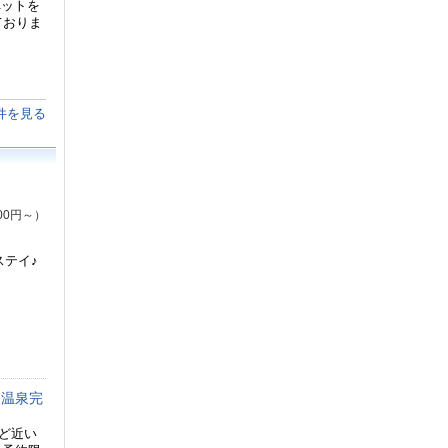
ペットを
ておりま
件を見る
00円～）
ステイ♪
＆温泉完
ほど近い