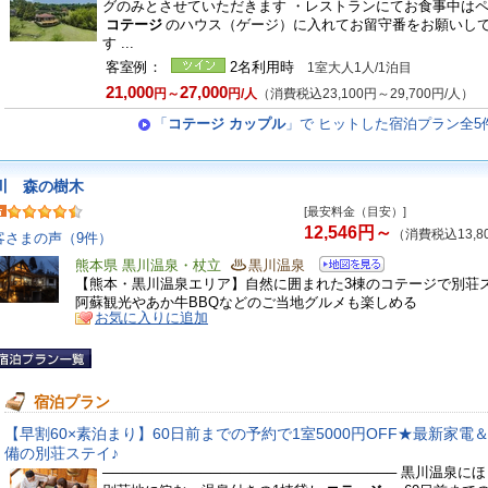
グのみとさせていただきます ・レストランにてお食事中は
コテージ
のハウス（ゲージ）に入れてお留守番をお願いし
す ...
客室例：
2名利用時
1室大人1人/1泊目
21,000
27,000
円～
円/人
（消費税込23,100円～29,700円/人）
「
コテージ カップル
」で ヒットした宿泊プラン全5
川 森の樹木
[最安料金（目安）]
12,546円～
（消費税込13,8
客さまの声（9件）
熊本県 黒川温泉・杖立
黒川温泉
【熊本・黒川温泉エリア】自然に囲まれた3棟のコテージで別荘
阿蘇観光やあか牛BBQなどのご当地グルメも楽しめる
お気に入りに追加
宿泊プラン
【早割60×素泊まり】60日前までの予約で1室5000円OFF★最新家電
備の別荘ステイ♪
────────────────────────────── 黒川温泉に