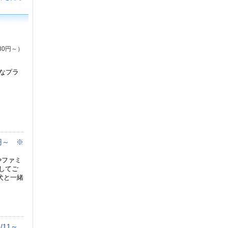
80円～）
なプラ
円～ ※
やファミ
してご
犬と一緒
11～