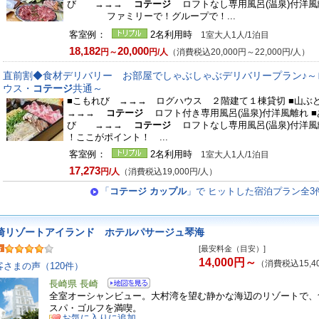
び →→→
コテージ
ロフトなし専用風呂(温泉)付洋
ファミリーで！グループで！...
客室例：
2名利用時
1室大人1人/1泊目
18,182
20,000
円～
円/人
（消費税込20,000円～22,000円/人）
直前割◆食材デリバリー お部屋でしゃぶしゃぶデリバリープラン♪～
ウス・
コテージ
共通～
■こもれび →→→ ログハウス ２階建て１棟貸切 ■山
→→→
コテージ
ロフト付き専用風呂(温泉)付洋風離れ ■
び →→→
コテージ
ロフトなし専用風呂(温泉)付洋
！ここがポイント！ ...
客室例：
2名利用時
1室大人1人/1泊目
17,273
円/人
（消費税込19,000円/人）
「
コテージ カップル
」で ヒットした宿泊プラン全3
崎リゾートアイランド ホテルパサージュ琴海
[最安料金（目安）]
14,000円～
（消費税込15,4
客さまの声（120件）
長崎県 長崎
全室オーシャンビュー。大村湾を望む静かな海辺のリゾートで、
スパ・ゴルフを満喫。
お気に入りに追加