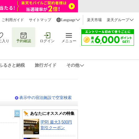
ご利用ガイド
サイトマップ
Language
楽天市場
楽天グループ
に入り
予約確認
ログイン
メニュー
ふるさと納税
旅行ガイド
その他
表示中の宿泊施設で空室検索
あなたにオススメの特集
[PR] 最大3,500円
割引クーポン