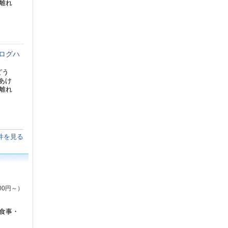
風離れ
ログハ
ぶどう
あけ
風離れ
件を見る
00円～）
食事・