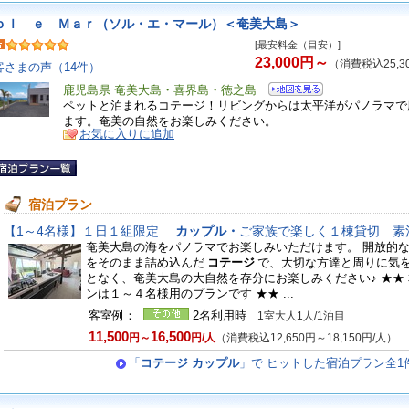
ｏｌ ｅ Ｍａｒ（ソル・エ・マール）＜奄美大島＞
[最安料金（目安）]
23,000円～
（消費税込25,3
客さまの声（14件）
鹿児島県 奄美大島・喜界島・徳之島
ペットと泊まれるコテージ！リビングからは太平洋がパノラマで
ます。奄美の自然をお楽しみください。
お気に入りに追加
宿泊プラン
【1～4名様】１日１組限定
カップル・
ご家族で楽しく１棟貸切 素
奄美大島の海をパノラマでお楽しみいただけます。 開放的
をそのまま詰め込んだ
コテージ
で、大切な方達と周りに気
となく、奄美大島の大自然を存分にお楽しみください♪ ★★
ンは１～４名様用のプランです ★★ ...
客室例：
2名利用時
1室大人1人/1泊目
11,500
16,500
円～
円/人
（消費税込12,650円～18,150円/人）
「
コテージ カップル
」で ヒットした宿泊プラン全1