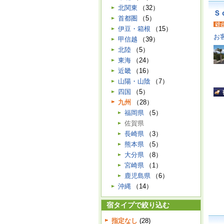
北関東
（32）
Ｓ
首都圏
（5）
伊豆・箱根
（15）
お
甲信越
（39）
北陸
（5）
東海
（24）
近畿
（16）
山陽・山陰
（7）
四国
（5）
九州
（28）
福岡県
（5）
佐賀県
長崎県
（3）
熊本県
（5）
大分県
（8）
宮崎県
（1）
鹿児島県
（6）
沖縄
（14）
宿タイプで絞り込む
指定なし
(28)