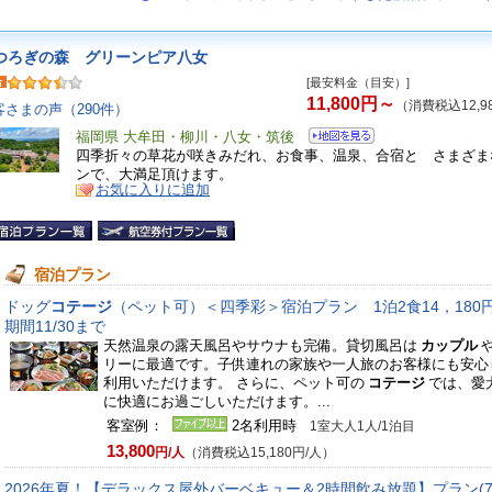
つろぎの森 グリーンピア八女
[最安料金（目安）]
11,800円～
（消費税込12,9
客さまの声（290件）
福岡県 大牟田・柳川・八女・筑後
四季折々の草花が咲きみだれ、お食事、温泉、合宿と さまざま
ンで、大満足頂けます。
お気に入りに追加
宿泊プラン
ドッグ
コテージ
（ペット可）＜四季彩＞宿泊プラン 1泊2食14，180
期間11/30まで
天然温泉の露天風呂やサウナも完備。貸切風呂は
カップル
リーに最適です。子供連れの家族や一人旅のお客様にも安心
利用いただけます。 さらに、ペット可の
コテージ
では、愛
に快適にお過ごしいただけます。...
客室例：
2名利用時
1室大人1人/1泊目
13,800
円/人
（消費税込15,180円/人）
2026年夏！【デラックス屋外バーベキュー＆2時間飲み放題】プラン(7/