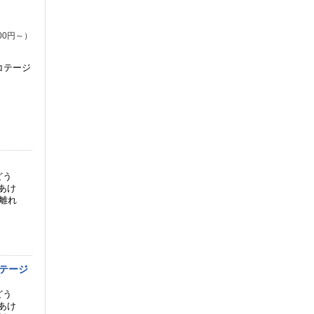
00円～）
コテージ
ぶどう
あけ
風離れ
テージ
ぶどう
あけ