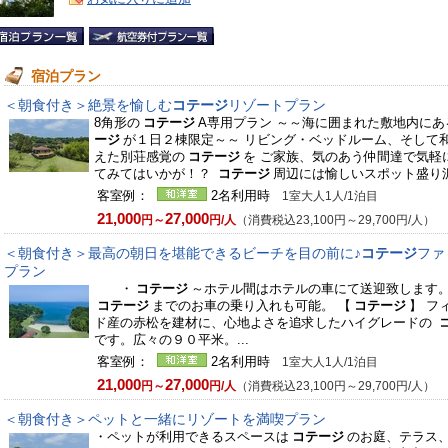
宿泊プラン
＜朝食付き＞絶景を愉しむ
コテージ
リゾートプラン
8角形の
コテージ
A専用プラン ～～海に囲まれた敷地内にあ
ージ
が１日２棟限定～～ リビング・ベッドルーム、そして
えた別荘感覚の
コテージ
を ご家族、気のあう仲間達で気軽
てみてはいかが！？
コテージ
周辺には愉しいスポット盛り沢山
客室例：
2名利用時
1室大人1人/1泊目
21,000
27,000
円～
円/人
（消費税込23,100円～29,700円/人）
＜朝食付き＞最高の朝日を堪能できるビーチを目の前に♪
コテージ
ファ
プラン
・
コテージ
～ホテル間はホテルの車にて送迎致しま
コテージ
までのお車の乗り入れも可能。 【
コテージ
】 フ
ド産の赤松を建材に、心地よさを追求したハイグレードの
です。広々の９０平米。...
客室例：
2名利用時
1室大人1人/1泊目
21,000
27,000
円～
円/人
（消費税込23,100円～29,700円/人）
＜朝食付き＞ペットと一緒にリゾートを満喫プラン
・ペットが利用できるスペースは
コテージ
のお庭、テラス