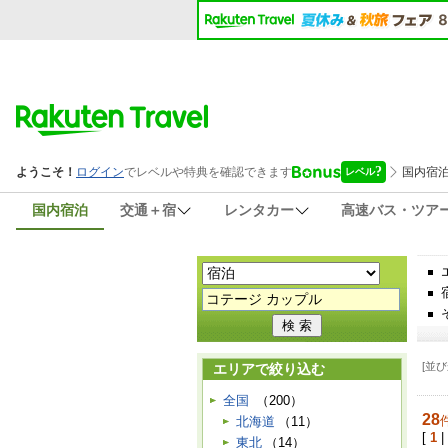
国内宿泊
交通＋宿
レンタカー
高速バス・ツア
[並び
エリアで絞り込む
全国
（200）
28
北海道
（11）
[
1
|
東北
（14）