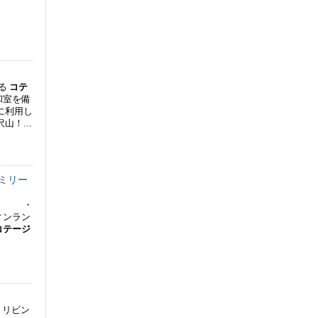
る
コテ
和室を備
に利用し
！...
ミリー
す。 ・
ィンラン
コテージ
、リビン