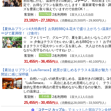
別荘地に佇む、温泉付きの1棟貸し
コテージ
。 60日前まで
定で、お得なプランを販売いたします！ 最新家電や食器・
ズを豊富に取り揃えていますので自炊OK！...
客室例：
2名利用時
1室大人1人/1泊目
23,182
27,182
円～
円/人
（消費税込25,500円～29,900円/人）
【夏休みプラン☆4大特典付】お気軽BBQ＆花火で盛り上がろう♪温泉
ージ
で夏満喫！（2食付）
≪ ファミリーで、グループで、夏を楽しみたいならこのプ
☆ ≫ 夕食はテラスでわいわい楽しめるBBQセット！ お子
ままテラスで花火やシャボン玉を楽しみ、 大人はそれをお
ながら見守るのもいいですね♪ ひ...
客室例：
2名利用時
1室大人1人/1泊目
31,455
36,455
円～
円/人
（消費税込34,600円～40,100円/人）
【素泊まりプラン│LuluTerrace】絶景が楽しめるテラス＆温泉が魅力
間近に感じ深呼吸
～ 自然いっぱいの絶景が楽しめる、温泉付きの1棟貸し
コ
『LuluTerrace』 ～ 高台にあるため見晴らしがよく、 テ
放的な景色や満点の星空を眺めながら寛げるのが魅力。 源
しの温泉は、...
客室例：
2名利用時
1室大人1人/1泊目
25,455
30,455
円～
円/人
（消費税込28,000円～33,500円/人）
「
コテージ カップル
」で ヒットした宿泊プラン全4