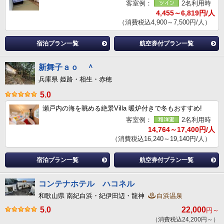
客室例：
2名利用時
4,455～6,819円/人
（消費税込4,900～7,500円/人）
宿泊プラン一覧
航空券付プラン一覧
新舞子ａｏ ＾
兵庫県 姫路・相生・赤穂
5.0
瀬戸内の海を眺める絶景Villa 暖炉付きで冬もおすすめ!
客室例：
2名利用時
14,764～17,400円/人
（消費税込16,240～19,140円/人）
宿泊プラン一覧
航空券付プラン一覧
コンテナホテル ハコネル
和歌山県 南紀白浜・紀伊田辺・龍神
白浜温泉
5.0
22,000
円～
（消費税込24,200円～）