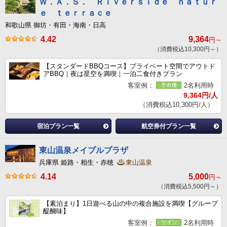
Ｗ．Ａ．Ｓ． Ｒｉｖｅｒｓｉｄｅ ｎａｔｕｒ
ｅ ｔｅｒｒａｃｅ
和歌山県 御坊・有田・海南・日高
4.42
9,364
円～
（消費税込10,300円～）
【スタンダードBBQコース】プライベート空間でアウトド
アBBQ｜夜は星空を満喫｜一泊二食付きプラン
客室例：
2名利用時
9,364円/人
（消費税込10,300円/人）
宿泊プラン一覧
航空券付プラン一覧
東山温泉メイプルプラザ
兵庫県 姫路・相生・赤穂
東山温泉
4.14
5,000
円～
（消費税込5,500円～）
【素泊まり】1日遊べる山の中の複合施設を満喫【グループ
醍醐味】
客室例：
2名利用時