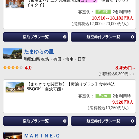
【素泊まり】二ノ丸温泉 宿泊
コテージ
一棟貸切【サウナ
イキタイ】
客室例：
2名利用時
10,910～18,182円/人
（消費税込12,000～20,000円/人）
宿泊プラン一覧
航空券付プラン一覧
たまゆらの里
和歌山県 御坊・有田・海南・日高
4.0
8,455
円～
（消費税込9,300円～）
【またきてな関西旅】【素泊りプラン】食材持込
BBQOK！自炊可能♪
客室例：
2名利用時
9,328円/人
（消費税込10,260円/人）
宿泊プラン一覧
航空券付プラン一覧
ＭＡＲＩＮＥ‐Ｑ