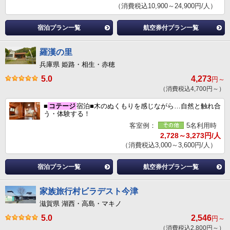
（消費税込10,900～24,900円/人）
宿泊プラン一覧
航空券付プラン一覧
羅漢の里
兵庫県 姫路・相生・赤穂
5.0
4,273
円～
（消費税込4,700円～）
■
コテージ
宿泊■木のぬくもりを感じながら…自然と触れ合
う・体験する！
客室例：
5名利用時
2,728～3,273円/人
（消費税込3,000～3,600円/人）
宿泊プラン一覧
航空券付プラン一覧
家族旅行村ビラデスト今津
滋賀県 湖西・高島・マキノ
5.0
2,546
円～
（消費税込2,800円～）