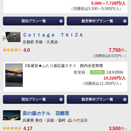
5,000～7,728円/人
（消費税込5,500～8,500円/人）
宿泊プラン一覧
航空券付プラン一覧
Ｃｏｔｔａｇｅ ＴＡＩＺＡ
京都府 丹後・久美浜
4.0
7,750
円～
（消費税込8,525円～）
2名最安★ふたり旅応援ステイ 館内全室禁煙
客室例：
2名利用時
10,228円/人
（消費税込11,250円/人）
宿泊プラン一覧
航空券付プラン一覧
宙の森ホテル 花郷里
兵庫県 香住・浜坂・湯村
小代温泉
4.17
3,500
円～