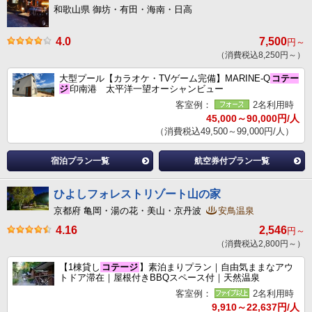
和歌山県 御坊・有田・海南・日高
4.0
7,500
円～
（消費税込8,250円～）
大型プール【カラオケ・TVゲーム完備】MARINE-Q
コテー
ジ
印南港 太平洋一望オーシャンビュー
客室例：
2名利用時
45,000～90,000円/人
（消費税込49,500～99,000円/人）
宿泊プラン一覧
航空券付プラン一覧
ひよしフォレストリゾート山の家
京都府 亀岡・湯の花・美山・京丹波
安鳥温泉
4.16
2,546
円～
（消費税込2,800円～）
【1棟貸し
コテージ
】素泊まりプラン｜自由気ままなアウ
トドア滞在｜屋根付きBBQスペース付｜天然温泉
客室例：
2名利用時
9,910～22,637円/人