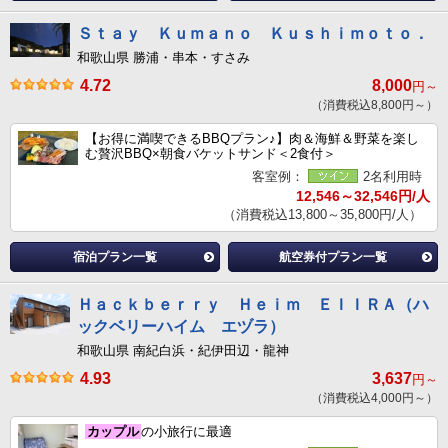
Ｓｔａｙ Ｋｕｍａｎｏ Ｋｕｓｈｉｍｏｔｏ．
和歌山県 勝浦・串本・すさみ
4.72
8,000
円～
（消費税込8,800円～）
【お得に満喫できるBBQプラン♪】肉＆海鮮＆野菜を楽し
む贅沢BBQ×朝食バケットサンド＜2食付＞
客室例：
2名利用時
12,546～32,546円/人
（消費税込13,800～35,800円/人）
宿泊プラン一覧
航空券付プラン一覧
Ｈａｃｋｂｅｒｒｙ Ｈｅｉｍ ＥＩＩＲＡ（ハ
ックベリーハイム エヅラ）
和歌山県 南紀白浜・紀伊田辺・龍神
4.93
3,637
円～
（消費税込4,000円～）
カップル
の小旅行に最適