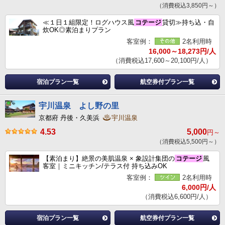
（消費税込3,850円～）
≪１日１組限定！ログハウス風
コテージ
貸切≫持ち込・自
炊OK◎素泊まりプラン
客室例：
2名利用時
16,000～18,273円/人
（消費税込17,600～20,100円/人）
宿泊プラン一覧
航空券付プラン一覧
宇川温泉 よし野の里
京都府 丹後・久美浜
宇川温泉
4.53
5,000
円～
（消費税込5,500円～）
【素泊まり】絶景の美肌温泉 × 象設計集団の
コテージ
風
客室｜ミニキッチン/テラス付 持ち込みOK
客室例：
2名利用時
6,000円/人
（消費税込6,600円/人）
宿泊プラン一覧
航空券付プラン一覧