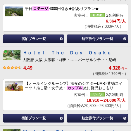
平日
コテージ
4000円引き★訳ありプラン★
客室例：
2名利用時
6,364円/人
（消費税込7,000円/人）
宿泊プラン一覧
航空券付プラン一覧
Ｈｏｔｅｌ Ｔｈｅ Ｄａｙ Ｏｓａｋａ
大阪府 大阪 大阪駅・梅田・ユニバーサルシティ・尼崎
4.49
4,328
円～
（消費税込4,760円～）
【オールインクルーシブ】深夜のシアターBAR×背徳スイ
ーツ！推し活・女子旅・
カップル
旅に贅沢おこもり
客室例：
2名利用時
18,910～24,000円/人
（消費税込20,800～26,400円/人）
宿泊プラン一覧
航空券付プラン一覧