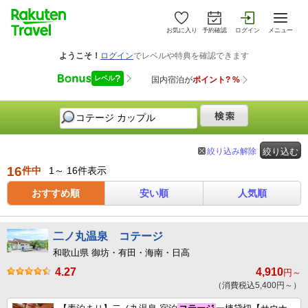
お気に入り
予約確認
ログイン
メニュー
絞り込み解除
絞り込む
16
件中
1～ 16件表示
おすすめ順
安い順
人気順
二ノ丸温泉 コテージ
和歌山県 御坊・有田・海南・日高
4.27
4,910
円～
（消費税込5,400円～）