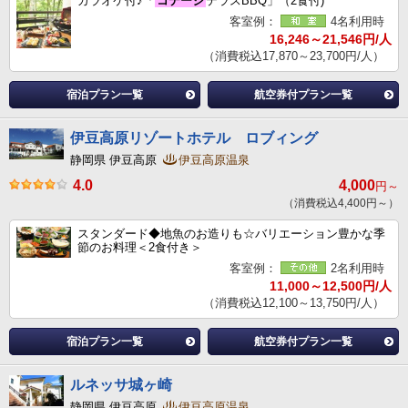
カラオケ付♪「
コテージ
テラスBBQ」（2食付)
客室例：
4名利用時
16,246～21,546円/人
（消費税込17,870～23,700円/人）
宿泊プラン一覧
航空券付プラン一覧
伊豆高原リゾートホテル ロブィング
静岡県 伊豆高原
伊豆高原温泉
4.0
4,000
円～
（消費税込4,400円～）
スタンダード◆地魚のお造りも☆バリエーション豊かな季
節のお料理＜2食付き＞
客室例：
2名利用時
11,000～12,500円/人
（消費税込12,100～13,750円/人）
宿泊プラン一覧
航空券付プラン一覧
ルネッサ城ヶ崎
静岡県 伊豆高原
伊豆高原温泉