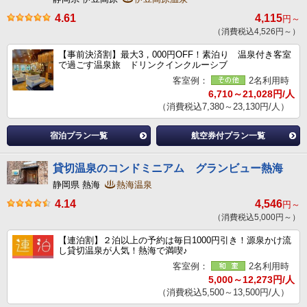
4.61
4,115
円～
（消費税込4,526円～）
【事前決済割】最大3，000円OFF！素泊り 温泉付き客室
で過ごす温泉旅 ドリンクインクルーシブ
客室例：
2名利用時
6,710～21,028円/人
（消費税込7,380～23,130円/人）
宿泊プラン一覧
航空券付プラン一覧
貸切温泉のコンドミニアム グランビュー熱海
静岡県 熱海
熱海温泉
4.14
4,546
円～
（消費税込5,000円～）
【連泊割】２泊以上の予約は毎日1000円引き！源泉かけ流
し貸切温泉が人気！熱海で満喫♪
客室例：
2名利用時
5,000～12,273円/人
（消費税込5,500～13,500円/人）