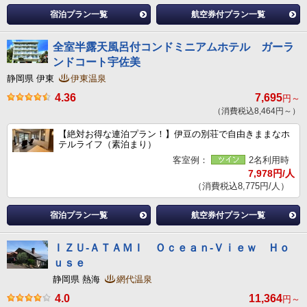
宿泊プラン一覧
航空券付プラン一覧
全室半露天風呂付コンドミニアムホテル ガーラ
ンドコート宇佐美
静岡県 伊東
伊東温泉
4.36
7,695
円～
（消費税込8,464円～）
【絶対お得な連泊プラン！】伊豆の別荘で自由きままなホ
テルライフ（素泊まり）
客室例：
2名利用時
7,978円/人
（消費税込8,775円/人）
宿泊プラン一覧
航空券付プラン一覧
ＩＺＵ‐ＡＴＡＭＩ Ｏｃｅａｎ‐Ｖｉｅｗ Ｈｏ
ｕｓｅ
静岡県 熱海
網代温泉
4.0
11,364
円～