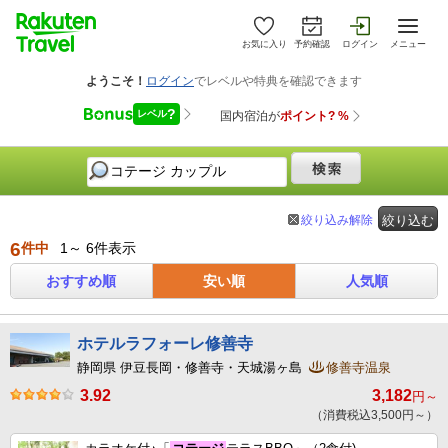
お気に入り
予約確認
ログイン
メニュー
絞り込み解除
絞り込む
6
件中
1～ 6件表示
おすすめ順
安い順
人気順
ホテルラフォーレ修善寺
静岡県 伊豆長岡・修善寺・天城湯ヶ島
修善寺温泉
3.92
3,182
円～
（消費税込3,500円～）