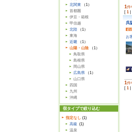
北関東
（1）
1
件
首都圏
[
1
|
伊豆・箱根
呉
甲信越
北陸
（1）
東海
お
近畿
（1）
山陽・山陰
（1）
鳥取県
島根県
岡山県
広島県
（1）
山口県
1
件
四国
[
1
|
九州
沖縄
宿タイプで絞り込む
指定なし
(1)
高級
(1)
温泉