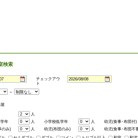
室検索
チェックアウ
ト
～
屋
人
高学年
人
小学校低学年
人
幼児(食事･布団付)
事のみ)
人
幼児(布団のみ)
人
幼児(食事･布団不要
グル
セミダブル
ダブル
ツイン
トリプル以上
和室
和洋