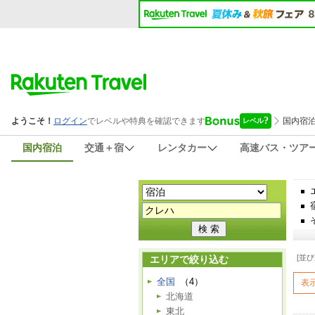
国内宿泊
交通＋宿
レンタカー
高速バス・ツア
[並び
エリアで絞り込む
全国
（4）
表
北海道
東北