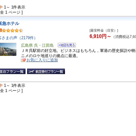
中
1～ 1件表示
 全 1 ページ ]
阪急ホテル
[最安料金（目安）]
6,910円～
（消費税込7,6
客さまの声（2179件）
広島県 呉・江田島
ＪＲ呉駅前の好立地。ビジネスはもちろん，軍港の歴史探訪や映
ニメのロケ地巡りの拠点に最適。
お気に入りに追加
中
1～ 1件表示
 全 1 ページ ]