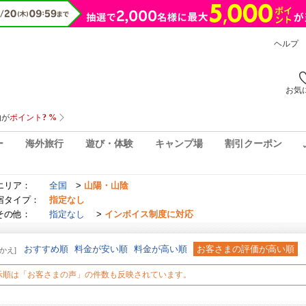
ヘルプ
お気
ー
海外旅行
遊び・体験
キャンプ場
割引クーポン
エリア：
全国
>
山陽・山陰
宿タイプ：
指定なし
その他：
指定なし
>
インボイス制度に対応
おすすめ順
料金が安い順
料金が高い順
お客さまの評価が高い順
かえ]
示順は「お客さまの声」の件数も反映されています。