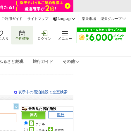
ご利用ガイド
サイトマップ
Language
楽天市場
楽天グループ
に入り
予約確認
ログイン
メニュー
ふるさと納税
旅行ガイド
その他
表示中の宿泊施設で空室検索
最近見た宿泊施設
国内
海外
ホテル
ホテル
+
航空券