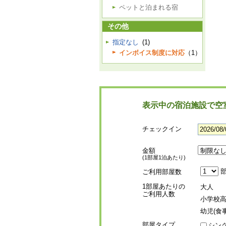
ペットと泊まれる宿
その他
指定なし
(1)
インボイス制度に対応
（1）
表示中の宿泊施設で空
チェックイン
金額
(1部屋1泊あたり)
部
ご利用部屋数
1部屋あたりの
大人
ご利用人数
小学校
幼児(食
部屋タイプ
シン