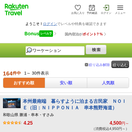
お気に入り
予約確認
ログイン
メニュー
絞り込み解除
絞り込む
164
件中
1～ 30件表示
おすすめ順
安い順
人気順
本州最南端 暮らすように泊まる古民家 ＮＯＩ
Ｅ（旧：ＮＩＰＰＯＮＩＡ 串本熊野海道）
和歌山県 勝浦・串本・すさみ
4.25
4,500
円～
（消費税込4,950円～）