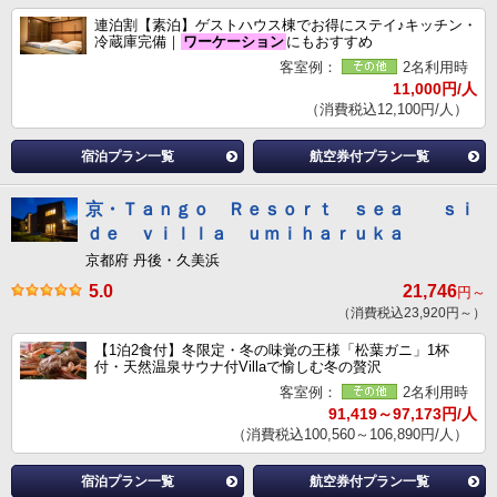
連泊割【素泊】ゲストハウス棟でお得にステイ♪キッチン・
冷蔵庫完備｜
ワーケーション
にもおすすめ
客室例：
2名利用時
11,000円/人
（消費税込12,100円/人）
宿泊プラン一覧
航空券付プラン一覧
京・Ｔａｎｇｏ Ｒｅｓｏｒｔ ｓｅａ ｓｉ
ｄｅ ｖｉｌｌａ ｕｍｉｈａｒｕｋａ
京都府 丹後・久美浜
5.0
21,746
円～
（消費税込23,920円～）
【1泊2食付】冬限定・冬の味覚の王様「松葉ガニ」1杯
付・天然温泉サウナ付Villaで愉しむ冬の贅沢
客室例：
2名利用時
91,419～97,173円/人
（消費税込100,560～106,890円/人）
宿泊プラン一覧
航空券付プラン一覧