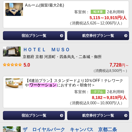
Aルーム(個室/最大2名)
客室例：
2名利用時
5,115～10,915円/人
（消費税込5,626～12,006円/人）
宿泊プラン一覧
航空券付プラン一覧
ＨＯＴＥＬ ＭＵＳＯ
京都府 京都 河原町・四条烏丸・二条城・御所
5.0
7,728
円～
（消費税込8,500円～）
【4連泊プラン】スタンダードより10％OFF！テレワーク
や
ワーケーション
におすすめ＜朝食付＞
客室例：
2名利用時
8,182～9,819円/人
（消費税込9,000～10,800円/人）
宿泊プラン一覧
航空券付プラン一覧
ザ ロイヤルパーク キャンバス 京都二条