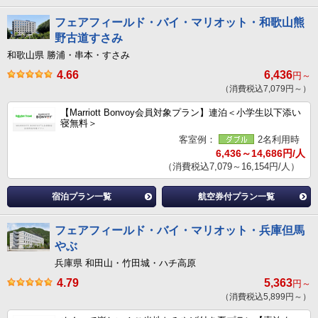
フェアフィールド・バイ・マリオット・和歌山熊
野古道すさみ
和歌山県 勝浦・串本・すさみ
4.66
6,436
円～
（消費税込7,079円～）
【Marriott Bonvoy会員対象プラン】連泊＜小学生以下添い
寝無料＞
客室例：
2名利用時
6,436～14,686円/人
（消費税込7,079～16,154円/人）
宿泊プラン一覧
航空券付プラン一覧
フェアフィールド・バイ・マリオット・兵庫但馬
やぶ
兵庫県 和田山・竹田城・ハチ高原
4.79
5,363
円～
（消費税込5,899円～）