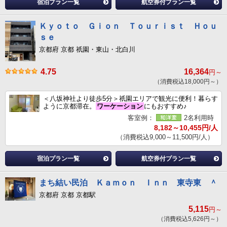
宿泊プラン一覧
航空券付プラン一覧
Ｋｙｏｔｏ Ｇｉｏｎ Ｔｏｕｒｉｓｔ Ｈｏｕ
ｓｅ
京都府 京都 祇園・東山・北白川
4.75
16,364
円～
（消費税込18,000円～）
＜八坂神社より徒歩5分＞祇園エリアで観光に便利！暮らす
ように京都滞在。
ワーケーション
にもおすすめ♪
客室例：
2名利用時
8,182～10,455円/人
（消費税込9,000～11,500円/人）
宿泊プラン一覧
航空券付プラン一覧
まち結い民泊 Ｋａｍｏｎ Ｉｎｎ 東寺東 ＾
京都府 京都 京都駅
5,115
円～
（消費税込5,626円～）