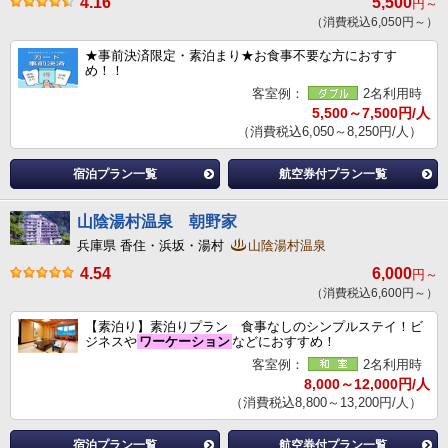
4.16
5,500
円～
（消費税込6,050円～）
★事前決済限定・素泊まり★お食事不要な方におすす
め！！
客室例：
2名利用時
5,500～7,500円/人
（消費税込6,050～8,250円/人）
宿泊プラン一覧
航空券付プラン一覧
山陰湯村温泉 朝野家
兵庫県 香住・浜坂・湯村
山陰湯村温泉
4.54
6,000
円～
（消費税込6,600円～）
【素泊り】素泊りプラン 食事なしのシンプルステイ！ビ
ジネスや
ワーケーション
などにおすすめ！
客室例：
2名利用時
8,000～12,000円/人
（消費税込8,800～13,200円/人）
宿泊プラン一覧
航空券付プラン一覧