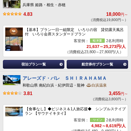
兵庫県 姫路・相生・赤穂
4.83
18,000
円～
（消費税込19,800円～）
【基本】プラン一日一組限定 いろりの宿 貸切露天風呂
付 いろり会席スタンダードプラン
客室例：
2名利用時
21,637～25,273円/人
（消費税込23,800～27,800円/人）
宿泊プラン一覧
航空券付プラン一覧
アレーズド・バレ ＳＨＩＲＡＨＡＭＡ
和歌山県 南紀白浜・紀伊田辺・龍神
白浜温泉
3.81
3,455
円～
（消費税込3,800円～）
【食事なし】◆ビジネス＆1人旅応援◆ シンプルステイプ
ラン 【サウナイキタイ】
客室例：
2名利用時
4,982～8,619円/人