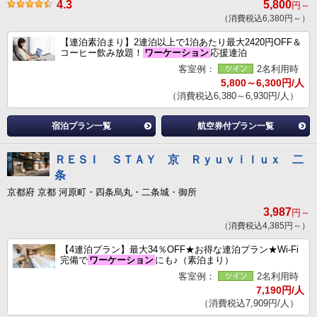
4.3
5,800
円～
（消費税込6,380円～）
【連泊素泊まり】2連泊以上で1泊あたり最大2420円OFF＆
コーヒー飲み放題！
ワーケーション
応援連泊
客室例：
2名利用時
5,800～6,300円/人
（消費税込6,380～6,930円/人）
宿泊プラン一覧
航空券付プラン一覧
ＲＥＳＩ ＳＴＡＹ 京 Ｒｙｕｖｉｌｕｘ 二
条
京都府 京都 河原町・四条烏丸・二条城・御所
3,987
円～
（消費税込4,385円～）
【4連泊プラン】最大34％OFF★お得な連泊プラン★Wi-Fi
完備で
ワーケーション
にも♪（素泊まり）
客室例：
2名利用時
7,190円/人
（消費税込7,909円/人）