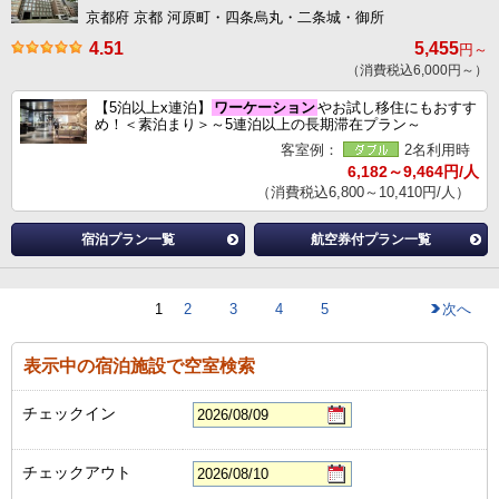
京都府 京都 河原町・四条烏丸・二条城・御所
4.51
5,455
円～
（消費税込6,000円～）
【5泊以上x連泊】
ワーケーション
やお試し移住にもおすす
め！＜素泊まり＞～5連泊以上の長期滞在プラン～
客室例：
2名利用時
6,182～9,464円/人
（消費税込6,800～10,410円/人）
宿泊プラン一覧
航空券付プラン一覧
1
2
3
4
5
次へ
表示中の宿泊施設で空室検索
チェックイン
チェックアウト