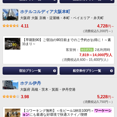
ホテルコルディア大阪本町
大阪府 大阪 京橋・淀屋橋・本町・ベイエリア・弁天町
4.11
4,728
円～
（消費税込5,200円～）
【早期割90】ご宿泊の90日前までのご予約がお得に！～素
泊まり～
客室例：
2名利用時
7,819～14,000円/人
（消費税込8,600～15,400円/人）
宿泊プラン一覧
航空券付プラン一覧
ホテル伊丹
大阪府 高槻・茨木・箕面・伊丹空港
3.98
5,228
円～
（消費税込5,750円～）
【コワーキング無料】＜生ビール1杯目100円＞
ワーケーシ
ョン
にも最適な好環境で快適ステイ／喫煙