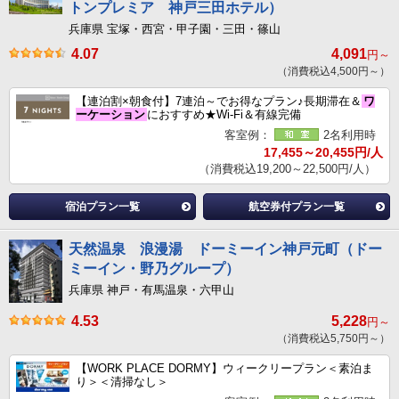
トンプレミア 神戸三田ホテル）
兵庫県 宝塚・西宮・甲子園・三田・篠山
4.07
4,091
円～
（消費税込4,500円～）
【連泊割×朝食付】7連泊～でお得なプラン♪長期滞在＆
ワ
ーケーション
におすすめ★Wi-Fi＆有線完備
客室例：
2名利用時
17,455～20,455円/人
（消費税込19,200～22,500円/人）
宿泊プラン一覧
航空券付プラン一覧
天然温泉 浪漫湯 ドーミーイン神戸元町（ドー
ミーイン・野乃グループ）
兵庫県 神戸・有馬温泉・六甲山
4.53
5,228
円～
（消費税込5,750円～）
【WORK PLACE DORMY】ウィークリープラン＜素泊ま
り＞＜清掃なし＞