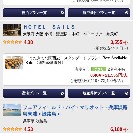
（消費税込5,480～9,480円/人）
宿泊プラン一覧
航空券付プラン一覧
ＨＯＴＥＬ ＳＡＩＬＳ
大阪府 大阪 京橋・淀屋橋・本町・ベイエリア・弁天町
4.88
3,555
円～
（消費税込3,910円～）
【またきてな関西旅】スタンダードプラン Best Available
Rate 《無料軽朝食付》
客室例：
2名利用時
6,464～21,355円/人
（消費税込7,110～23,490円/人）
宿泊プラン一覧
航空券付プラン一覧
フェアフィールド・バイ・マリオット・兵庫淡路
島東浦＜淡路島＞
兵庫県 淡路島
4.53
6,189
円～