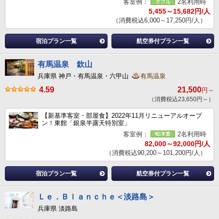
客室例：
2名利用時
5,455～15,682円/人
（消費税込6,000～17,250円/人）
宿泊プラン一覧
航空券付プラン一覧
有馬温泉 欽山
兵庫県 神戸・有馬温泉・六甲山
有馬温泉
4.59
21,500
円～
（消費税込23,650円～）
【新基準客室・部屋食】2022年11月リニューアルオープ
ン！東館「銀泉半露天特別室」
客室例：
2名利用時
82,000～92,000円/人
（消費税込90,200～101,200円/人）
宿泊プラン一覧
航空券付プラン一覧
Ｌｅ．Ｂｌａｎｃｈｅ＜淡路島＞
兵庫県 淡路島