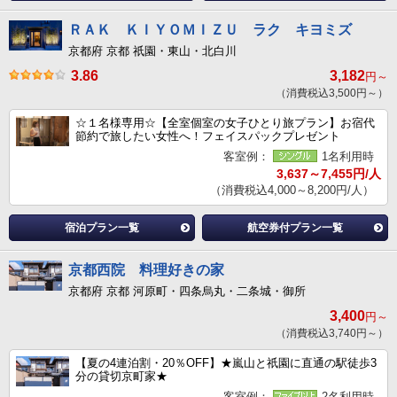
ＲＡＫ ＫＩＹＯＭＩＺＵ ラク キヨミズ
京都府 京都 祇園・東山・北白川
3.86
3,182
円～
（消費税込3,500円～）
☆１名様専用☆【全室個室の女子ひとり旅プラン】お宿代
節約で旅したい女性へ！フェイスパックプレゼント
客室例：
1名利用時
3,637～7,455円/人
（消費税込4,000～8,200円/人）
宿泊プラン一覧
航空券付プラン一覧
京都西院 料理好きの家
京都府 京都 河原町・四条烏丸・二条城・御所
3,400
円～
（消費税込3,740円～）
【夏の4連泊割・20％OFF】★嵐山と祇園に直通の駅徒歩3
分の貸切京町家★
客室例：
2名利用時