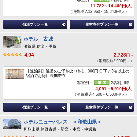
11,782～14,400円/人
（消費税込12,960～15,840円/人）
宿泊プラン一覧
航空券付プラン一覧
ホテル 古城
滋賀県 信楽・甲賀
4.04
2,728
円～
（消費税込3,000円～）
【連泊割】通常のご予約より約1，000円 OFF☆3泊以上の
宿泊でお得に長期滞在
客室例：
2名利用時
4,091～5,910円/人
（消費税込4,500～6,500円/人）
宿泊プラン一覧
航空券付プラン一覧
ホテルニューパレス ＜和歌山県＞
和歌山県 熊野古道・新宮・本宮・中辺路