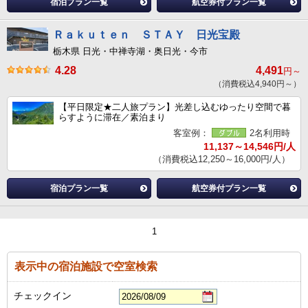
宿泊プラン一覧
航空券付プラン一覧
Ｒａｋｕｔｅｎ ＳＴＡＹ 日光宝殿
栃木県 日光・中禅寺湖・奥日光・今市
4.28
4,491
円～
（消費税込4,940円～）
【平日限定★二人旅プラン】光差し込むゆったり空間で暮
らすように滞在／素泊まり
客室例：
2名利用時
11,137～14,546円/人
（消費税込12,250～16,000円/人）
宿泊プラン一覧
航空券付プラン一覧
1
表示中の宿泊施設で空室検索
チェックイン