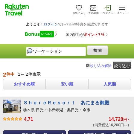
お気に入り
予約確認
ログイン
メニュー
絞り込み解除
絞り込む
2
件中
1～ 2件表示
おすすめ順
安い順
人気順
ＳｈａｒｅＲｅｓｏｒｔ あにまる御殿
栃木県 日光・中禅寺湖・奥日光・今市
4.71
14,728
円～
（消費税込16,200円～）