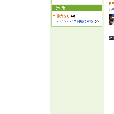
その他
お
指定なし
(4)
インボイス制度に対応
(2)