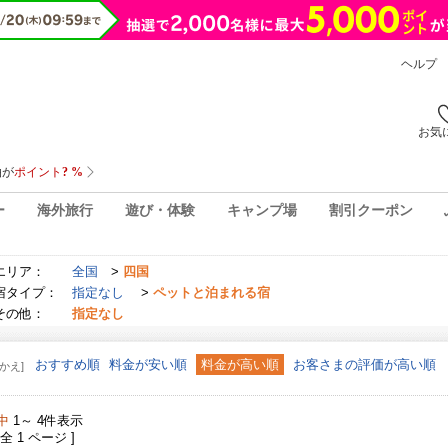
ヘルプ
お気
ー
海外旅行
遊び・体験
キャンプ場
割引クーポン
エリア：
全国
>
四国
宿タイプ：
指定なし
>
ペットと泊まれる宿
その他：
指定なし
おすすめ順
料金が安い順
料金が高い順
お客さまの評価が高い順
かえ]
中
1～ 4件表示
 全 1 ページ ]