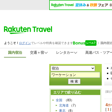
国内宿泊
交通＋宿
レンタカー
高速バス・ツア
[並び
エリアで絞り込む
全国
（83）
4
件
北海道
（7）
[
1
|
東北
（8）