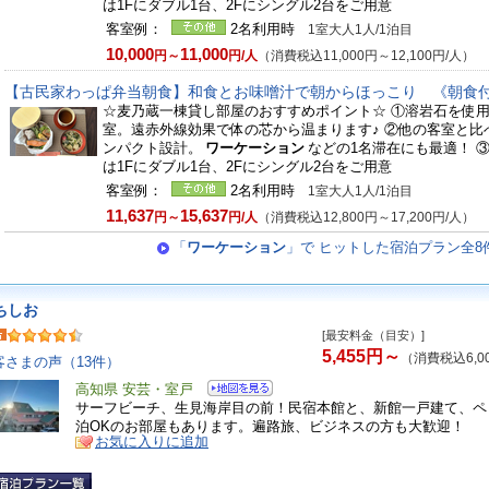
は1Fにダブル1台、2Fにシングル2台をご用意
客室例：
2名利用時
1室大人1人/1泊目
10,000
11,000
円～
円/人
（消費税込11,000円～12,100円/人）
【古民家わっぱ弁当朝食】和食とお味噌汁で朝からほっこり 《朝食
☆麦乃蔵一棟貸し部屋のおすすめポイント☆ ①溶岩石を使
室。遠赤外線効果で体の芯から温まります♪ ②他の客室と比
ンパクト設計。
ワーケーション
などの1名滞在にも最適！ 
は1Fにダブル1台、2Fにシングル2台をご用意
客室例：
2名利用時
1室大人1人/1泊目
11,637
15,637
円～
円/人
（消費税込12,800円～17,200円/人）
「
ワーケーション
」で ヒットした宿泊プラン全8
ちしお
[最安料金（目安）]
5,455円～
（消費税込6,0
客さまの声（13件）
高知県 安芸・室戸
サーフビーチ、生見海岸目の前！民宿本館と、新館一戸建て、ペ
泊OKのお部屋もあります。遍路旅、ビジネスの方も大歓迎！
お気に入りに追加