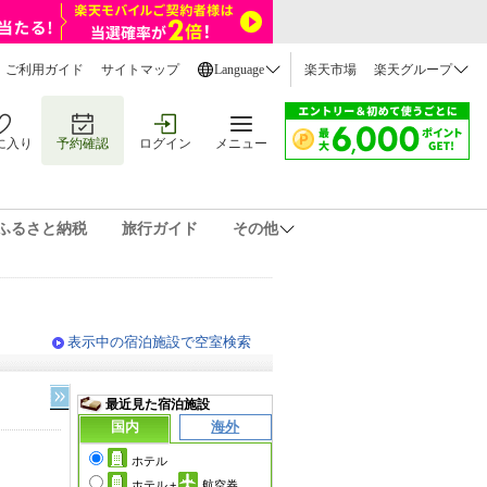
ご利用ガイド
サイトマップ
Language
楽天市場
楽天グループ
に入り
予約確認
ログイン
メニュー
ふるさと納税
旅行ガイド
その他
表示中の宿泊施設で空室検索
最近見た宿泊施設
国内
海外
ホテル
ホテル
+
航空券