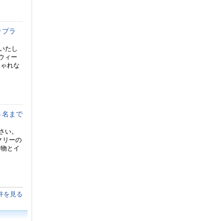
りプラ
いたし
ウィー
しゃれな
６名まで
さい。
クリーの
建物とイ
件を見る