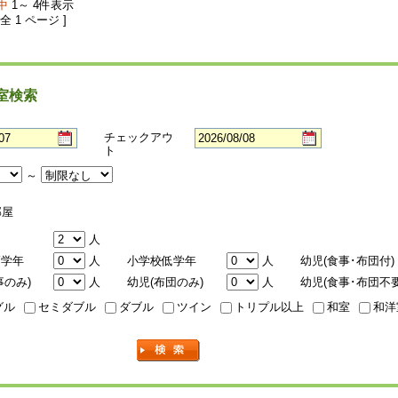
中
1～ 4件表示
 全 1 ページ ]
室検索
チェックアウ
ト
～
屋
人
高学年
人
小学校低学年
人
幼児(食事･布団付)
事のみ)
人
幼児(布団のみ)
人
幼児(食事･布団不要
グル
セミダブル
ダブル
ツイン
トリプル以上
和室
和洋