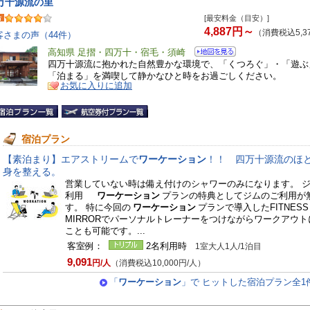
万十源流の里
[最安料金（目安）]
4,887円～
（消費税込5,3
客さまの声（44件）
高知県 足摺・四万十・宿毛・須崎
四万十源流に抱かれた自然豊かな環境で、「くつろぐ」・「遊ぶ
「泊まる」を満喫して静かなひと時をお過ごしください。
お気に入りに追加
宿泊プラン
【素泊まり】エアストリームで
ワーケーション
！！ 四万十源流のほ
身を整える。
営業していない時は備え付けのシャワーのみになります。 
利用
ワーケーション
プランの特典としてジムのご利用が
す。 特に今回の
ワーケーション
プランで導入したFITNES
MIRRORでパーソナルトレーナーをつけながらワークアウト
ことも可能です。...
客室例：
2名利用時
1室大人1人/1泊目
9,091
円/人
（消費税込10,000円/人）
「
ワーケーション
」で ヒットした宿泊プラン全1