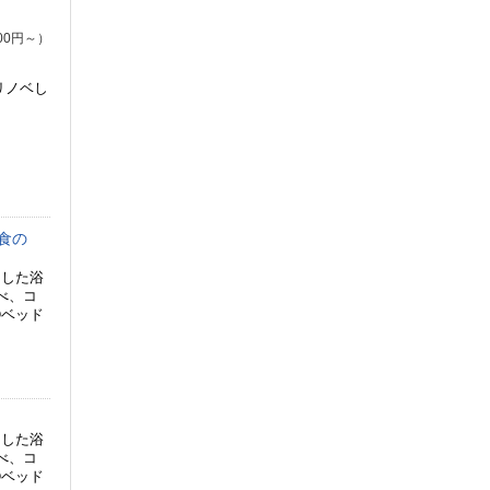
00円～）
リノベし
食の
用した浴
べ、コ
③ベッド
用した浴
べ、コ
③ベッド