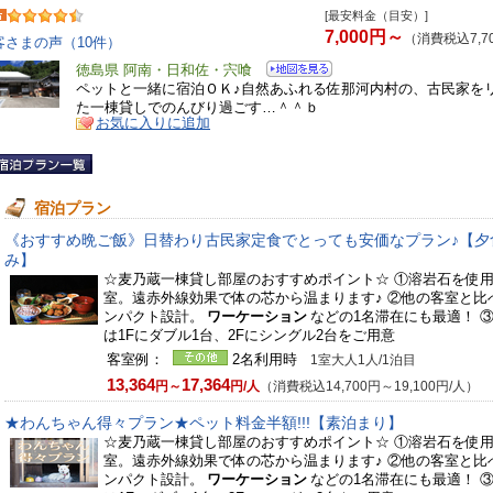
[最安料金（目安）]
7,000円～
（消費税込7,7
客さまの声（10件）
徳島県 阿南・日和佐・宍喰
ペットと一緒に宿泊ＯＫ♪自然あふれる佐那河内村の、古民家を
た一棟貸しでのんびり過ごす…＾＾ｂ
お気に入りに追加
宿泊プラン
《おすすめ晩ご飯》日替わり古民家定食でとっても安価なプラン♪【夕
み】
☆麦乃蔵一棟貸し部屋のおすすめポイント☆ ①溶岩石を使
室。遠赤外線効果で体の芯から温まります♪ ②他の客室と比
ンパクト設計。
ワーケーション
などの1名滞在にも最適！ 
は1Fにダブル1台、2Fにシングル2台をご用意
客室例：
2名利用時
1室大人1人/1泊目
13,364
17,364
円～
円/人
（消費税込14,700円～19,100円/人）
★わんちゃん得々プラン★ペット料金半額!!!【素泊まり】
☆麦乃蔵一棟貸し部屋のおすすめポイント☆ ①溶岩石を使
室。遠赤外線効果で体の芯から温まります♪ ②他の客室と比
ンパクト設計。
ワーケーション
などの1名滞在にも最適！ 