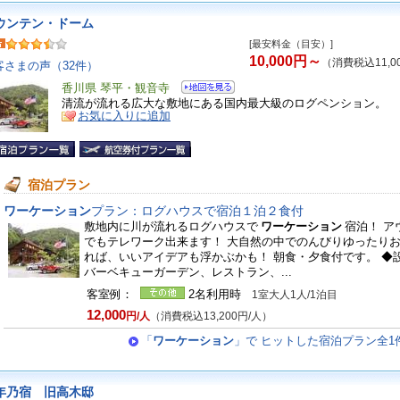
ウンテン・ドーム
[最安料金（目安）]
10,000円～
（消費税込11,0
客さまの声（32件）
香川県 琴平・観音寺
清流が流れる広大な敷地にある国内最大級のログペンション。
お気に入りに追加
宿泊プラン
ワーケーション
プラン：ログハウスで宿泊１泊２食付
敷地内に川が流れるログハウスで
ワーケーション
宿泊！ ア
でもテレワーク出来ます！ 大自然の中でのんびりゆったり
れば、いいアイデアも浮かぶかも！ 朝食・夕食付です。 ◆
バーベキューガーデン、レストラン、...
客室例：
2名利用時
1室大人1人/1泊目
12,000
円/人
（消費税込13,200円/人）
「
ワーケーション
」で ヒットした宿泊プラン全1
年乃宿 旧高木邸