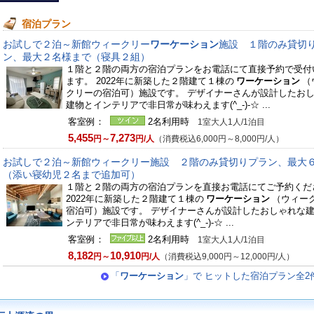
宿泊プラン
お試しで２泊～新館ウィークリー
ワーケーション
施設 １階のみ貸切
ン、最大２名様まで（寝具２組）
１階と２階の両方の宿泊プランをお電話にて直接予約で受付
ます。 2022年に新築した２階建て１棟の
ワーケーション
（
クリーの宿泊可）施設です。 デザイナーさんが設計したお
建物とインテリアで非日常が味わえます(^_-)-☆ ...
客室例：
2名利用時
1室大人1人/1泊目
5,455
7,273
円～
円/人
（消費税込6,000円～8,000円/人）
お試しで２泊～新館ウィークリー施設 ２階のみ貸切りプラン、最大
（添い寝幼児２名まで追加可）
１階と２階の両方の宿泊プランを直接お電話にてご予約くだ
2022年に新築した２階建て１棟の
ワーケーション
（ウィー
宿泊可）施設です。 デザイナーさんが設計したおしゃれな
ンテリアで非日常が味わえます(^_-)-☆ ...
客室例：
2名利用時
1室大人1人/1泊目
8,182
10,910
円～
円/人
（消費税込9,000円～12,000円/人）
「
ワーケーション
」で ヒットした宿泊プラン全2