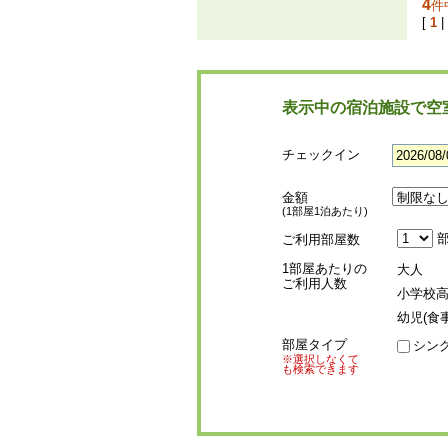
4
件
[
1
|
表示中の宿泊施設で空
チェックイン
金額
(1部屋1泊あたり)
部
ご利用部屋数
1部屋あたりの
大人
ご利用人数
小学校
幼児(食
部屋タイプ
シン
※選択しなくて
も検索できます