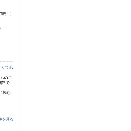
75円～）
」・
とりで心
ジムのご
無料で
S
に励む
件を見る