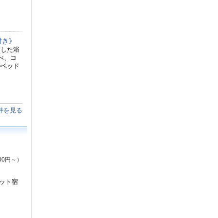
付き》
用した浴
べ、コ
③ベッド
件を見る
00円～）
ット宿