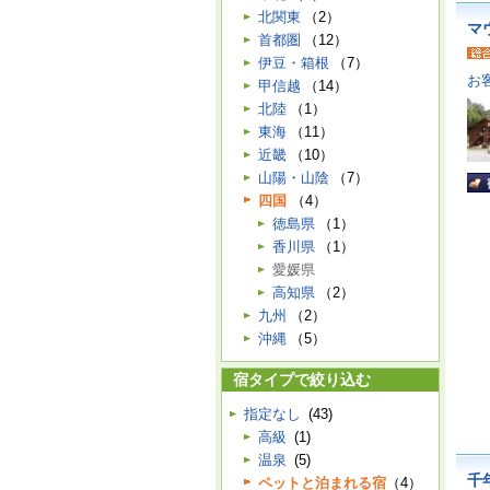
北関東
（2）
マ
首都圏
（12）
伊豆・箱根
（7）
お
甲信越
（14）
北陸
（1）
東海
（11）
近畿
（10）
山陽・山陰
（7）
四国
（4）
徳島県
（1）
香川県
（1）
愛媛県
高知県
（2）
九州
（2）
沖縄
（5）
宿タイプで絞り込む
指定なし
(43)
高級
(1)
温泉
(5)
千
ペットと泊まれる宿
（4）