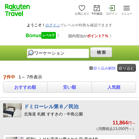
お気に入り
予約確認
ログイン
メニュー
絞り込み解除
絞り込む
7
件中
1～ 7件表示
おすすめ順
安い順
人気順
ドミローレル第８／民泊
北海道 札幌 すすきの・中島公園
11,864
円～
（消費税込13,050円～）