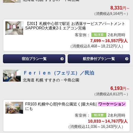
8,331
円～
（消費税込9,164円～）
【201】札幌中心部で駅近 お洒落サービスアパ―トメント
SAPPORO大通東2-1 エアコン完備
客室例：
2名利用時
7,699～16,557円/人
（消費税込8,468～18,212円/人）
宿泊プラン一覧
航空券付プラン一覧
Ｆｅｒｉｅｎ（フェリエ）／民泊
北海道 札幌 すすきの・中島公園
6,193
円～
（消費税込6,812円～）
FR103 札幌中心部|中島公園近く|最大4名|
ワーケーション
にも
客室例：
2名利用時
10,033～14,767円/人
（消費税込11,036～16,243円/人）