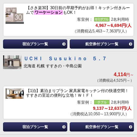
【さき楽30】30日前の早期予約がお得！キッチン付きルー
ムで
ワーケーション
もOK！
客室例：
2名利用時
4,967～6,694円/人
（消費税込5,463～7,363円/人）
宿泊プラン一覧
航空券付プラン一覧
ＵＣＨＩ Ｓｕｓｕｋｉｎｏ ５．７
北海道 札幌 すすきの・中島公園
4,114
円～
（消費税込4,525円～）
【1泊】素泊まりプラン 家具家電キッチン付の快適空間！
すすきの至近の便利な立地！ＷＩＦＩ
客室例：
2名利用時
9,137～12,637円/人
（消費税込10,050～13,900円/人）
宿泊プラン一覧
航空券付プラン一覧