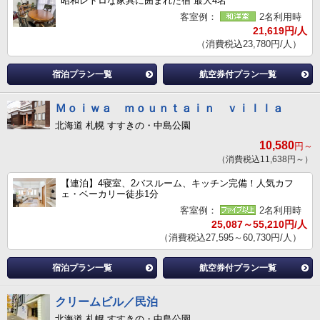
昭和レトロな家具に囲まれた宿 最大4名
客室例：
2名利用時
21,619円/人
（消費税込23,780円/人）
宿泊プラン一覧
航空券付プラン一覧
Ｍｏｉｗａ ｍｏｕｎｔａｉｎ ｖｉｌｌａ
北海道 札幌 すすきの・中島公園
10,580
円～
（消費税込11,638円～）
【連泊】4寝室、2バスルーム、キッチン完備！人気カフ
ェ・ベーカリー徒歩1分
客室例：
2名利用時
25,087～55,210円/人
（消費税込27,595～60,730円/人）
宿泊プラン一覧
航空券付プラン一覧
クリームビル／民泊
北海道 札幌 すすきの・中島公園