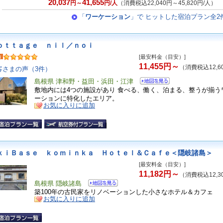
20,037
41,655
円～
円/人
（消費税込22,040円～45,820円/人）
「
ワーケーション
」で ヒットした宿泊プラン全2
ｏｔｔａｇｅ ｎｉｌ／ｎｏｉ
[最安料金（目安）]
11,455円～
（消費税込12,6
客さまの声（3件）
島根県 津和野・益田・浜田・江津
敷地内には4つの施設があり 食べる、働く、泊まる、整うが揃う
ーションに特化したエリア。
お気に入りに追加
ｋｉＢａｓｅ ｋｏｍｉｎｋａ Ｈｏｔｅｌ＆Ｃａｆｅ＜隠岐諸島＞
[最安料金（目安）]
11,182円～
（消費税込12,3
島根県 隠岐諸島
築100年の古民家をリノベーションした小さなホテル＆カフェ
お気に入りに追加