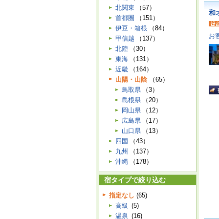
北関東
（57）
和
首都圏
（151）
伊豆・箱根
（84）
お
甲信越
（137）
北陸
（30）
東海
（131）
近畿
（164）
山陽・山陰
（65）
鳥取県
（3）
島根県
（20）
岡山県
（12）
広島県
（17）
山口県
（13）
四国
（43）
九州
（137）
沖縄
（178）
宿タイプで絞り込む
指定なし
(65)
高級
(5)
温泉
(16)