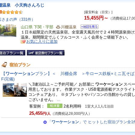
棚温泉 小天狗さんろじ
[最安料金（目安）]
15,455円～
（消費税込17,0
客さまの声（331件）
山口県 下関・宇部
川棚温泉
１日８組限定の天然温泉宿。全室露天風呂付で２４時間源泉掛け
温泉。期間限定でふくフルコース・ふく会席をご堪能下さい。
お気に入りに追加
宿泊プラン
【
ワーケーション
プラン】＜ 川棚会席 ＞牛ロース鉄板×ミニ瓦そば。(
Fi完備)
＼3連泊以上～ご予約可能／ お部屋に
ワーケーション
スペ
用意しております。 作業デスク・USB電源搭載デスクライ
コンチェアあり。 ※タブレットやパソコンの当館からの貸
ございません。 ...
客室例：
2名利用時
1室大人1人/1泊目
25,455
円/人
（消費税込28,000円/人）
「
ワーケーション
」で ヒットした宿泊プラン全1