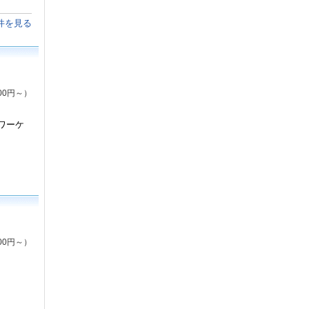
件を見る
00円～）
ワーケ
00円～）