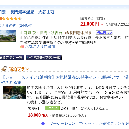
口県 長門湯本温泉 大谷山荘
[最安料金（目安）]
21,000円～
（消費税込23,1
客さまの声（1440件）
山口県 萩・長門・秋吉台
長門湯本温泉
山間の自然に佇む明治14年創業の温泉旅館。長州藩主も湯治に
門湯本温泉で四季折々のお寛ぎ■星空観測無料
お気に入りに追加
宿泊プラン
【ショートステイ／1泊朝食】お気軽滞在16時半イン・9時半アウト 
やされる旅
時間の限りお愉しみいただけますよう、 1泊朝食付プランを
いたしました。 全室WiFi利用可能で
ワーケーション
にもお
す。 徒歩圏内にある長門湯本温泉街では、お食事処やライ
の美しい遊歩道など、...
客室例：
2名利用時
1室大人1人/1泊目
18,000
円/人
（消費税込19,800円/人）
「
ワーケーション
」で ヒットした宿泊プラン全1