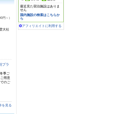
最近見た宿泊施設はありま
せん
国内施設の検索はこちらか
00円～）
ら
アフィリエイトに利用する
雲大社
別プラ
 冬季ご
をご用意
事でのご
件を見る