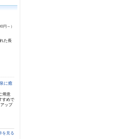
00円～）
訪れた長
温泉に癒
ご用意
すすめで
トアップ
件を見る