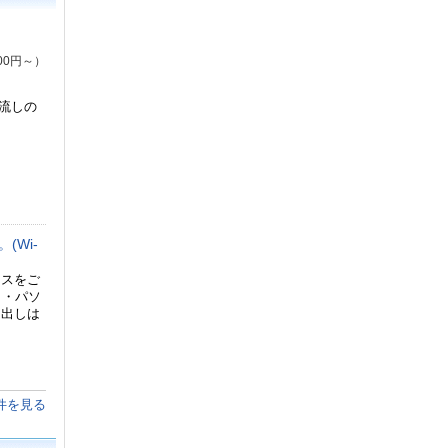
00円～）
流しの
Wi-
ースをご
ト・パソ
し出しは
件を見る