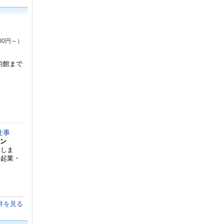
00円～）
術館まで
仕事
ョン
たしま
の起業・
件を見る