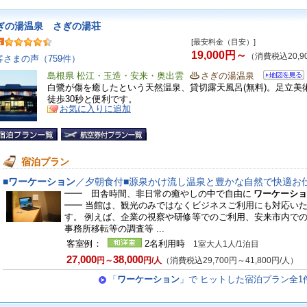
ぎの湯温泉 さぎの湯荘
[最安料金（目安）]
19,000円～
（消費税込20,9
客さまの声（759件）
島根県 松江・玉造・安来・奥出雲
さぎの湯温泉
白鷺が傷を癒したという天然温泉、貸切露天風呂(無料)。足立美
徒歩30秒と便利です。
お気に入りに追加
宿泊プラン
■
ワーケーション
／夕朝食付■源泉かけ流し温泉と豊かな自然で快適お
━━ 田舎時間、非日常の癒やしの中で自由に
ワーケーシ
━━ 当館は、観光のみではなくビジネスご利用にも対応い
す。 例えば、企業の視察や研修等でのご利用、安来市内で
事務所移転等の調査等 ...
客室例：
2名利用時
1室大人1人/1泊目
27,000
38,000
円～
円/人
（消費税込29,700円～41,800円/人）
「
ワーケーション
」で ヒットした宿泊プラン全1