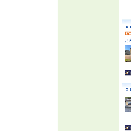
ｃ
お
Ｏ