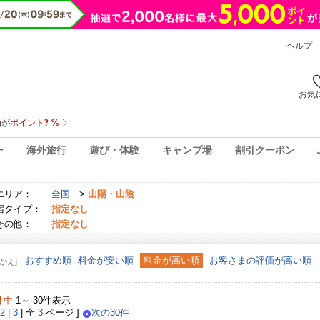
ヘルプ
お気
ー
海外旅行
遊び・体験
キャンプ場
割引クーポン
エリア：
全国
>
山陽・山陰
宿タイプ：
指定なし
その他：
指定なし
おすすめ順
料金が安い順
料金が高い順
お客さまの評価が高い順
かえ]
件中
1～ 30件表示
2
|
3
| 全
3
ページ ]
次の30件