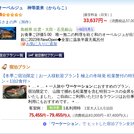
オーベルジュ 神等楽来（かららこ）
[最安料金（目安）]
33,637円～
（消費税込37,0
客さまの声（36件）
島根県 出雲・大田・石見銀山
お食事ご評価5.00 唯一無二の料理を紡ぐ和のオーベルジュが出
前に2023年NewOpen◆全室に温泉半露天風呂付
お気に入りに追加
宿泊プラン
【冬季ご宿泊限定｜お一人様歓迎プラン】極上の冬味覚 松葉蟹付の特
ン＜1泊2食付＞
+ … + … + 一人旅や
ワーケーション
におすすめのプラン。
宿泊限定で、 山陰で捕れる松葉蟹を含む特別コースの会席
いたしました。 ご自由にご利用いただけるラウンジはお仕
利用にもおすすめです。 + ...
客室例：
1名利用時
1室大人1人/1泊目
75,455
79,455
円～
円/人
（消費税込83,000円～87,400円/人）
「
ワーケーション
」で ヒットした宿泊プラン全1