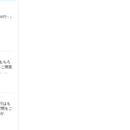
56円～）
はもちろ
をご用意
...
旅行はも
空間をご
活か