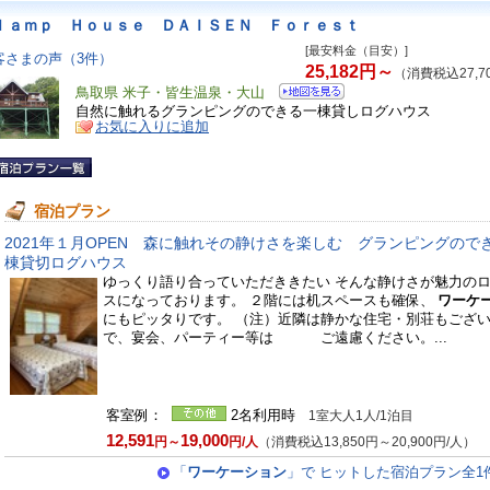
ｌａｍｐ Ｈｏｕｓｅ ＤＡＩＳＥＮ Ｆｏｒｅｓｔ
[最安料金（目安）]
客さまの声（3件）
25,182円～
（消費税込27,7
鳥取県 米子・皆生温泉・大山
自然に触れるグランピングのできる一棟貸しログハウス
お気に入りに追加
宿泊プラン
2021年１月OPEN 森に触れその静けさを楽しむ グランピングので
棟貸切ログハウス
ゆっくり語り合っていただききたい そんな静けさが魅力の
スになっております。 ２階には机スペースも確保、
ワーケ
にもピッタりです。 （注）近隣は静かな住宅・別荘もござ
で、宴会、パーティー等は ご遠慮ください。...
客室例：
2名利用時
1室大人1人/1泊目
12,591
19,000
円～
円/人
（消費税込13,850円～20,900円/人）
「
ワーケーション
」で ヒットした宿泊プラン全1