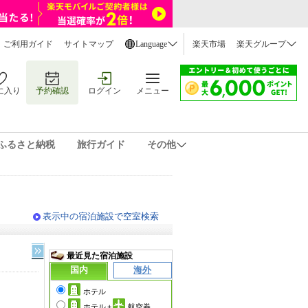
ご利用ガイド
サイトマップ
Language
楽天市場
楽天グループ
に入り
予約確認
ログイン
メニュー
ふるさと納税
旅行ガイド
その他
表示中の宿泊施設で空室検索
最近見た宿泊施設
国内
海外
ホテル
ホテル
+
航空券