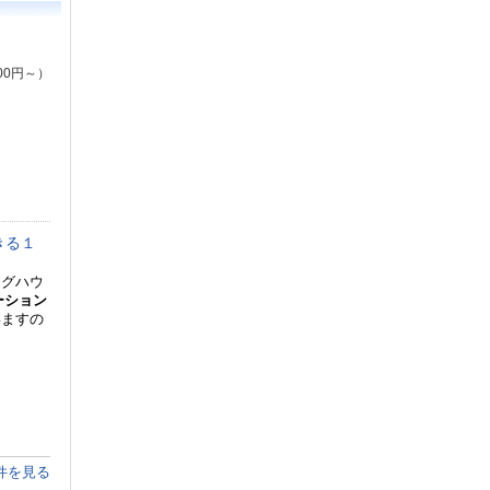
00円～）
きる１
ログハウ
ーション
いますの
件を見る