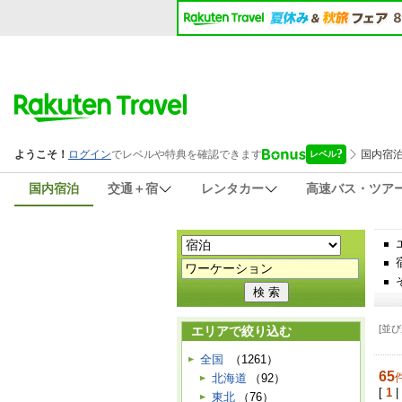
国内宿泊
交通＋宿
レンタカー
高速バス・ツア
[並び
エリアで絞り込む
全国
（1261）
65
北海道
（92）
[
1
|
東北
（76）