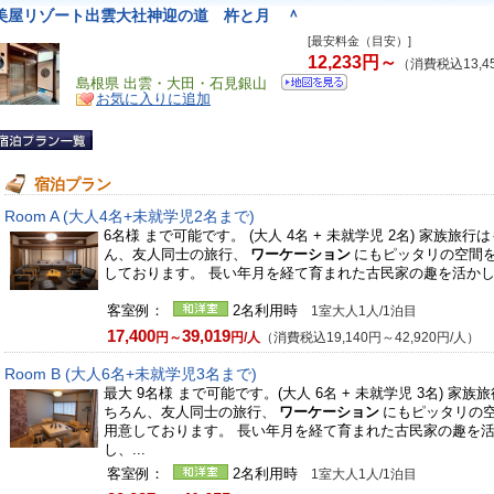
美屋リゾート出雲大社神迎の道 杵と月 ＾
[最安料金（目安）]
12,233円～
（消費税込13,4
島根県 出雲・大田・石見銀山
お気に入りに追加
宿泊プラン
Room A (大人4名+未就学児2名まで)
6名様 まで可能です。 (大人 4名 + 未就学児 2名) 家族旅行
ん、友人同士の旅行、
ワーケーション
にもピッタリの空間
しております。 長い年月を経て育まれた古民家の趣を活かし、
客室例：
2名利用時
1室大人1人/1泊目
17,400
39,019
円～
円/人
（消費税込19,140円～42,920円/人）
Room B (大人6名+未就学児3名まで)
最大 9名様 まで可能です。(大人 6名 + 未就学児 3名) 家族
ちろん、友人同士の旅行、
ワーケーション
にもピッタリの
用意しております。 長い年月を経て育まれた古民家の趣を
し、...
客室例：
2名利用時
1室大人1人/1泊目