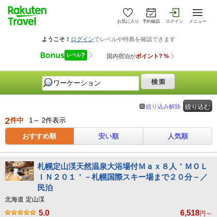
お気に入り
予約確認
ログイン
メニュー
絞り込み解除
絞り込む
2
件中
1～ 2件表示
おすすめ順
安い順
人気順
札幌定山渓天然温泉大浴場付Ｍａｘ８人＇ＭＯＬ
ＩＮ２０１＇－札幌国際スキー場まで２０分－／
民泊
北海道 定山渓
5.0
6,518
円～