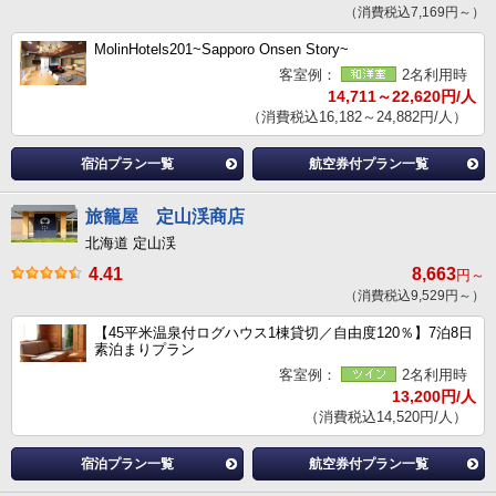
（消費税込7,169円～）
MolinHotels201~Sapporo Onsen Story~
客室例：
2名利用時
14,711～22,620円/人
（消費税込16,182～24,882円/人）
宿泊プラン一覧
航空券付プラン一覧
旅籠屋 定山渓商店
北海道 定山渓
4.41
8,663
円～
（消費税込9,529円～）
【45平米温泉付ログハウス1棟貸切／自由度120％】7泊8日
素泊まりプラン
客室例：
2名利用時
13,200円/人
（消費税込14,520円/人）
宿泊プラン一覧
航空券付プラン一覧