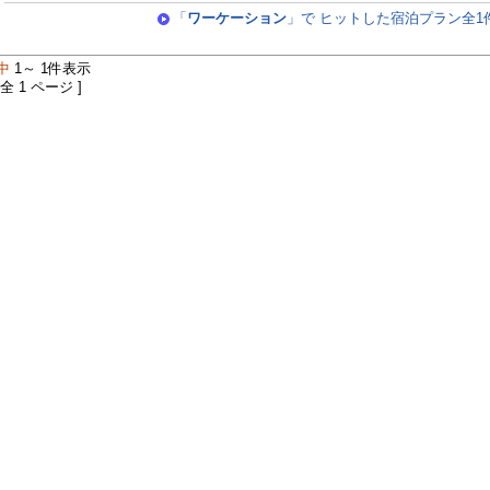
「
ワーケーション
」で ヒットした宿泊プラン全1
中
1～ 1件表示
 全 1 ページ ]