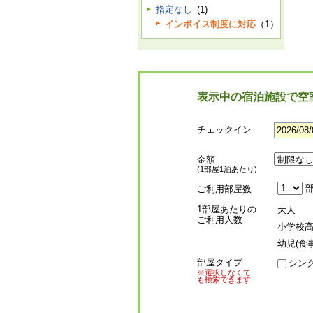
指定なし
(1)
インボイス制度に対応
（1）
表示中の宿泊施設で空
チェックイン
金額
(1部屋1泊あたり)
部
ご利用部屋数
1部屋あたりの
大人
ご利用人数
小学校
幼児(食
部屋タイプ
シン
※選択しなくて
も検索できます