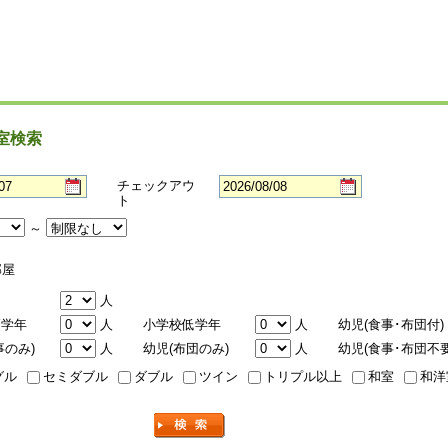
室検索
チェックアウ
ト
～
屋
人
高学年
人
小学校低学年
人
幼児(食事･布団付)
事のみ)
人
幼児(布団のみ)
人
幼児(食事･布団不要
グル
セミダブル
ダブル
ツイン
トリプル以上
和室
和洋