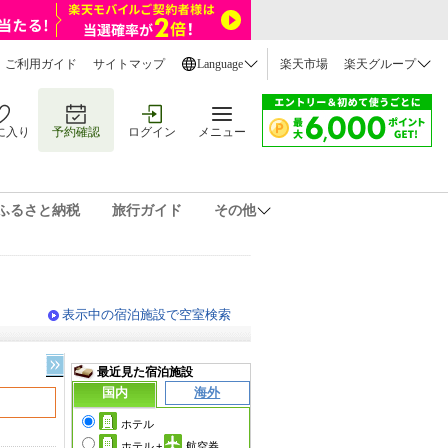
ご利用ガイド
サイトマップ
Language
楽天市場
楽天グループ
に入り
予約確認
ログイン
メニュー
ふるさと納税
旅行ガイド
その他
表示中の宿泊施設で空室検索
最近見た宿泊施設
国内
海外
ホテル
ホテル
+
航空券