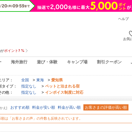
ヘルプ
お気
ー
海外旅行
遊び・体験
キャンプ場
割引クーポン
エリア：
全国
>
東海
>
愛知県
宿タイプ：
指定なし
>
ペットと泊まれる宿
その他：
指定なし
>
インボイス制度に対応
おすすめ順
料金が安い順
料金が高い順
お客さまの評価が高い順
かえ]
示順は「お客さまの声」の件数も反映されています。