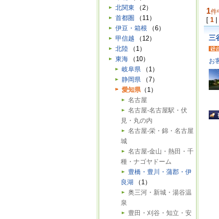
北関東
（2）
1
件
首都圏
（11）
[
1
|
伊豆・箱根
（6）
三
甲信越
（12）
北陸
（1）
東海
（10）
お
岐阜県
（1）
静岡県
（7）
愛知県
（1）
名古屋
名古屋-名古屋駅・伏
見・丸の内
名古屋-栄・錦・名古屋
城
名古屋-金山・熱田・千
種・ナゴヤドーム
豊橋・豊川・蒲郡・伊
良湖
（1）
奥三河・新城・湯谷温
泉
豊田・刈谷・知立・安