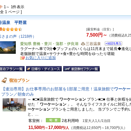
中
1～ 1件表示
 全 1 ページ ]
谷温泉 平野屋
[最安料金（目安）]
7,500円～
（消費税込8,2
客さまの声（1218件）
愛知県 豊橋・豊川・蒲郡・伊良湖
三谷温泉
ラグーナへ車で3分◆ブッフェのいくらは11月末まで延長◆進化
老舗旅館で温泉×サウナ×食×豊かな時間をゆったり堪能
お気に入りに追加
宿泊プラン
【連泊専用】お仕事専用のお部屋を1部屋ご用意！温泉旅館で
ワーケー
プラン／朝食のみ
～ ■□■温泉旅館で
ワーケーション
プラン■□■ 仕事と休暇を
せた「
ワーケーション
」。 そんなライフスタイルに対応し
ーケーション
プランをご用意しました。 当プランでご予約
と、...
客室例：
2名利用時
1室大人1人/1泊目
11,500
17,000
円～
円/人
（消費税込12,650円～18,700円/人）