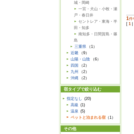
城・岡崎
一宮・犬山・小牧・瀬
戸・春日井
1
件
セントレア・東海・半
[
1
|
田・知多
南知多・日間賀島・篠
島
三重県
（1）
近畿
（9）
山陽・山陰
（6）
四国
（2）
九州
（2）
沖縄
（2）
宿タイプで絞り込む
指定なし
(20)
高級
(1)
温泉
(5)
ペットと泊まれる宿
（1）
その他