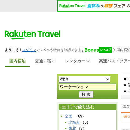
国内宿泊
交通＋宿
レンタカー
高速バス・ツア
[並び
エリアで絞り込む
全国
（69）
表
北海道
（5）
東北
（7）