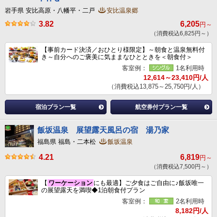
岩手県 安比高原・八幡平・二戸
安比温泉郷
3.82
6,205
円～
（消費税込6,825円～）
【事前カード決済／おひとり様限定】～朝食と温泉無料付
き～自分へのご褒美に気ままなひとときを＜朝食付＞
客室例：
1名利用時
12,614～23,410円/人
（消費税込13,875～25,750円/人）
宿泊プラン一覧
航空券付プラン一覧
飯坂温泉 展望露天風呂の宿 湯乃家
福島県 福島・二本松
飯坂温泉
4.21
6,819
円～
（消費税込7,500円～）
【
ワーケーション
にも最適】ご夕食はご自由に♪飯坂唯一
の展望露天を満喫◆1泊朝食付プラン
客室例：
2名利用時
8,182円/人