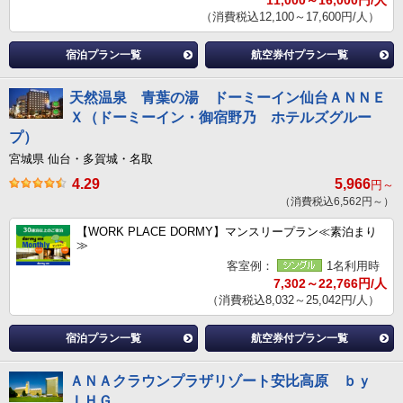
11,000～16,000円/人
（消費税込12,100～17,600円/人）
宿泊プラン一覧
航空券付プラン一覧
天然温泉 青葉の湯 ドーミーイン仙台ＡＮＮＥ
Ｘ（ドーミーイン・御宿野乃 ホテルズグルー
プ）
宮城県 仙台・多賀城・名取
4.29
5,966
円～
（消費税込6,562円～）
【WORK PLACE DORMY】マンスリープラン≪素泊まり
≫
客室例：
1名利用時
7,302～22,766円/人
（消費税込8,032～25,042円/人）
宿泊プラン一覧
航空券付プラン一覧
ＡＮＡクラウンプラザリゾート安比高原 ｂｙ
ＩＨＧ