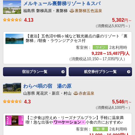
メルキュール裏磐梯リゾート＆スパ
福島県 磐梯高原・裏磐梯
裏磐梯五色温泉
4.13
5,302
円～
（消費税込5,832円～）
【連泊】五色沼や鶴ヶ城など観光拠点の森のリゾート「裏
磐梯」/朝食・ラウンジアクセス付
客室例：
2名利用時
9,228～15,487円/人
（消費税込10,150～17,035円/人）
宿泊プラン一覧
航空券付プラン一覧
わらべ唄の宿 湯の原
山形県 尾花沢・新庄・村山
赤倉温泉
4.3
5,546
円～
（消費税込6,100円～）
【ご夕食は控えめ・リーズナブルプラン】手軽に温泉満
喫！急な出張や
ワーケーション・
小食の方におすすめ♪
客室例：
2名利用時