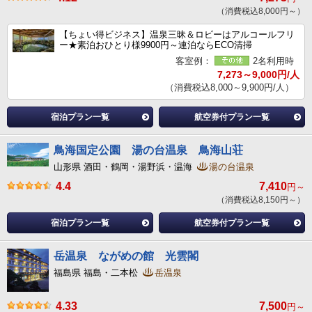
（消費税込8,000円～）
【ちょい得ビジネス】温泉三昧＆ロビーはアルコールフリ
ー★素泊おひとり様9900円～連泊ならECO清掃
客室例：
2名利用時
7,273～9,000円/人
（消費税込8,000～9,900円/人）
宿泊プラン一覧
航空券付プラン一覧
鳥海国定公園 湯の台温泉 鳥海山荘
山形県 酒田・鶴岡・湯野浜・温海
湯の台温泉
4.4
7,410
円～
（消費税込8,150円～）
宿泊プラン一覧
航空券付プラン一覧
岳温泉 ながめの館 光雲閣
福島県 福島・二本松
岳温泉
4.33
7,500
円～