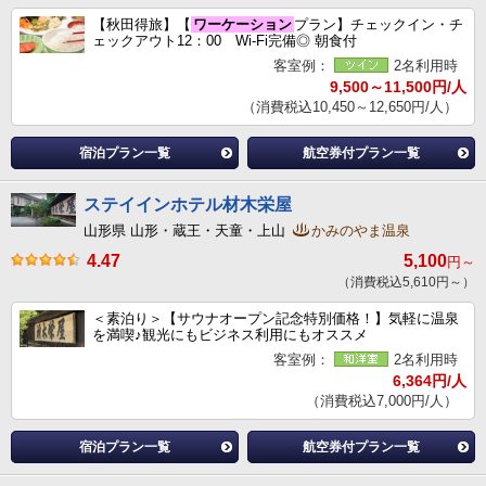
【秋田得旅】【
ワーケーション
プラン】チェックイン・チ
ェックアウト12：00 Wi-Fi完備◎ 朝食付
客室例：
2名利用時
9,500～11,500円/人
（消費税込10,450～12,650円/人）
宿泊プラン一覧
航空券付プラン一覧
ステイインホテル材木栄屋
山形県 山形・蔵王・天童・上山
かみのやま温泉
4.47
5,100
円～
（消費税込5,610円～）
＜素泊り＞【サウナオープン記念特別価格！】気軽に温泉
を満喫♪観光にもビジネス利用にもオススメ
客室例：
2名利用時
6,364円/人
（消費税込7,000円/人）
宿泊プラン一覧
航空券付プラン一覧