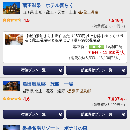
蔵王温泉 ホテル喜らく
山形県 山形・蔵王・天童・上山
蔵王温泉
4.5
7,546
円～
（消費税込8,300円～）
【連泊素泊まり】滞在あたり1500円以上お得｜ゆっくり滞
在で蔵王温泉街と源泉にごり湯を満喫温泉旅
客室例：
1名利用時
7,546～11,910円/人
（消費税込8,300～13,100円/人）
宿泊プラン一覧
航空券付プラン一覧
湯田温泉郷 旅館 一城
岩手県 北上・花巻・遠野
湯田温泉郷
4.6
7,637
円～
（消費税込8,400円～）
宿泊プラン一覧
航空券付プラン一覧
磐梯名湯リゾート ボナリの森