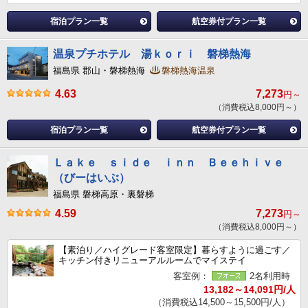
宿泊プラン一覧
航空券付プラン一覧
温泉プチホテル 湯ｋｏｒｉ 磐梯熱海
福島県 郡山・磐梯熱海
磐梯熱海温泉
4.63
7,273
円～
（消費税込8,000円～）
宿泊プラン一覧
航空券付プラン一覧
Ｌａｋｅ ｓｉｄｅ ｉｎｎ Ｂｅｅｈｉｖｅ
（びーはいぶ）
福島県 磐梯高原・裏磐梯
4.59
7,273
円～
（消費税込8,000円～）
【素泊り／ハイグレード客室限定】暮らすように過ごす／
キッチン付きリニューアルルームでマイステイ
客室例：
2名利用時
13,182～14,091円/人
（消費税込14,500～15,500円/人）