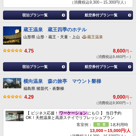
（消費税込9,300～15,300円/人）
宿泊プラン一覧
航空券付プラン一覧
蔵王温泉 蔵王四季のホテル
山形県 山形・蔵王・天童・上山
蔵王温泉
4.75
8,600
円～
（消費税込9,460円～）
宿泊プラン一覧
航空券付プラン一覧
横向温泉 森の旅亭 マウント磐梯
福島県 猪苗代・表磐梯
4.29
9,000
円～
（消費税込9,900円～）
【 ビジネス応援！
ワーケーション
にも◎ 】 当日予約
OK！天然温泉と高原ステイでリフレッシュプラン
客室例：
1名利用時
13,000～15,000円/人