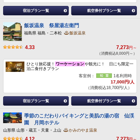
宿泊プラン一覧
航空券付プラン一覧
飯坂温泉 祭屋湯左衛門
福島県 福島・二本松
飯坂温泉
4.33
7,273
円～
（消費税込8,000円～）
ひとり旅応援！
ワーケーション
や観光に！ 日にち限定一
泊二食付きプラン
客室例：
1名利用時
17,000円/人
（消費税込18,700円/人）
宿泊プラン一覧
航空券付プラン一覧
季節のこだわりバイキングと美肌の湯の宿 仙渓
園 月岡ホテル
山形県 山形・蔵王・天童・上山
かみのやま温泉
4.12
7,273
円～