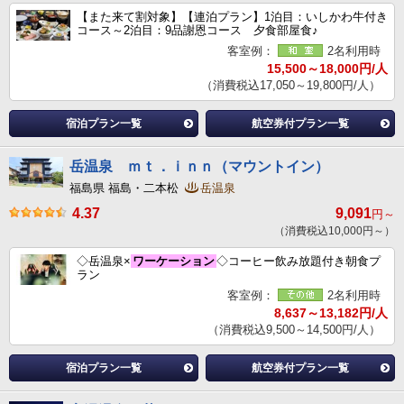
【また来て割対象】【連泊プラン】1泊目：いしかわ牛付き
コース～2泊目：9品謝恩コース 夕食部屋食♪
客室例：
2名利用時
15,500～18,000円/人
（消費税込17,050～19,800円/人）
宿泊プラン一覧
航空券付プラン一覧
岳温泉 ｍｔ．ｉｎｎ（マウントイン）
福島県 福島・二本松
岳温泉
4.37
9,091
円～
（消費税込10,000円～）
◇岳温泉×
ワーケーション
◇コーヒー飲み放題付き朝食プ
ラン
客室例：
2名利用時
8,637～13,182円/人
（消費税込9,500～14,500円/人）
宿泊プラン一覧
航空券付プラン一覧