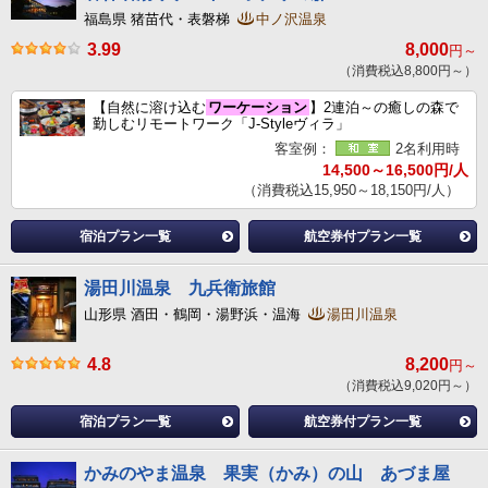
福島県 猪苗代・表磐梯
中ノ沢温泉
3.99
8,000
円～
（消費税込8,800円～）
【自然に溶け込む
ワーケーション
】2連泊～の癒しの森で
勤しむリモートワーク「J-Styleヴィラ」
客室例：
2名利用時
14,500～16,500円/人
（消費税込15,950～18,150円/人）
宿泊プラン一覧
航空券付プラン一覧
湯田川温泉 九兵衛旅館
山形県 酒田・鶴岡・湯野浜・温海
湯田川温泉
4.8
8,200
円～
（消費税込9,020円～）
宿泊プラン一覧
航空券付プラン一覧
かみのやま温泉 果実（かみ）の山 あづま屋