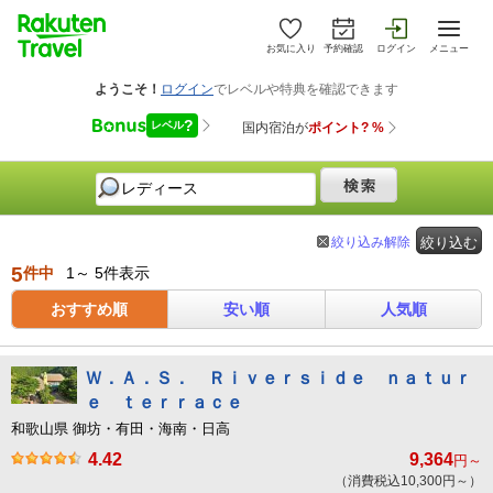
お気に入り
予約確認
ログイン
メニュー
絞り込み解除
絞り込む
5
件中
1～ 5件表示
おすすめ順
安い順
人気順
Ｗ．Ａ．Ｓ． Ｒｉｖｅｒｓｉｄｅ ｎａｔｕｒ
ｅ ｔｅｒｒａｃｅ
和歌山県 御坊・有田・海南・日高
4.42
9,364
円～
（消費税込10,300円～）