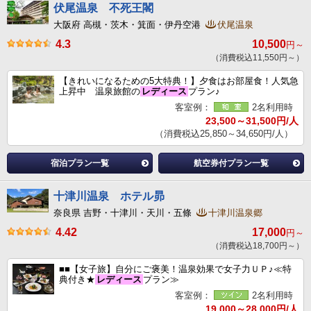
伏尾温泉 不死王閣
大阪府 高槻・茨木・箕面・伊丹空港
伏尾温泉
4.3
10,500
円～
（消費税込11,550円～）
【きれいになるための5大特典！】夕食はお部屋食！人気急
上昇中 温泉旅館の
レディース
プラン♪
客室例：
2名利用時
23,500～31,500円/人
（消費税込25,850～34,650円/人）
宿泊プラン一覧
航空券付プラン一覧
十津川温泉 ホテル昴
奈良県 吉野・十津川・天川・五條
十津川温泉郷
4.42
17,000
円～
（消費税込18,700円～）
■■【女子旅】自分にご褒美！温泉効果で女子力ＵＰ♪≪特
典付き★
レディース
プラン≫
客室例：
2名利用時
19,000～28,000円/人