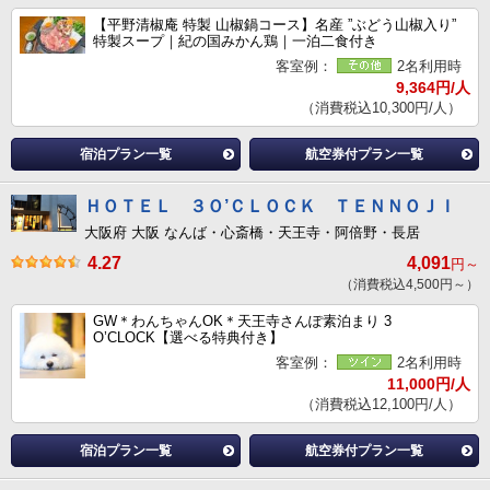
【平野清椒庵 特製 山椒鍋コース】名産 ”ぶどう山椒入り”
特製スープ｜紀の国みかん鶏｜一泊二食付き
客室例：
2名利用時
9,364円/人
（消費税込10,300円/人）
宿泊プラン一覧
航空券付プラン一覧
ＨＯＴＥＬ ３Ｏ’ＣＬＯＣＫ ＴＥＮＮＯＪＩ
大阪府 大阪 なんば・心斎橋・天王寺・阿倍野・長居
4.27
4,091
円～
（消費税込4,500円～）
GW＊わんちゃんOK＊天王寺さんぽ素泊まり 3
O’CLOCK【選べる特典付き】
客室例：
2名利用時
11,000円/人
（消費税込12,100円/人）
宿泊プラン一覧
航空券付プラン一覧