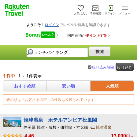
お気に入り
予約確認
ログイン
メニュー
絞り込み解除
絞り込む
1
件中
1～ 1件表示
おすすめ順
安い順
人気順
表示順は「お客さまの声」の件数も反映されています。
焼津温泉 ホテルアンビア松風閣
静岡県 焼津・藤枝・御前崎・寸又峡
焼津温泉
4.46
13,000
円～