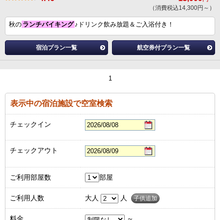
（消費税込14,300円～）
秋の
ランチバイキング
♪ドリンク飲み放題＆ご入浴付き！
宿泊プラン一覧
航空券付プラン一覧
1
表示中の宿泊施設で空室検索
チェックイン
チェックアウト
ご利用部屋数
部屋
ご利用人数
大人
人
子供追加
料金
～