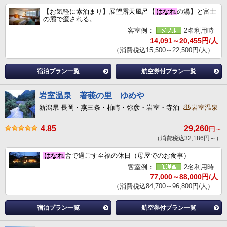
【お気軽に素泊まり】展望露天風呂【
はなれ
の湯】と富士
の麓で癒される。
客室例：
2名利用時
14,091～20,455円/人
（消費税込15,500～22,500円/人）
宿泊プラン一覧
航空券付プラン一覧
岩室温泉 著莪の里 ゆめや
新潟県 長岡・燕三条・柏崎・弥彦・岩室・寺泊
岩室温泉
4.85
29,260
円～
（消費税込32,186円～）
はなれ
舎で過ごす至福の休日（母屋でのお食事）
客室例：
2名利用時
77,000～88,000円/人
（消費税込84,700～96,800円/人）
宿泊プラン一覧
航空券付プラン一覧