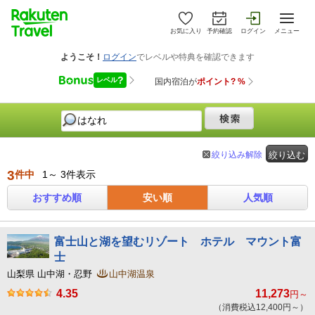
お気に入り
予約確認
ログイン
メニュー
絞り込み解除
絞り込む
3
件中
1～ 3件表示
おすすめ順
安い順
人気順
富士山と湖を望むリゾート ホテル マウント富
士
山梨県 山中湖・忍野
山中湖温泉
4.35
11,273
円～
（消費税込12,400円～）