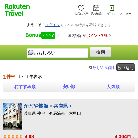
お気に入り
予約確認
ログイン
メニュー
絞り込み解除
絞り込む
1
件中
1～ 1件表示
おすすめ順
安い順
人気順
かどや旅館＜兵庫県＞
兵庫県 神戸・有馬温泉・六甲山
4.03
4,364
円～