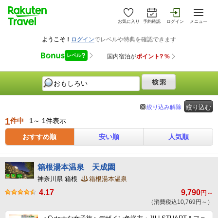
お気に入り
予約確認
ログイン
メニュー
絞り込み解除
絞り込む
1
件中
1～ 1件表示
おすすめ順
安い順
人気順
箱根湯本温泉 天成園
神奈川県 箱根
箱根湯本温泉
4.17
9,790
円～
（消費税込10,769円～）