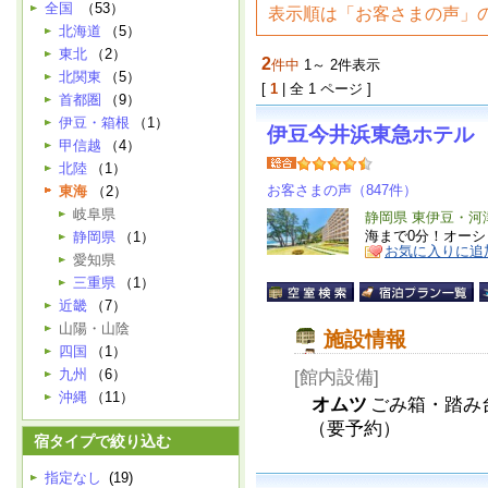
全国
（53）
表示順は「お客さまの声」
北海道
（5）
東北
（2）
2
件中
1～ 2件表示
北関東
（5）
[
1
| 全 1 ページ ]
首都圏
（9）
伊豆・箱根
（1）
伊豆今井浜東急ホテル
甲信越
（4）
北陸
（1）
お客さまの声（847件）
東海
（2）
岐阜県
静岡県 東伊豆・河
海まで0分！オー
静岡県
（1）
お気に入りに追
愛知県
三重県
（1）
近畿
（7）
山陽・山陰
施設情報
四国
（1）
九州
（6）
[館内設備]
沖縄
（11）
オムツ
ごみ箱・踏み
（要予約）
宿タイプで絞り込む
指定なし
(19)