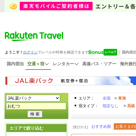
国内宿泊
交通＋宿
レンタカー
高速バス・ツアー
海外旅
エリア：
全国
>
東海
宿タイプ：
指定なし
>
高級
おすすめ順
お客さまの
[並びかえ]
エリアで絞り込む