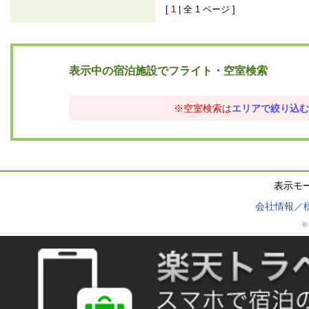
[
1
| 全 1 ページ ]
表示中の宿泊施設でフライト・空室検索
※空室検索は
エリアで絞り込む
表示モ
会社情報／
© 