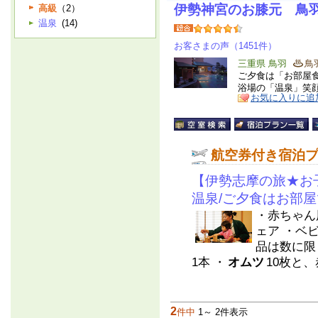
伊勢神宮のお膝元 鳥
高級
（2）
温泉
(14)
お客さまの声（1451件）
三重県 鳥羽
鳥
ご夕食は「お部屋
浴場の「温泉」笑
お気に入りに追
航空券付き宿泊
【伊勢志摩の旅★お
温泉/ご夕食はお部
・赤ちゃん
ェア ・ベ
品は数に限
1本 ・
オムツ
10枚と、
2
件中
1～ 2件表示