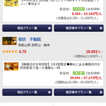
【VOD付き】お部屋でゆったり☆500タイトル見放題プラ
ン♪／素泊まり
客室例：
1名利用時
8,364～10,182円/人
（消費税込9,200～11,200円/人）
宿泊プラン一覧
航空券付プラン一覧
宿坊 不動院
和歌山県 高野山・橋本
4.75
19,091
円～
（消費税込21,000円～）
【檜風呂付き特別室】1日1室限定◆離れにある檜風呂付き
特別客室で過ごす優雅な一時
客室例：
2名利用時
39,091～57,273円/人
（消費税込43,000～63,000円/人）
宿泊プラン一覧
航空券付プラン一覧