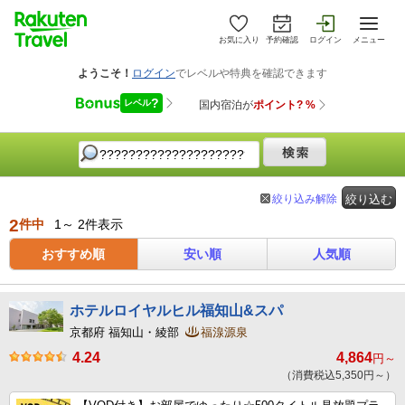
お気に入り
予約確認
ログイン
メニュー
絞り込み解除
絞り込む
2
件中
1～ 2件表示
おすすめ順
安い順
人気順
ホテルロイヤルヒル福知山&スパ
京都府 福知山・綾部
福湶源泉
4.24
4,864
円～
（消費税込5,350円～）