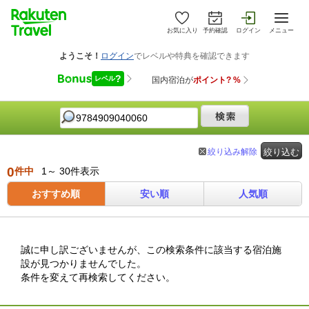
お気に入り
予約確認
ログイン
メニュー
絞り込み解除
絞り込む
0
件中
1～ 30件表示
おすすめ順
安い順
人気順
誠に申し訳ございませんが、この検索条件に該当する宿泊施
設が見つかりませんでした。
条件を変えて再検索してください。