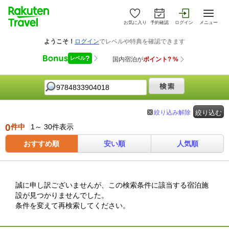
お気に入り
予約確認
ログイン
メニュー
絞り込み解除
絞り込む
0
件中
1～ 30件表示
おすすめ順
安い順
人気順
誠に申し訳ございませんが、この検索条件に該当する宿泊施
設が見つかりませんでした。
条件を変えて再検索してください。