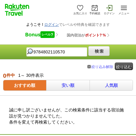
お気に入り
予約確認
ログイン
メニュー
絞り込み解除
絞り込む
0
件中
1～ 30件表示
おすすめ順
安い順
人気順
誠に申し訳ございませんが、この検索条件に該当する宿泊施
設が見つかりませんでした。
条件を変えて再検索してください。