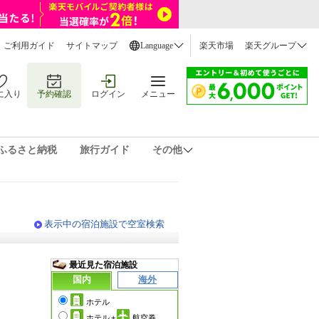
ご利用ガイド
サイトマップ
Language
楽天市場
楽天グループ
に入り
予約確認
ログイン
メニュー
ふるさと納税
旅行ガイド
その他
表示中の宿泊施設で空室検索
最近見た宿泊施設
国内
海外
ホテル
ホテル
+
航空券