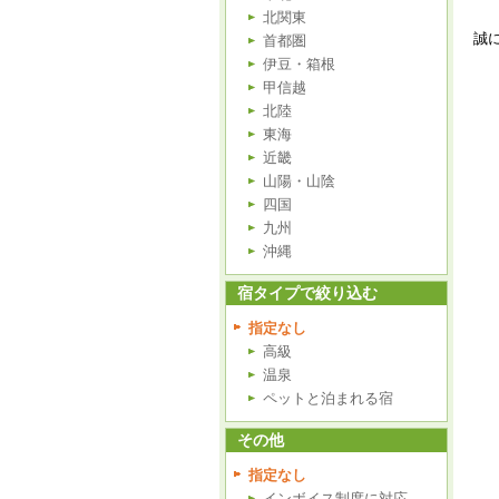
北関東
誠
首都圏
伊豆・箱根
甲信越
北陸
東海
近畿
山陽・山陰
四国
九州
沖縄
宿タイプで絞り込む
指定なし
高級
温泉
ペットと泊まれる宿
その他
指定なし
インボイス制度に対応