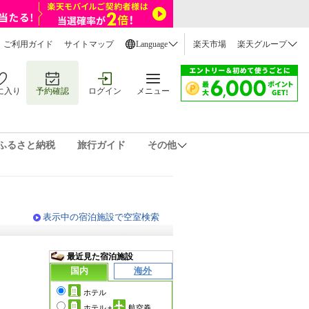
ご利用ガイド
サイトマップ
Language
楽天市場
楽天グループ
に入り
予約確認
ログイン
メニュー
ふるさと納税
旅行ガイド
その他
表示中の宿泊施設で空室検索
最近見た宿泊施設
国内
海外
ホテル
ホテル
+
航空券