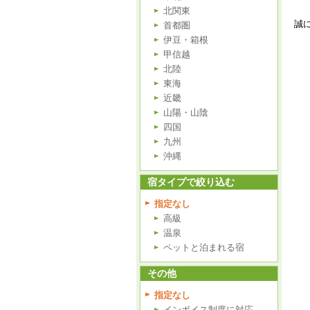
北関東
誠
首都圏
伊豆・箱根
甲信越
北陸
東海
近畿
山陽・山陰
四国
九州
沖縄
宿タイプで絞り込む
指定なし
高級
温泉
ペットと泊まれる宿
その他
指定なし
インボイス制度に対応